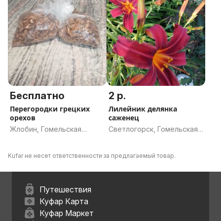
Бесплатно
2 р.
Перегородки грецких
Лилейник делянка
орехов
саженец
Жлобин, Гомельская
Светлогорск, Гомельская
область
область
Kufar не несет ответственности за предлагаемый товар.
Путешествия
Куфар Карта
Куфар Маркет