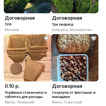
Просто Мария
и два вида( сорт не известен).
Добавлены будут с 060426 три груши 'домашних
Договорная
Договорная
сортов по обмену :
ТУИ
Туи смарагд
ШаЛуНья,
Могилев
Бобруйск, Могилевская
БориСАн,
область
БорисМэн.
А также
Завея
Лира
Киргизская зимняя
Калядная
Генерал Леклерк
0.10 р.
Договорная
Яблунивская
Торфяные стаканчики и
Скорлупа от фисташек и
(будут уже в следующем году, в этом - закончились)
таблетка для рассады
макадами
Минск, Ленинский
Минск, Советский