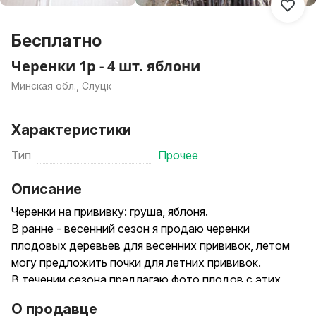
Бесплатно
Черенки 1р - 4 шт. яблони
Минская обл., Слуцк
Характеристики
Тип
Прочее
Описание
Черенки на прививку: груша, яблоня.
В ранне - весенний сезон я продаю черенки
плодовых деревьев для весенних прививок, летом
могу предложить почки для летних прививок.
В течении сезона предлагаю фото плодов с этих
деревьев для наглядности урожайности и
О продавце
особенностей сорта.