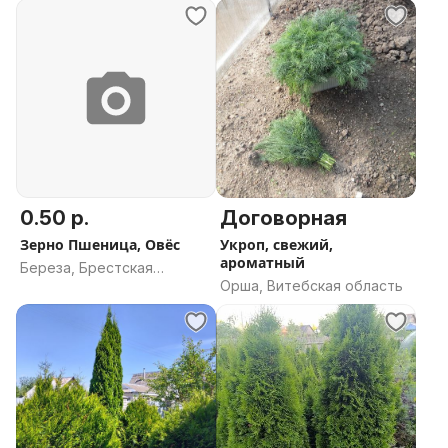
Ветеран
Вербное
Зорка
Чаровница
Дюшес
Имант
Ауксис
Антуанетта
Голден Делишес
0.50 р.
Договорная
Антоновка
Зерно Пшеница, Овёс
Укроп, свежий,
Штрифель (СССР)
ароматный
Береза, Брестская
Это из подтвержденных сортов.
Орша, Витебская область
область
Сегодня на 05042026
Груша:
Талгарская красавица
Ноябрьская
Любимица Клаппа