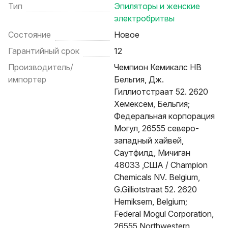
Тип
Эпиляторы и женские
электробритвы
Состояние
Новое
Гарантийный срок
12
Производитель/
Чемпион Кемикалс НВ
импортер
Бельгия, Дж.
Гиллиотстраат 52. 2620
Хемексем, Бельгия;
Федеральная корпорация
Могул, 26555 северо-
западный хайвей,
Саутфилд, Мичиган
48033 ,США / Champion
Chemicals NV. Belgium,
G.Gilliotstraat 52. 2620
Hemiksem, Belgium;
Federal Mogul Corporation,
26555 Northwestern