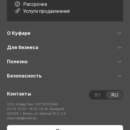
Рассрочка
Услуги продвижения
О Куфаре
Для бизнеса
Полезно
Безопасность
Контакты
BY
RU
ООО «Куфар Тех», УНП 191767445
Пн-Пт: 10:00 – 18:00; Сб, Вс: Выходной
220029, г. Минск, ул. Красная 7А-2, 3-й
этаж
help@kufar.by