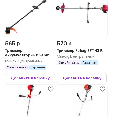
565 р.
570 р.
Триммер
Триммер Fubag FPT 43 R
аккумуляторный Senix X6
Минск, Центральный
60В / GTX6-M-EU-0 (без
Минск, Центральный
Онлайн-заказ
Гарантия
АКБ и ЗУ)
Онлайн-заказ
Гарантия
Добавить в корзину
Добавить в корзину