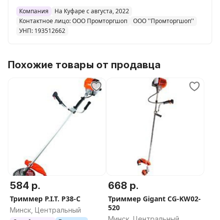
Компания
На Куфаре с августа, 2022
Контактное лицо: ООО Промторгшоп
ООО ''Промторгшоп''
УНП: 193512662
Похожие товары от продавца
584 р.
668 р.
Триммер P.I.T. P38-C
Триммер Gigant CG-KW02-
520
Минск, Центральный
Минск, Центральный