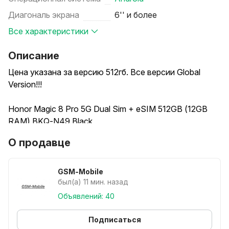
Диагональ экрана
6'' и более
Все характеристики
Описание
Цена указана за версию 512гб. Все версии Global
Version!!!
Honor Magic 8 Pro 5G Dual Sim + eSIM 512GB (12GB
RAM) BKQ-N49 Black
Honor Magic 8 Pro 5G Dual Sim + eSIM 512GB (12GB
О продавце
RAM) BKQ-N49 Sky Cyan
Honor Magic 8 Pro 5G Dual Sim + eSIM 512GB (12GB
RAM) BKQ-N49 Sunrise Gold
GSM-Mobile
был(а) 11 мин. назад
Honor Magic 8 Pro 5G Dual Sim + eSIM 1Т GB (16GB
Объявлений: 40
RAM) BKQ-N49 Black
Honor Magic 8 Pro 5G Dual Sim + eSIM 1Т GB (16GB
Подписаться