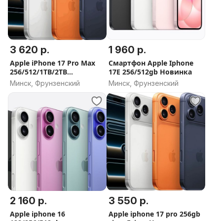
3 620 р.
1 960 р.
Apple iPhone 17 Pro Max
Смартфон Apple Iphone
256/512/1TB/2TB
17E 256/512gb Новинка
Новый,Гарантия.
Минск, Фрунзенский
Минск, Фрунзенский
2 160 р.
3 550 р.
Apple iphone 16
Apple iphone 17 pro 256gb