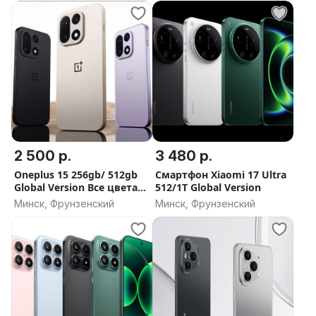
.......................................................................................
Подписывайтесь на наш Telegram канал :
@erikgsm_mobile (Gsm-Mobile)
Telegram: @GSM_Mobile8
2 500 р.
3 480 р.
Oneplus 15 256gb/ 512gb
Смартфон Xiaomi 17 Ultra
Global Version Все цвета
512/1T Global Version
Гарантия
Минск, Фрунзенский
Минск, Фрунзенский