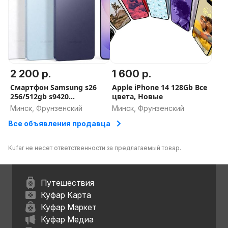
2 200 р.
1 600 р.
Смартфон Samsung s26
Apple iPhone 14 128Gb Все
256/512gb s9420
цвета, Новые
Snapdragon c E-Sim
Минск, Фрунзенский
Минск, Фрунзенский
Все объявления продавца
Kufar не несет ответственности за предлагаемый товар.
Путешествия
Куфар Карта
Куфар Маркет
Куфар Медиа