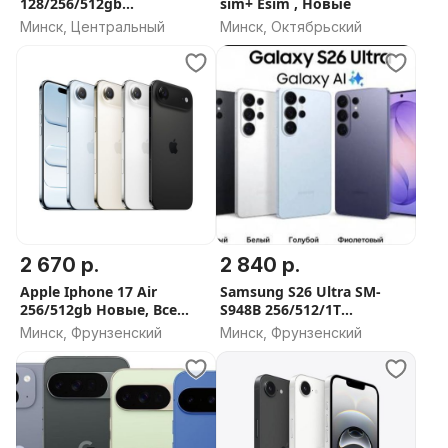
128/256/512gb
sim+ Esim , Новые
ГарантияНовые
Минск, Центральный
Минск, Октябрьский
2 670 р.
2 840 р.
Apple Iphone 17 Air
Samsung S26 Ultra SM-
256/512gb Новые, Все
S948B 256/512/1T
цвета
Наличие, Гарантия
Минск, Фрунзенский
Минск, Фрунзенский