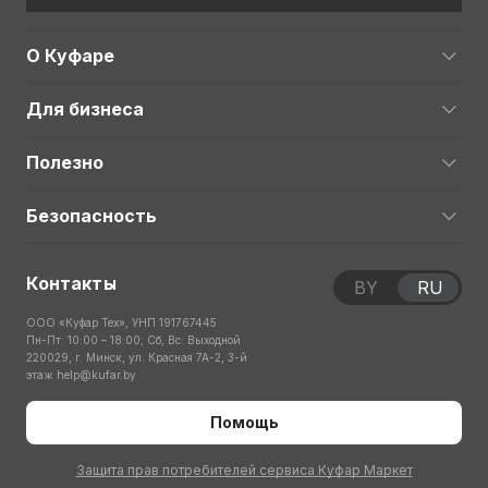
О Куфаре
Для бизнеса
Полезно
Безопасность
Контакты
BY
RU
ООО «Куфар Тех», УНП 191767445
Пн-Пт: 10:00 – 18:00; Сб, Вс: Выходной
220029, г. Минск, ул. Красная 7А-2, 3-й
этаж
help@kufar.by
Помощь
Защита прав потребителей сервиса Куфар Маркет