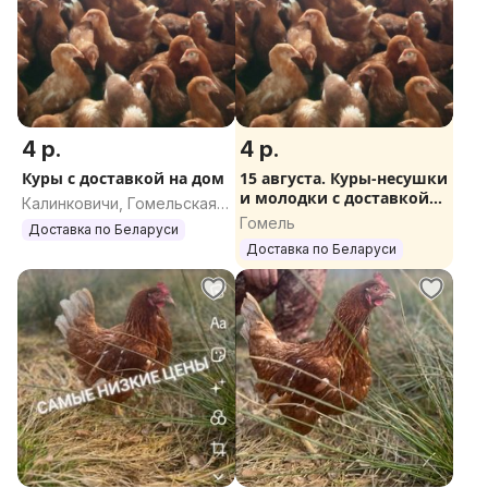
4 р.
4 р.
Куры с доставкой на дом
15 августа. Куры-несушки
и молодки с доставкой
Калинковичи, Гомельская
на дом
Гомель
область
Доставка по Беларуси
Доставка по Беларуси