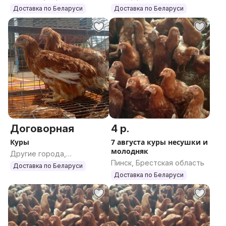
область
область
Доставка по Беларуси
Доставка по Беларуси
Договорная
4 р.
Куры
7 августа куры несушки и
молодняк
Другие города,
Пинск, Брестская область
Гомельская область
Доставка по Беларуси
Доставка по Беларуси