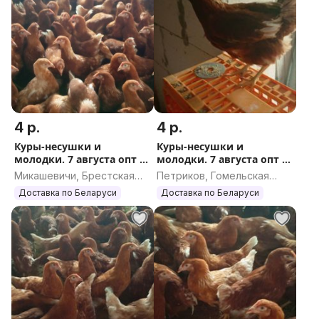
4 р.
4 р.
Куры-несушки и
Куры-несушки и
молодки. 7 августа опт и
молодки. 7 августа опт и
розница.
розница
Микашевичи, Брестская
Петриков, Гомельская
область
область
Доставка по Беларуси
Доставка по Беларуси