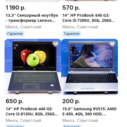
1 190 р.
570 р.
13.3'' Сенсорный ноутбук
14'' HP ProBook 640 G3:
- трансформер Lenovo
Core i5-7200U, 8Gb, 256Gb
ThinkPad L380 Yoga: i7
SSD. Гарантия
Минск, Советский
Минск, Советский
8550U, 8Gb, 256Gb SSD.
Гарантия
Гарантия
Гарантия
650 р.
200 р.
14'' HP ProBook 440 G5:
15.6'' Samsung RV515: AMD
Core i3-8130U, 8Gb, 256Gb
E-450, 4Gb, 500 HDD.
SSD. Гарантия
Гарантия
Минск, Советский
Минск, Советский