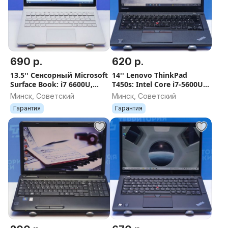
690 р.
620 р.
13.5'' Сенсорный Microsoft
14'' Lenovo ThinkPad
Surface Book: i7 6600U,
T450s: Intel Core i7-5600U,
8Gb, 256Gb SSD. Гарантия
12Gb, 120Gb SSD. Гарантия
Минск, Советский
Минск, Советский
Гарантия
Гарантия