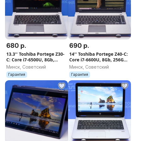
уточняйте у менеджеров.
* Доставка курьером и отправка Белпочтой по
Минску не осуществляется.
* Возможна оплата по безналичному расчёту (для
юр. лиц). Товар выдается только после оплаты и при
наличии всех необходимых документов
680 р.
690 р.
* Принимаем оплату картами рассрочки: Халва
(МТБанк), Черепаха (Банк ВТБ), Магнит
13.3'' Toshiba Portege Z30-
14'' Toshiba Portege Z40-C:
C: Core i7-6500U, 8Gb,
Core i7-6600U, 8Gb, 256Gb
(Беларусбанк), Smart карта (Банк Дабрабыт), Карта
256Gb SSD. Гарантия
SSD. Гарантия
Минск, Советский
Минск, Советский
покупок (Белгазпромбанк), КартаFun (БПС-
Гарантия
Гарантия
Сбербанк).