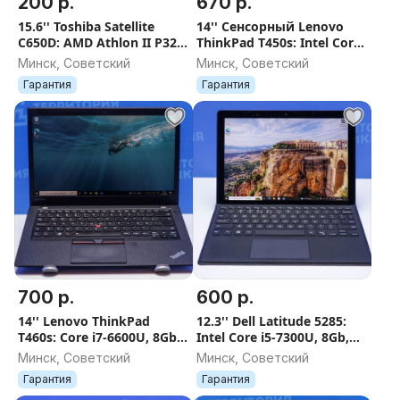
200 р.
670 р.
15.6'' Toshiba Satellite
14'' Сенсорный Lenovo
C650D: AMD Athlon II P320,
ThinkPad T450s: Intel Core
4Gb, 320Gb HDD. Гарантия
i7-5600U, 12Gb, 256Gb SSD.
Минск, Советский
Минск, Советский
Гарантия
Гарантия
Гарантия
700 р.
600 р.
14'' Lenovo ThinkPad
12.3'' Dell Latitude 5285:
T460s: Core i7-6600U, 8Gb,
Intel Core i5-7300U, 8Gb,
256Gb SSD. Гарантия
256Gb SSD. Гарантия
Минск, Советский
Минск, Советский
Гарантия
Гарантия