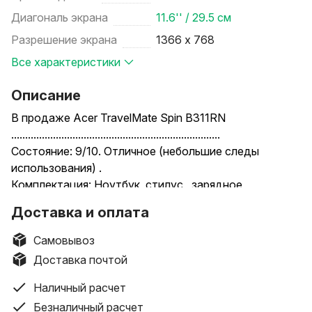
Диагональ экрана
11.6'' / 29.5 см
Разрешение экрана
1366 х 768
Все характеристики
Описание
В продаже Acer TravelMate Spin B311RN
...........................................................................
Состояние: 9/10. Отличное (небольшие следы
использования) .
Комплектация: Ноутбук, стилус, зарядное
устройство + гарантийный талон магазина.
Доставка и оплата
Недостатки товара: Не обнаружено.
Это полезно знать: Установлена операционная
Самовывоз
система Windows 11.
Доставка почтой
...........................................................................
Подробные характеристики модели cледующие:
Наличный расчет
-Производитель: Acer,
Безналичный расчет