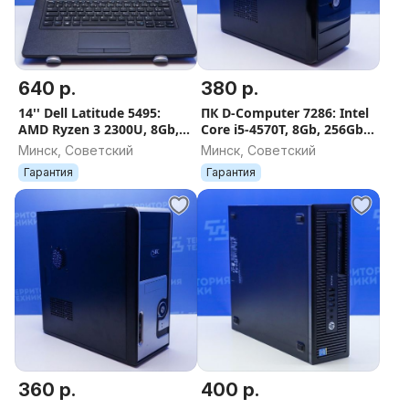
640 р.
380 р.
14'' Dell Latitude 5495:
ПК D-Computer 7286: Intel
AMD Ryzen 3 2300U, 8Gb,
Core i5-4570T, 8Gb, 256Gb
256Gb SSD. Гарантия
SSD + 320Gb HDD, GT210.
Минск, Советский
Минск, Советский
Гарантия
Гарантия
Гарантия
360 р.
400 р.