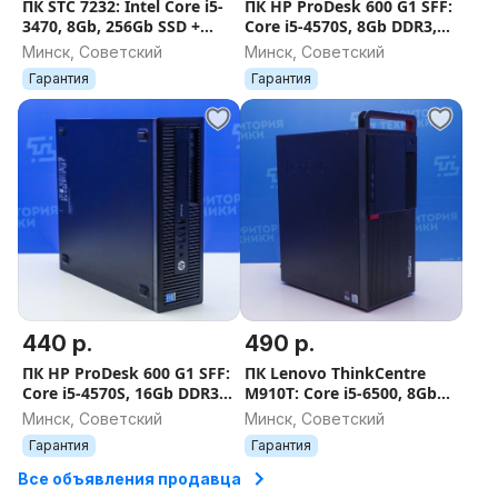
ПК STC 7232: Intel Core i5-
ПК HP ProDesk 600 G1 SFF:
3470, 8Gb, 256Gb SSD +
Core i5-4570S, 8Gb DDR3,
250Gb HDD, GT210.
256Gb SSD. Гарантия
Минск, Советский
Минск, Советский
Гарантия
Гарантия
Гарантия
440 р.
490 р.
ПК HP ProDesk 600 G1 SFF:
ПК Lenovo ThinkCentre
Core i5-4570S, 16Gb DDR3,
M910T: Core i5-6500, 8Gb
256Gb SSD. Гарантия
DDR4, 128Gb SSD. Гарантия
Минск, Советский
Минск, Советский
Гарантия
Гарантия
Все объявления продавца