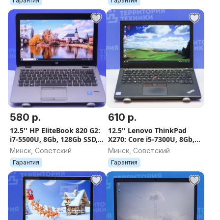
Гарантия
Гарантия
580 р.
610 р.
12.5'' HP EliteBook 820 G2:
12.5'' Lenovo ThinkPad
i7-5500U, 8Gb, 128Gb SSD,
X270: Core i5-7300U, 8Gb,
Full HD IPS
256Gb SSD. Гарантия
Минск, Советский
Минск, Советский
Гарантия
Гарантия