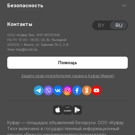
Безопасность
Контакты
BY
RU
ООО «Куфар Тех», УНП 191767445
Пн-Пт: 10:00 – 18:00; Сб, Вс: Выходной
220029, г. Минск, ул. Красная 7А-2, 3-й
этаж
help@kufar.by
Помощь
Защита прав потребителей сервиса Куфар Маркет
Куфар — площадка объявлений Беларуси. ООО «Куфар
Тех» включено в государственный информационный
ресурс «Реестр рекламораспространителей»