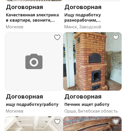
Договорная
Договорная
Качественная электрика
Ищу подработку
в квартире, звоните,
разнорабочим,
пишите
строителем,грузиком
Могилев
Минск, Заводской
Договорная
Договорная
ищу подработку/работу
Печник ищет работу
Могилев
Орша, Витебская область