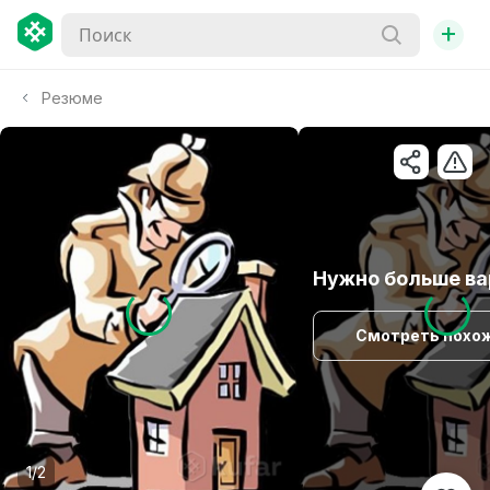
+
Резюме
Нужно больше ва
Смотреть похо
1/2