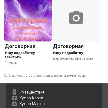
Договорная
Договорная
Ищу подработку
Ищу подработку
электрик
Барановичи, Брестская
электромонтажные
Гомель
область
работы
Kufar не несет ответственности за предлагаемый товар.
Путешествия
Куфар Карта
Куфар Маркет