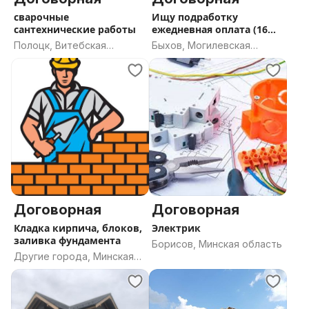
сварочные
Ищу подработку
сантехнические работы
ежедневная оплата (16
лет)
Полоцк, Витебская
Быхов, Могилевская
область
область
Договорная
Договорная
Кладка кирпича, блоков,
Электрик
заливка фундамента
Борисов, Минская область
Другие города, Минская
область