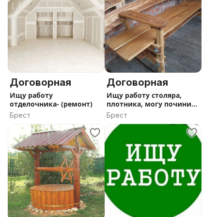
Договорная
Договорная
Ищу работу
Ищу работу столяра,
отделочника- (ремонт)
плотника, могу починить
неиспр
Брест
Брест