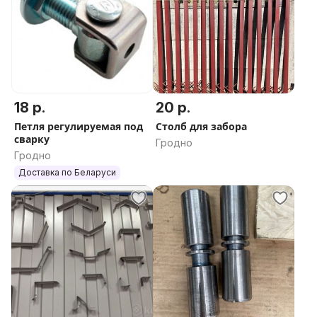
18 р.
20 р.
Петля регулируемая под
Столб для забора
сварку
Гродно
Гродно
Доставка по Беларуси