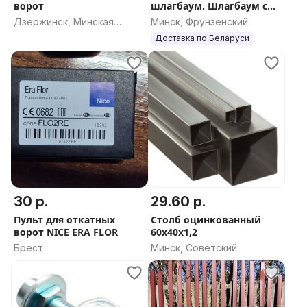
ворот
шлагбаум. Шлагбаум с
пультами. Установка
Дзержинск, Минская
Минск, Фрунзенский
шлагбаумов по РБ.
область
Доставка по Беларуси
30 р.
29.60 р.
Пульт для откатных
Столб оцинкованный
ворот NICE ERA FLOR
60х40х1,2
Брест
Минск, Советский