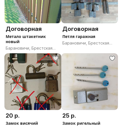
Договорная
Договорная
Метало штакетник
Петля гаражная
новый
Барановичи, Брестская
Барановичи, Брестская
область
область
20 р.
25 р.
Замок висячий
Замок ригельный