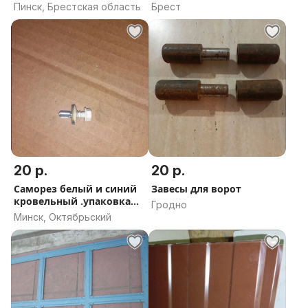
Пинск, Брестская область
Брест
20 р.
20 р.
Саморез белый и синий
Завесы для ворот
кровельный .упаковка
Гродно
250 шт
Минск, Октябрьский