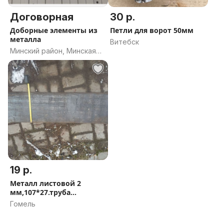
Договорная
30 р.
Доборные элементы из
Петли для ворот 50мм
металла
Витебск
Минский район, Минская
область
19 р.
Металл листовой 2
мм,107*27.труба
60*60*3,труба80*
Гомель