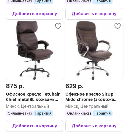
Онлайн-заказ
Гарантия
Онлайн-заказ
Гарантия
Добавить в корзину
Добавить в корзину
875 р.
629 р.
Офисное кресло TetChair
Офисное кресло SitUp
Chief metalBL кожзам/
Mido сhrome (экокожа
ткань (коричневый/
Brown)
Минск, Центральный
Минск, Центральный
коричневый стеганный)
Онлайн-заказ
Гарантия
Онлайн-заказ
Гарантия
Добавить в корзину
Добавить в корзину