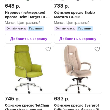
648 р.
733 р.
Игровое (геймерское)
Офисное кресло Brabix
кресло Helmi Target HL-
Maestro EX-506
G08 306179 (черный/
(коричневый)
Минск, Центральный
Минск, Центральный
зеленый)
Онлайн-заказ
Гарантия
Онлайн-заказ
Гарантия
Добавить в корзину
Добавить в корзину
745 р.
633 р.
Офисное кресло TetChair
Офисное кресло Everprof
Charm (флок, олива)
Drift (экокожа, бежевый)