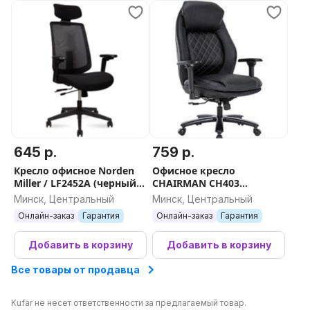
645 р.
759 р.
Кресло офисное Norden
Офисное кресло
Miller / LF2452A (черный,
CHAIRMAN CH403
пластик/черный, ткань/
(экокожа черный)
Минск, Центральный
Минск, Центральный
черный, сетка)
Онлайн-заказ
Гарантия
Онлайн-заказ
Гарантия
Добавить в корзину
Добавить в корзину
Все товары от продавца
Kufar не несет ответственности за предлагаемый товар.