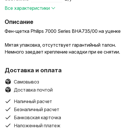
Все характеристики
Описание
Фен-щетка Philips 7000 Series BHA735/00 на уценке
Мятая упаковка, отсутствует гарантийный талон.
Немного заедает крепление насадки при ее снятии.
Фен-щетка Volumebrush позволяет создавать
Доставка и оплата
разнообразные укладки, обеспечивая гладкость и
шелковистость волос. Три вращающиеся щетки с
Самовывоз
щетинками из натуральной щетины добавляют
Доставка почтой
объема и открывают доступ к разным стилям
укладки, а щетка со втягивающимися зубчиками
Наличный расчет
подходит для создания локонов.
Безналичный расчет
Банковская карточка
Можем отправить Европочтой по Беларуси.
Наложенный платеж