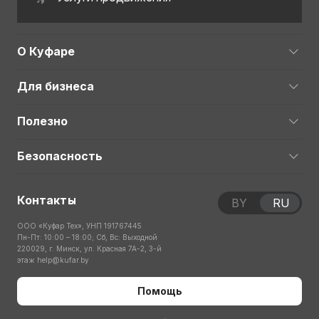
О Куфаре
Для бизнеса
Полезно
Безопасность
Контакты
BY
RU
ООО «Куфар Тех», УНП 191767445
Пн-Пт: 10:00 – 18:00; Сб, Вс: Выходной
220029, г. Минск, ул. Красная 7А-2, 3-й
этаж
help@kufar.by
Помощь