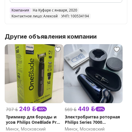
Компания
На Куфаре с января, 2020
Контактное лицо: Алексей
УНП: 100534194
Другие объявления компании
249 р.
449 р.
707 р.
569 р.
-65%
-21%
Триммер для бороды и
Электробритва роторная
усов Philips OneBlade Pro
Philips Series 7000
QP6551/15
S7885/50
Минск, Московский
Минск, Московский