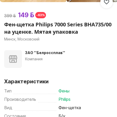
149 р.
399 р.
-63%
Фен-щетка Philips 7000 Series BHA735/00
на уценке. Мятая упаковка
Минск, Московский
ЗАО ''Белроссплав''
Компания
Характеристики
Тип
Фены
Производитель
Philips
Вид
Фен-щетка
Состояние
Б/у