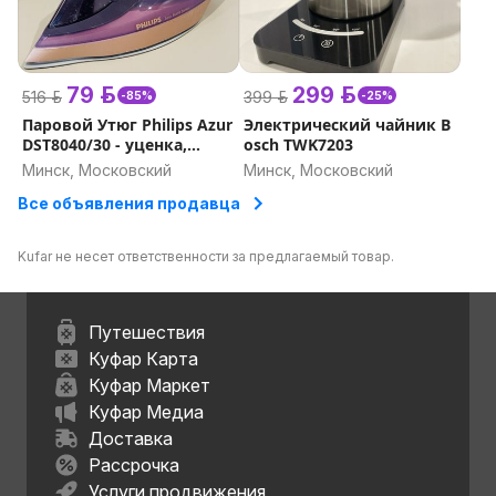
79 р.
299 р.
516 р.
399 р.
-85%
-25%
Паровой Утюг Philips Azur
Электрический чайник B
DST8040/30 - уценка,
osch TWK7203
протекает.
Минск, Московский
Минск, Московский
Все объявления продавца
Kufar не несет ответственности за предлагаемый товар.
Путешествия
Куфар Карта
Куфар Маркет
Куфар Медиа
Доставка
Рассрочка
Услуги продвижения