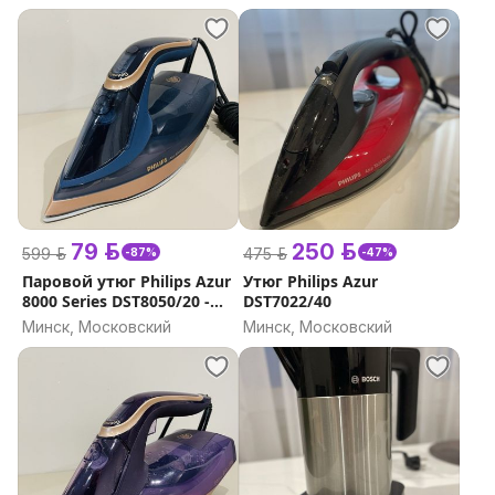
79 р.
250 р.
599 р.
475 р.
-87%
-47%
Паровой утюг Philips Azur
Утюг Philips Azur
8000 Series DST8050/20 -
DST7022/40
битый корпус
Минск, Московский
Минск, Московский