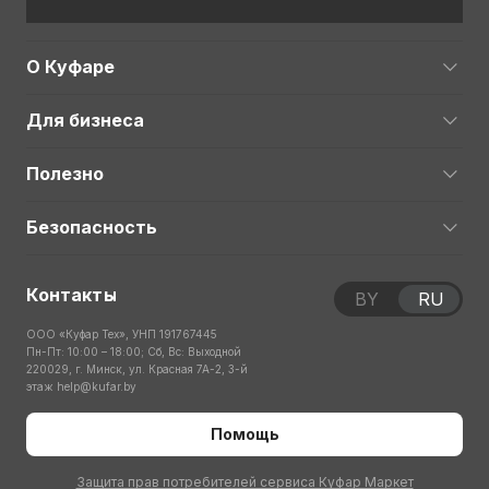
О Куфаре
Для бизнеса
Полезно
Безопасность
Контакты
BY
RU
ООО «Куфар Тех», УНП 191767445
Пн-Пт: 10:00 – 18:00; Сб, Вс: Выходной
220029, г. Минск, ул. Красная 7А-2, 3-й
этаж
help@kufar.by
Помощь
Защита прав потребителей сервиса Куфар Маркет