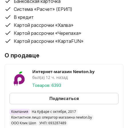
Банковская карточка
Доставка товаров стоимостью до 200 руб. – от 10
Система «Расчет» (ЕРИП)
рублей.
В кредит
Доставка товара производится бесплатно до
Картой рассрочки «Халва»
подъезда (до забора в частном доме) покупателя.
Картой рассрочки «Черепаха»
Условия доставки курьером по Беларуси (кроме
Картой рассрочки «КартаFUN»
Минска и Минского района):
Бесплатная доставка (планшеты, ноутбуки,
О продавце
мобильные телефоны свыше 200 руб.). Все остальные
категории товаров, во все города – от 16 бел. руб.
Интернет-магазин Newton.by
(географию и конечную стоимость доставки
был(а) 12 ч. назад
необходимо индивидуально уточнять у оператора).
Товаров: 6393
Доставка товара по регионам производится до
Подписаться
подъезда или до забора в частном доме.
Срок доставки по Беларуси составляет от 1-ого дня
Компания
На Куфаре с октября, 2017
до 5-ти дней со дня принятия заказа; в некоторых
Контактное лицо: оператор магазина newton.by
случаях срок доставки может быть увеличен по
ООО Клик Шоп
УНП: 693287489