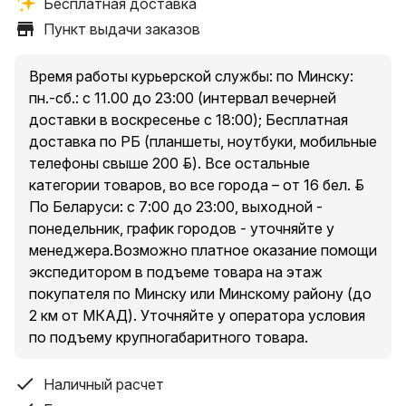
Бесплатная доставка
Условия самовывоза: стоимость – бесплатно.
Пункт выдачи заказов
Пункты выдачи заказов:
1. Минск, пр. Независимости, 185, оф. 36
2. Минский р-н, Новодворский с/, 40/2, бизнес-центр
Время работы курьерской службы: по Минску:
«S-UNION»
пн.-сб.: с 11.00 до 23:00 (интервал вечерней
3. Минск, ул. Притыцкого, 23А, ТЦ «Орбита Молл», 2
доставки в воскресенье с 18:00); Бесплатная
этаж
доставка по РБ (планшеты, ноутбуки, мобильные
4. Минск, ул. Денисовская, 37, в торце здания
телефоны свыше 200 руб.). Все остальные
5. Минск, ул. Куйбышева, 44, помещение 2-Н
категории товаров, во все города – от 16 бел. руб.
* есть ограничения по категории доставляемых
По Беларуси: с 7:00 до 23:00, выходной -
товаров в пункты выдачи, подробнее уточняйте у
понедельник, график городов - уточняйте у
менеджера при оформлении заказа.
менеджера.Возможно платное оказание помощи
экспедитором в подъеме товара на этаж
покупателя по Минску или Минскому району (до
Условия доставки курьером по Минску и Минскому
2 км от МКАД). Уточняйте у оператора условия
району (до 2 км от МКАД за исключением п. Сокол и
по подъему крупногабаритного товара.
Аэропорт-Минск ):
Доставка товаров стоимостью свыше 200 руб. –
Наличный расчет
бесплатно.