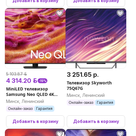
Добавить в корзину
Добавить в корзину
3 251.65 р.
5 103.87 р.
4 314.20 р.
-15%
Телевизор Skyworth
75Q67G
MiniLED телевизор
Samsung Neo QLED 4K
Минск, Ленинский
QN90F AI
Минск, Ленинский
Онлайн-заказ
Гарантия
QE55QN90FAUXRU
Онлайн-заказ
Гарантия
Добавить в корзину
Добавить в корзину