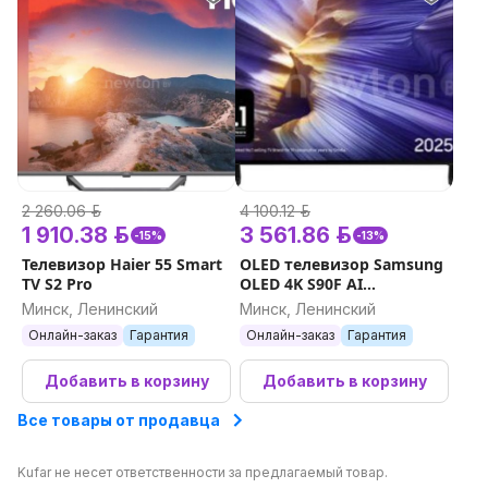
2 260.06 р.
4 100.12 р.
1 910.38 р.
3 561.86 р.
-15%
-13%
Телевизор Haier 55 Smart
OLED телевизор Samsung
TV S2 Pro
OLED 4K S90F AI
QE42S90FAEXXH
Минск, Ленинский
Минск, Ленинский
Онлайн-заказ
Гарантия
Онлайн-заказ
Гарантия
Добавить в корзину
Добавить в корзину
Все товары от продавца
Kufar не несет ответственности за предлагаемый товар.