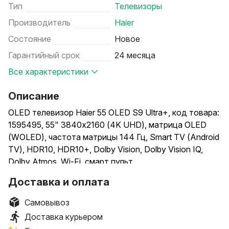
Тип
Телевизоры
Производитель
Haier
Состояние
Новое
Гарантийный срок
24 месяца
Все характеристики
Описание
OLED телевизор Haier 55 OLED S9 Ultra+, код товара:
1595495, 55" 3840x2160 (4K UHD), матрица OLED
(WOLED), частота матрицы 144 Гц, Smart TV (Android
TV), HDR10, HDR10+, Dolby Vision, Dolby Vision IQ,
Dolby Atmos, Wi-Fi, смарт пульт
Доставка и оплата
Способы доставки: самовывоз, доставка курьером.
Способы оплаты (при получении): наличными,
Самовывоз
банковской картой.
Доставка курьером