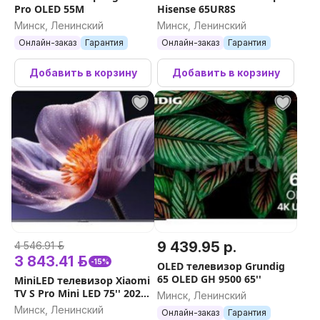
Pro OLED 55M
Hisense 65UR8S
Минск, Ленинский
Минск, Ленинский
Онлайн-заказ
Гарантия
Онлайн-заказ
Гарантия
Добавить в корзину
Добавить в корзину
9 439.95 р.
4 546.91 р.
3 843.41 р.
-15%
OLED телевизор Grundig
65 OLED GH 9500 65''
MiniLED телевизор Xiaomi
TV S Pro Mini LED 75'' 2026
Минск, Ленинский
L75MB-SRU
Минск, Ленинский
Онлайн-заказ
Гарантия
(международная версия)