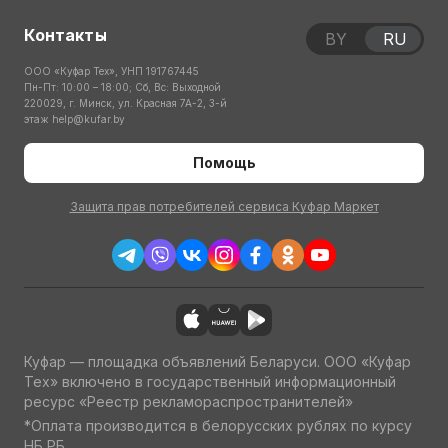
Контакты
BY
RU
ООО «Куфар Тех», УНП 191767445
Пн-Пт: 10:00 – 18:00; Сб, Вс: Выходной
220029, г. Минск, ул. Красная 7А-2, 3-й
этаж
help@kufar.by
Помощь
Защита прав потребителей сервиса Куфар Маркет
Куфар — площадка объявлений Беларуси. ООО «Куфар
Тех» включено в государственный информационный
ресурс «Реестр рекламораспространителей»
*Оплата производится в белорусских рублях по курсу
НБ РБ.