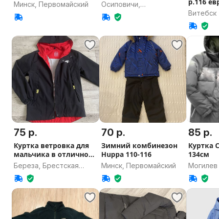
р.116 е
Минск, Первомайский
Осиповичи,
Витебск
Могилевская область
75 р.
70 р.
85 р.
Куртка ветровка для
Зимний комбинезон
Куртка С
мальчика в отличном
Huppa 110-116
134см
состоянии
Береза, Брестская
Минск, Первомайский
Могилев
область