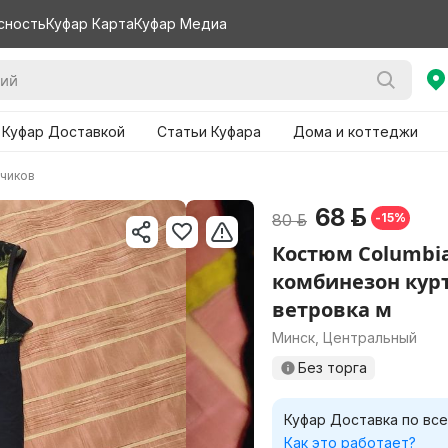
сность
Куфар Карта
Куфар Медиа
 Куфар Доставкой
Статьи Куфара
Дома и коттеджи
чиков
68 р.
80 р.
-15%
Костюм Columbi
комбинезон кур
ветровка м
Минск, Центральный
Без торга
Куфар Доставка по все
Как это работает?