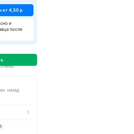
от 4,50 р.
сно и
авца после
ть
15 минут
ин. назад
5