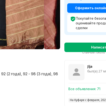
Оформить онлайн 
Покупайте безопа
оценивайте прод
сделки
Написа
Отвечает около 
Jlja
был(а) 27 м
- 92 (2 года), 92 - 98 (3 года), 98
Все объявления:
71
На Куфаре с февраля, 202