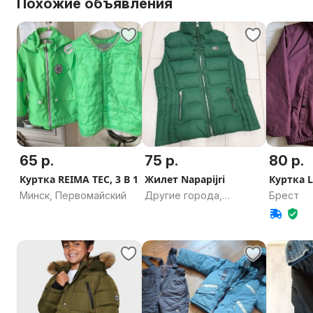
Похожие объявления
65 р.
75 р.
80 р.
Куртка REIMA TEC, 3 В 1
Жилет Napapijri
Куртка L
Минск, Первомайский
Другие города,
Брест
Гродненская область