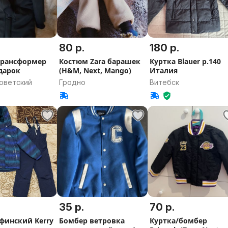
80 р.
180 р.
трансформер
Костюм Zara барашек
Куртка Blauer р.140
дарок
(H&M, Next, Mango)
Италия
Советский
Гродно
Витебск
35 р.
70 р.
финский Kerry
Бомбер ветровка
Куртка/бомбер