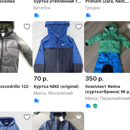
врозима
куртка утеплённая 146
Primark (Zara, Next,
152 158
H&M)
Витебск
Гродно
70 р.
350 р.
occodrillo 122-
Куртка NIKE (original)
Комплект Reima
(куртка+брюки) 98 р
Минск, Московский
оригинал
Минск, Первомайский