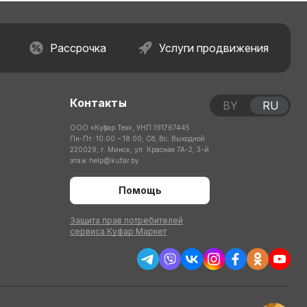
Рассрочка
Услуги продвижения
Контакты
BY
RU
ООО «Куфар Тех», УНП 191767445
Пн-Пт: 10:00 – 18:00; Сб, Вс: Выходной
220029, г. Минск, ул. Красная 7А-2, 3-й
этаж
help@kufar.by
Помощь
Защита прав потребителей
сервиса Куфар Маркет