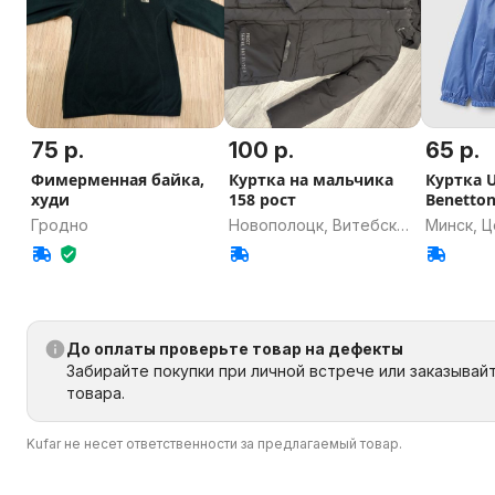
75 р.
100 р.
65 р.
Фимерменная байка,
Куртка на мальчика
Куртка U
худи
158 рост
Benetto
Гродно
Новополоцк, Витебская
Минск, 
область
До оплаты проверьте товар на дефекты
Забирайте покупки при личной встрече или заказывай
товара.
Kufar не несет ответственности за предлагаемый товар.