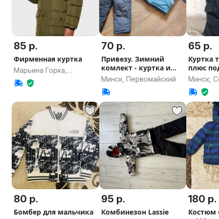
85 р.
70 р.
65 р.
Фирменная куртка
Привезу. Зимний
Куртка 
комлект - куртка и
плюс по
Марьина Горка,
комбинезон.
Минск, Первомайский
Минск, 
Минская область
80 р.
95 р.
180 р.
Бомбер для мальчика
Комбинезон Lassie
Костюм 