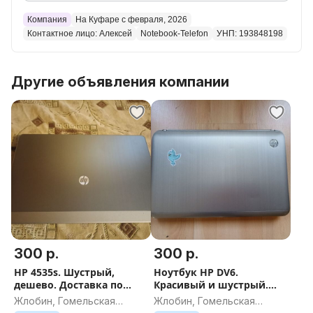
игры, программы и т.д.). В комплекте зарядное
устройство, ноутбук. Гарантия на проверку/обмен/
Компания
На Куфаре с февраля, 2026
Контактное лицо: Алексей
Notebook-Telefon
УНП: 193848198
возврат- 30 дней. Полностью рабочий, хорошее
рабочее состояние. В наличие несколько разных
ноутбуков, привозим 2-3 штуки на выбор бесплатно!
Другие объявления компании
Есть разные ноутбуки от 150 рублей - спрашивайте!
Отправка по Беларуси почтой или Европочтой без
предоплаты, оплата на почте при получении!
Отправим в течение 2 часов после оформления
заказа, посылка придет быстро. Доставка в Жлобине
бесплатная.
Пользовались, сколов и трещин нет, петли целые,
открывается и закрывается туго, крышка не
300 р.
300 р.
разболтана, работает быстро, не зависает.
Экран 15.6 дюймов, хороший, яркий, без дефектов.
HP 4535s. Шустрый,
Ноутбук HP DV6.
дешево. Доставка по
Красивый и шустрый.
Все порты usb, wi fi и т.д. работают отлично.
Беларуси
Дешево. Доставка по
Жлобин, Гомельская
Жлобин, Гомельская
Беларуси