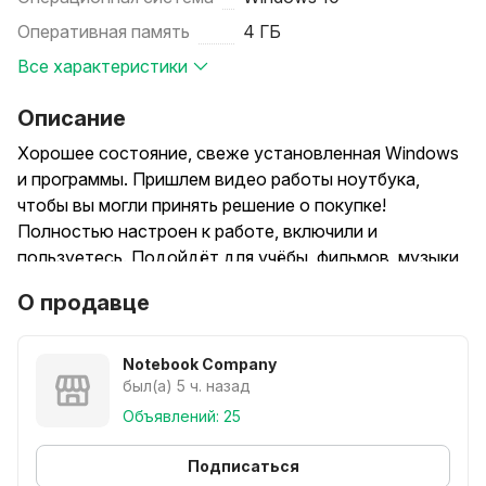
Оперативная память
4 ГБ
Все характеристики
Описание
Хорошее состояние, свеже установленная Windows
и программы. Пришлем видео работы ноутбука,
чтобы вы могли принять решение о покупке!
Полностью настроен к работе, включили и
пользуетесь. Подойдёт для учёбы, фильмов, музыки,
работы с редакторами, программами, интернета,
О продавце
офиса, нетребовательных игр, программы Правила
Дорожного Движения (ПДД) и так далее. Без
нюансов по внешнему виду и работе.
Notebook Company
был(а) 5 ч. назад
Ноутбук HP 625. Отличный, полностью рабочий
Объявлений: 25
ноутбук с 4 гб оперативной памяти и 500 гб
внутренней памяти для файлов (фильмы, музыка,
Подписаться