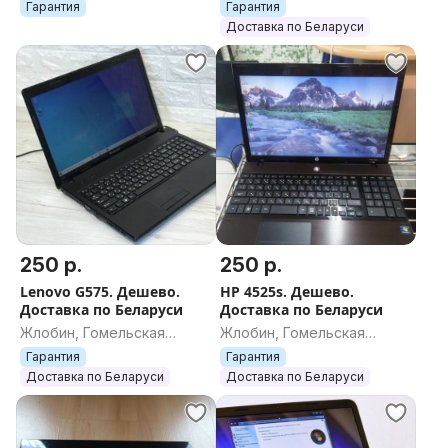
область
область
Гарантия
Гарантия
- По параметрам:
Доставка по Беларуси
- Процессор AMD Turion II P520 Dual Core, 2.30 Ghz
- Оперативная память 4 gb (по желанию клиента
установим 8 гб, ноутбук поддерживает)
- Работает от сети (новые батареи можно купить на
wildberries по 40-50 р, поможем заказать Вам или
сами закажем и установим при необходимости).
250 р.
250 р.
- Винчестер (жесткий диск) -500 Gb ! ( по желанию
Lenovo G575. Дешево.
HP 4525s. Дешево.
покупателя можно установить до 1 TB)
Доставка по Беларуси
Доставка по Беларуси
Жлобин, Гомельская
Жлобин, Гомельская
Установлена активированная windows 7 (виндоус 7 )
область
область
Гарантия
Гарантия
- ( по вашему желанию можем установить windows
Доставка по Беларуси
Доставка по Беларуси
10 бесплатно) с программами, офисом, браузерами,
мультимедийными программами и тд. В комплекте
зарядное устройство и ноутбук. Кому - нормальный,