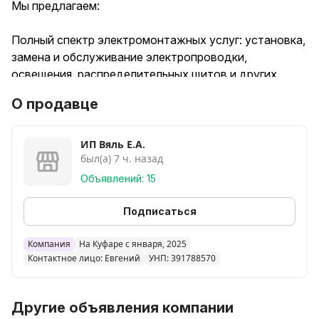
Мы предлагаем:
Полный спектр электромонтажных услуг: установка,
замена и обслуживание электропроводки,
освещения, распределительных щитов и других
электрических систем.
О продавце
Качественное выполнение работ в соответствии с
современными стандартами и нормами.
Индивидуальный подход к каждому заказчику и
ИП Вяль Е.А.
был(а) 7 ч. назад
гибкие условия сотрудничества.
Почему выбирают нас:
Объявлений: 15
Опытная команда специалистов с высоким уровнем
Подписаться
квалификации.
Использование только качественных материалов и
Компания
На Куфаре с января, 2025
Контактное лицо: Евгений
УНП: 391788570
оборудования.
Гарантия на выполненные работы.
Своевременное выполнение заказов.
Другие объявления компании
Для получения более подробной информации и