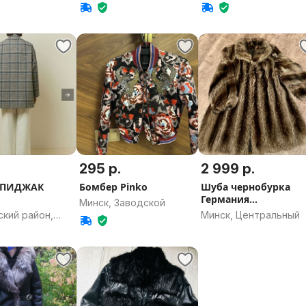
область
295 р.
2 999 р.
-ПИДЖАК
Бомбер Pinko
Шуба чернобурка
Германия
Минск, Заводской
Kürschneratelier
кий район,
Минск, Центральный
ская область