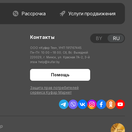
Рассрочка
Услуги продвижения
Контакты
BY
RU
ООО «Куфар Тех», УНП 191767445
Пн-Пт: 10:00 – 18:00; Сб, Вс: Выходной
220029, г. Минск, ул. Красная 7А-2, 3-й
этаж
help@kufar.by
Помощь
Защита прав потребителей
сервиса Куфар Маркет
тр