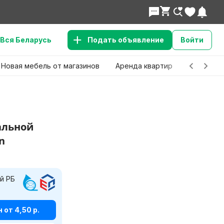
Вся Беларусь
Подать объявление
Войти
Новая мебель от магазинов
Аренда квартир
Детские 
альной
n
й РБ
Нужно боль
от 4,50 р.