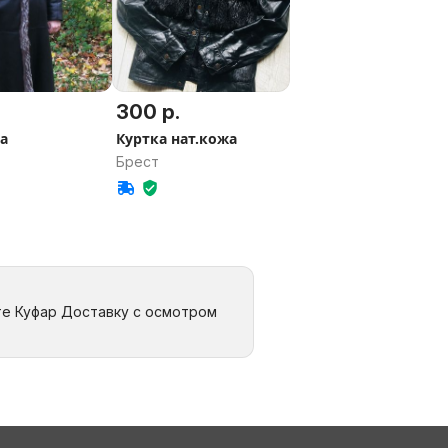
300 р.
а
Куртка нат.кожа
Брест
те Куфар Доставку с осмотром