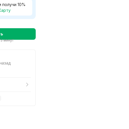
Смотреть
и получи
10
%
Карту
ть
 5 минут
 назад