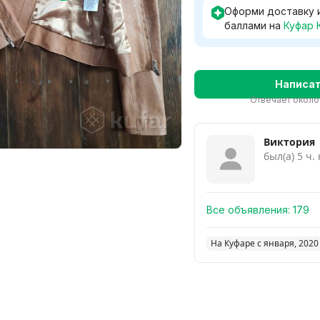
Оформи доставку 
баллами на
Куфар 
Написа
Отвечает около
Виктория
был(а) 5 ч.
Все объявления:
179
На Куфаре с января, 2020