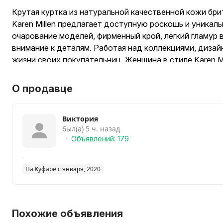
Крутая куртка из натуральной качественной кожи брит
Karen Millen предлагает доступную роскошь и уника
очарование моделей, фирменный крой, легкий гламур 
внимание к деталям. Работая над коллекциями, диза
жизни своих покупательниц. Женщина в стиле Karen Mi
путешествовать и внимательно следящая за модными
состояние. Размер S/M (UK 10, US 6). Замеры на фото
О продавце
Виктория
был(а) 5 ч. назад
Объявлений: 179
На Куфаре с января, 2020
Похожие объявления