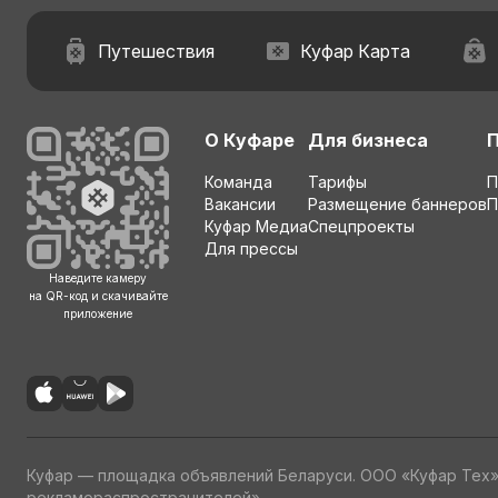
Путешествия
Куфар Карта
О Куфаре
Для бизнеса
Команда
Тарифы
П
Вакансии
Размещение баннеров
П
Куфар Медиа
Спецпроекты
Для прессы
Наведите камеру
на QR-код и скачивайте
приложение
Куфар — площадка объявлений Беларуси. ООО «Куфар Тех
рекламораспространителей»