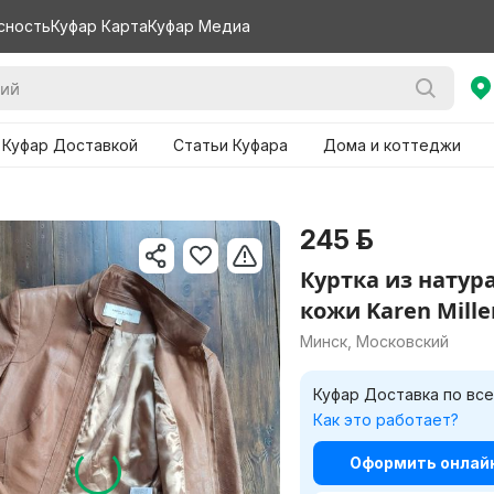
сность
Куфар Карта
Куфар Медиа
 Куфар Доставкой
Статьи Куфара
Дома и коттеджи
245 р.
Куртка из натур
кожи Karen Mille
Минск, Московский
Куфар Доставка по все
Как это работает?
Оформить онлайн 