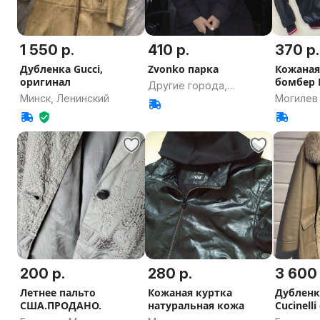
1 550 р.
410 р.
370 р.
Дубленка Gucci,
Zvonko парка
Кожаная
оригинал
бомбер 
Другие города,
Минск, Ленинский
Могилев
Гродненская область
200 р.
280 р.
3 600 
Летнее пальто
Кожаная куртка
Дубленка
США.ПРОДАНО.
натуральная кожа
Cucinell
10.08