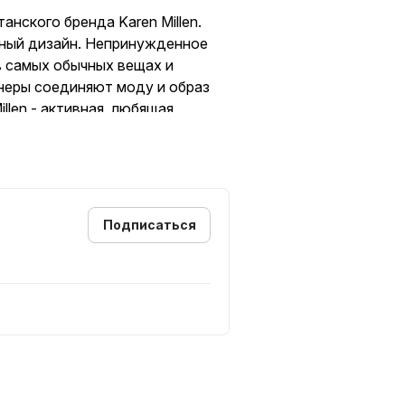
анского бренда Karen Millen.
льный дизайн. Непринужденное
в самых обычных вещах и
йнеры соединяют моду и образ
llen - активная, любящая
 тенденциями. Идеальное
Подписаться