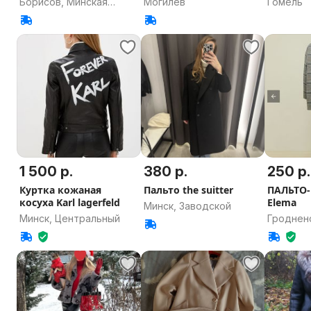
Борисов, Минская
Могилев
Гомель
область
1 500 р.
380 р.
250 р.
Куртка кожаная
Пальто the suitter
ПАЛЬТО
косуха Karl lagerfeld
Elema
Минск, Заводской
Минск, Центральный
Гродненс
Гроднен