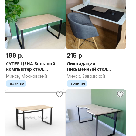
199 р.
215 р.
СУПЕР ЦЕНА Большой
Ликвидация
компьютер стол,
Письменный стол
геймерский стол
компьютерный стол
Минск, Московский
Минск, Заводской
135*70*75 на
недорого
Гарантия
Гарантия
металлокаркасе