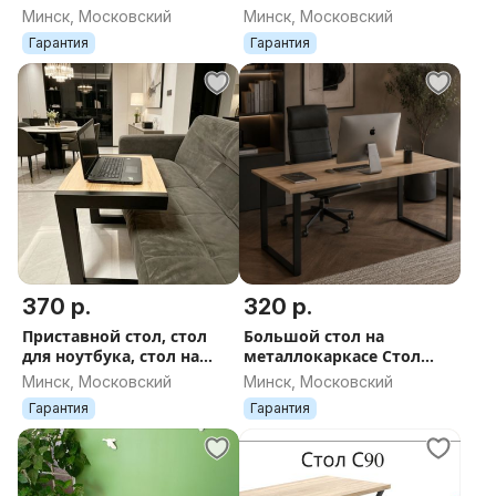
на металлокаркасе
письменный стол к101
Минск, Московский
Минск, Московский
Гарантия
Гарантия
370 р.
320 р.
Приставной стол, стол
Большой стол на
для ноутбука, стол на
металлокаркасе Стол
колёсиках
письменный стол
Минск, Московский
Минск, Московский
компьютерный
Гарантия
Гарантия