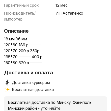
Гарантийный срок
12 мес
Производитель/
ИП Астапенко
импортер
Описание
18 мм 36 мм
120*60 189 р ———
120*70 209 р 350р
135*70 ——— 400 р
150*80 320 р ———
***
Доставка и оплата
Ликвидация, уточняйте остатки, пишите
Компьютерный стол к100 - это устойчивый, крепкий
Доставка курьером
стол по очень выгодной цене. По конструкции
Бесплатная доставка
представляет собой столешницу, две опоры и царгу.
Царга задает столу дополнительную жесткость, и
Бесплатная доставка по Минску, Фаниполь.
устойчивость без прогибов.
Минский район - уточняйте
*