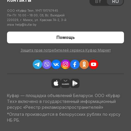
Контакты
BY
RU
ООО «Куфар Тех», УНП 191767445
Пн-Пт: 10:00 – 18:00; Сб, Вс: Выходной
220029, г. Минск, ул. Красная 7А-2, 3-й
этаж
help@kufar.by
Помощь
Защита прав потребителей сервиса Куфар Маркет
Куфар — площадка объявлений Беларуси. ООО «Куфар
Тех» включено в государственный информационный
ресурс «Реестр рекламораспространителей»
*Оплата производится в белорусских рублях по курсу
НБ РБ.