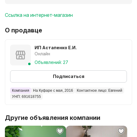
Опоры из профиля 40*20 с полимерным покрытием
Опоры могут быть черными или белыми.
Ссылка на интернет-магазин
Столешница из ЛДСП 18 мм или 36 мм
Цвета столешниц см фото
О продавце
***
БЕСПЛАТНО доставляем по Минску
ИП Астапенко Е.И.
Чек и Гарантия
Онлайн
Оплата по факту получения!!!
Объявлений: 27
**
Смотрите другие наши столы в объявлениях или в
Подписаться
инстаграм @o_Mebel_minsk
Компания
На Куфаре с мая, 2016
Контактное лицо: Евгений
УНП: 691618755
Другие объявления компании