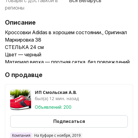
Товары с доставкой в
Вся Беларусь
регионы
Описание
Кроссовки Adidas в хорошем состоянии., Оригинал
Маркировка 38
СТЕЛЬКА 24 см
Цвет — черный
Материал верха — плотная сетка, без повреждений
Стильные и удобные кроссовки, легкие
О продавце
БЕЗ ОБМЕНА И ВОЗВРАТА.
Пересылка БЕЛПОЧТОЙ/ЕВРОПОЧТОЙ.
Смотрите другие мои объявления, большой выбор на
ИП Смольская А.В.
был(а) 12 мин. назад
любой вкус.
ПРИ ПОКУПКЕ 2-х ПАР ИЗ МОИХ ЛОТОВ -
Объявлений: 200
БЕСПЛАТНАЯ ПЕРЕСЫЛКА.
ВОЗМОЖНА ПРИМЕРКА ПО АДРЕСУ:
Подписаться
пр-Независимости 170. м.Уручье
Компания
На Куфаре с ноября, 2019