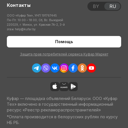
Контакты
BY
RU
ООО «Куфар Тех», УНП 191767445
Пн-Пт: 10:00 – 18:00; Сб, Вс: Выходной
220029, г. Минск, ул. Красная 7А-2, 3-й
этаж
help@kufar.by
Помощь
Защита прав потребителей сервиса Куфар Маркет
Куфар — площадка объявлений Беларуси. ООО «Куфар
Тех» включено в государственный информационный
ресурс «Реестр рекламораспространителей»
*Оплата производится в белорусских рублях по курсу
НБ РБ.