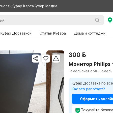
сность
Куфар Карта
Куфар Медиа
 Куфар Доставкой
Статьи Куфара
Дома и коттеджи
300 р.
Монитор Philips 
Гомельская обл., Гомель
Куфар Доставка по все
Как это работает?
Оформить онлайн 
Покупайте безопа