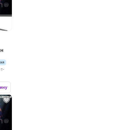
 H
тия
т-
зину