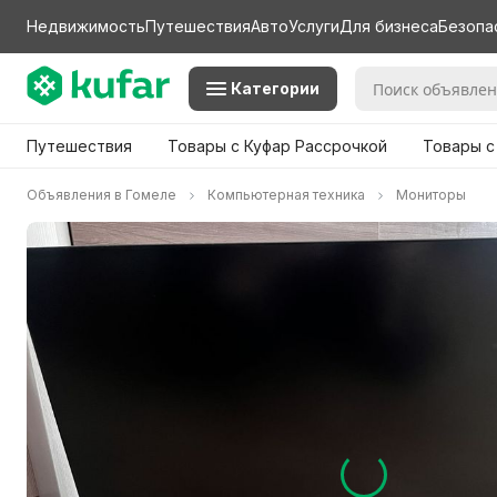
Недвижимость
Путешествия
Авто
Услуги
Для бизнеса
Безопа
Категории
Путешествия
Товары с Куфар Рассрочкой
Товары с
Объявления в Гомеле
Компьютерная техника
Мониторы