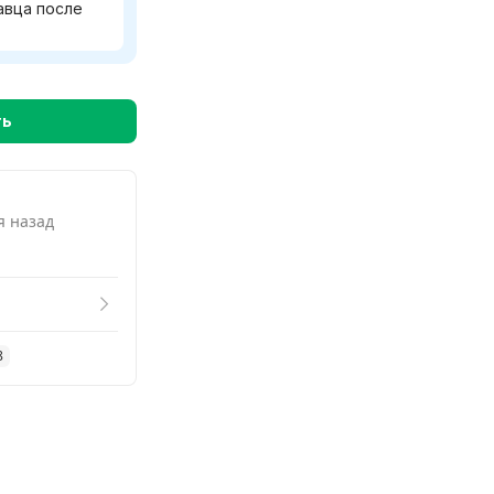
авца после
ть
я назад
8