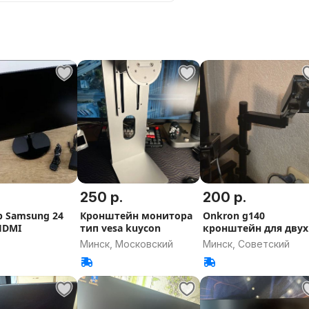
250 р.
200 р.
 Samsung 24
Кронштейн монитора
Onkron g140
HDMI
тип vesa kuycon
кронштейн для двух
мониторов
Минск, Московский
Минск, Советский