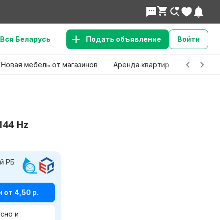
Вся Беларусь
Подать объявление
Войти
Новая мебель от магазинов
Аренда квартир
Детские 
144 Hz
й РБ
от 4,50 р.
сно и