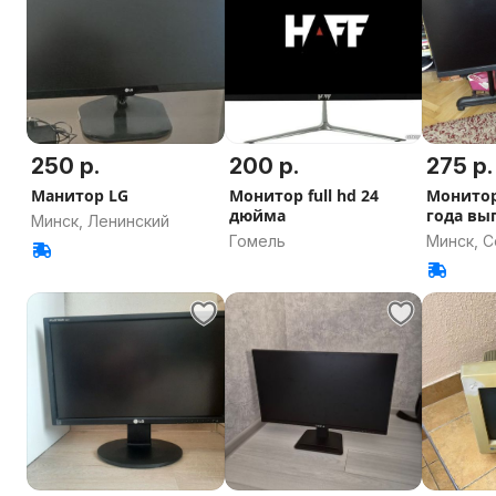
250 р.
200 р.
275 р.
Манитор LG
Монитор full hd 24
Монитор 
дюйма
года вы
Минск, Ленинский
года б.у.
Гомель
Минск, 