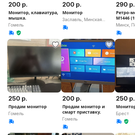
200 р.
200 р.
290 р.
Монитор, клавиатура,
Монитор
Ретро-м
мышка.
M1446 (1
Заславль, Минская
Гомель
Минск, 
область
250 р.
200 р.
250 р.
Продам монитор
Продам монитор и
Монитор
смарт приставку.
Гомель
Брест
Гомель