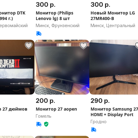
300 р.
300 р.
онитор DTK
Монитор (Philips
Новый Монитор LG
994 г.)
Lenovo lg) 8 шт
27MR400-B
Первомайский
Минск, Фрунзенский
Минск, Центральный
200 р.
290 р.
 27 дюймов
Монитор 27 aopen
Монитор Samsung 27
HDMI + Display Port
Гомель
Гродно