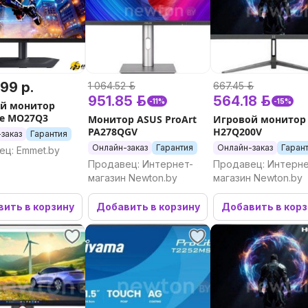
.99 р.
1 064.52 р.
667.45 р.
951.85 р.
564.18 р.
-11%
-15%
й монитор
te MO27Q3
Монитор ASUS ProArt
Игровой монитор
PA278QGV
H27Q200V
заказ
Гарантия
Онлайн-заказ
Гарантия
Онлайн-заказ
Гаран
ец: Emmet.by
Продавец: Интернет-
Продавец: Интерне
магазин Newton.by
магазин Newton.by
ить в корзину
Добавить в корзину
Добавить в кор