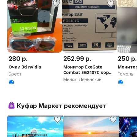
280 р.
252.99 р.
250 р.
Очки 3d nvidia
Монитор ExeGate
Монитор
Combat EG2407C кор
Брест
Гомель
бп
Минск, Ленинский
Куфар Маркет рекомендует