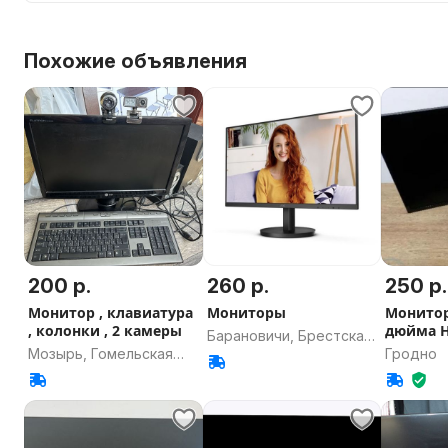
Похожие объявления
200 р.
260 р.
250 р.
Монитор , клавиатура
Мониторы
Монитор
, колонки , 2 камеры
дюйма 
Барановичи, Брестская
Мозырь, Гомельская
Гродно
область
область