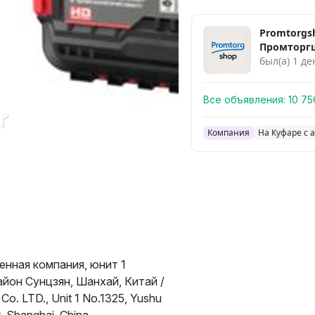
Promtorgs
Промторг
был(а) 1 де
Все объявления:
10 75
Компания
На Куфаре с а
нная компания, юнит 1
айон Сунцзян, Шанхай, Китай /
 Co. LTD., Unit 1 No.1325, Yushu