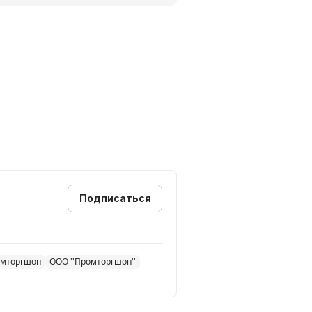
Подписаться
омторгшоп
ООО ''Промторгшоп''