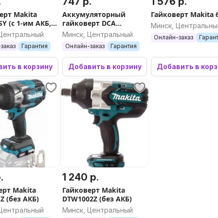
.
747 р.
1 576 р.
ерт Makita
Аккумуляторный
Гайковерт Makita 
Y (с 1-им АКБ,
гайковерт DCA
Минск, Центральны
ADPB520 Type FK
 Центральный
Минск, Центральный
Онлайн-заказ
Гаран
заказ
Гарантия
Онлайн-заказ
Гарантия
ить в корзину
Добавить в корзину
Добавить в кор
.
1 240 р.
ерт Makita
Гайковерт Makita
Z (без АКБ)
DTW1002Z (без АКБ)
 Центральный
Минск, Центральный