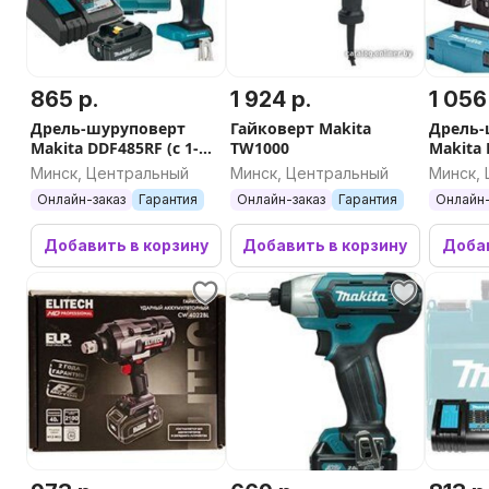
865 р.
1 924 р.
1 056
Дрель-шуруповерт
Гайковерт Makita
Дрель-
Makita DDF485RF (с 1-м
TW1000
Makita 
АКБ, кейс)
мя АКБ,
Минск, Центральный
Минск, Центральный
Минск,
Онлайн-заказ
Гарантия
Онлайн-заказ
Гарантия
Онлайн-
Добавить в корзину
Добавить в корзину
Добав