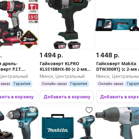
.
1 494 р.
1 448 р.
я дрель-
Гайковерт KLPRO
Гайковерт Makita
ерт P.I.T.
KLSS18BHX-80 (с 2-мя
DTW300RTJ (с 2-мя 
13C/2 (с 2-мя
АКБ, кейс)
 Центральный
Минск, Центральный
Минск, Центральны
йс)
заказ
Гарантия
Онлайн-заказ
Гарантия
Онлайн-заказ
Гаран
ить в корзину
Добавить в корзину
Добавить в кор