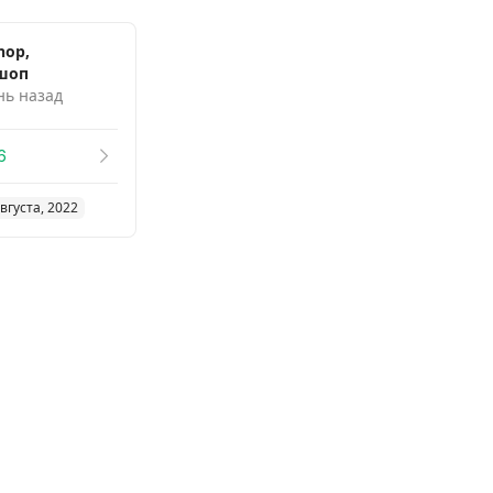
hop,
шоп
нь назад
6
вгуста, 2022