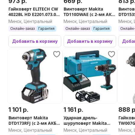
973 р.
669 р.
813 р
Гайковерт ELITECH CW
Винтоверт Makita
Винтов
4022BL HD E2201.073.00
TD110DWAE (с 2-мя АКБ,
DTD153S
(без АКБ)
кейс)
кейс)
Минск, Центральный
Минск, Центральный
Минск,
Онлайн-заказ
Гарантия
Онлайн-заказ
Гарантия
Онлайн-
Добавить в корзину
Добавить в корзину
Добав
1 101 р.
1 161 р.
888 р
Винтоверт Makita
Ударная дрель-
Гайков
DTD173RFJ (с 2-мя АКБ,
шуруповерт Makita
TW007G
кейс)
DHP482RFJ (с 2-мя АКБ,
Минск, Центральный
Минск, Центральный
Минск,
кейс)