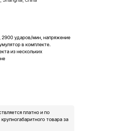
t, Shanghai, China
н, 2900 ударов/мин, напряжение
кумулятор в комплекте.
екта из нескольких
ине
твляется платно и по
крупногабаритного товара за