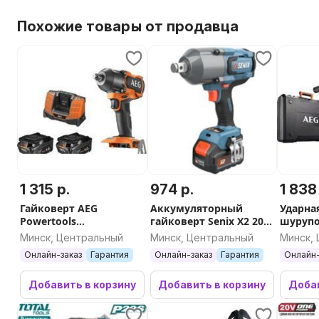
Похожие товары от продавца
1 315 р.
974 р.
1 838
Гайковерт AEG
Аккумуляторный
Ударна
Powertools
гайковерт Senix X2 20В
шурупо
BSS18MTF12BL-402C
/ PDWX2-M4-EU-0 (без
Powerto
Минск, Центральный
Минск, Центральный
Минск,
4935479664 (с 2-мя АКБ,
АКБ и ЗУ)
602K 49
Онлайн-заказ
Гарантия
Онлайн-заказ
Гарантия
Онлайн-
кейс)
АКБ, ке
Добавить в корзину
Добавить в корзину
Добав