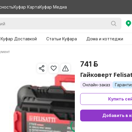
сность
Куфар Карта
Куфар Медиа
 Куфар Доставкой
Статьи Куфара
Дома и коттеджи
умент
741 р.
Гайковерт Felisat
Онлайн-заказ
Гаранти
Купить се
Добавить в к