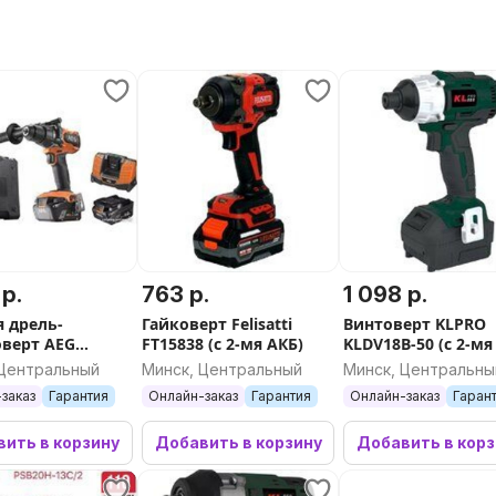
 р.
763 р.
1 098 р.
я дрель-
Гайковерт Felisatti
Винтоверт KLPRO
верт AEG
FT15838 (с 2-мя АКБ)
KLDV18B-50 (с 2-мя
ols BSB 18BL2-
кейс)
 Центральный
Минск, Центральный
Минск, Центральны
35481043 (с 2-мя
заказ
Гарантия
Онлайн-заказ
Гарантия
Онлайн-заказ
Гаран
йс)
ить в корзину
Добавить в корзину
Добавить в кор