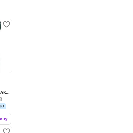
 АКБ,
й
тия
зину