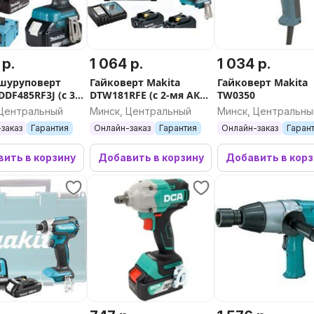
 р.
1 064 р.
1 034 р.
шуруповерт
Гайковерт Makita
Гайковерт Makita
DDF485RF3J (с 3-
DTW181RFE (с 2-мя АКБ,
TW0350
 кейс)
кейс)
 Центральный
Минск, Центральный
Минск, Центральны
заказ
Гарантия
Онлайн-заказ
Гарантия
Онлайн-заказ
Гаран
ить в корзину
Добавить в корзину
Добавить в кор