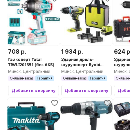
708 р.
1 934 р.
624 р
Гайковерт Total
Ударная дрель-
Ударна
TIWLI201351 (без АКБ)
шуруповерт Ryobi
шурупов
R18PDBL-220S
PSB20H-
Минск, Центральный
Минск, Центральный
Минск,
5133003436 (с 2-мя АКБ,
АКБ, ке
Онлайн-заказ
Гарантия
Онлайн-заказ
Гарантия
Онлайн-
сумка)
Добавить в корзину
Добавить в корзину
Добав