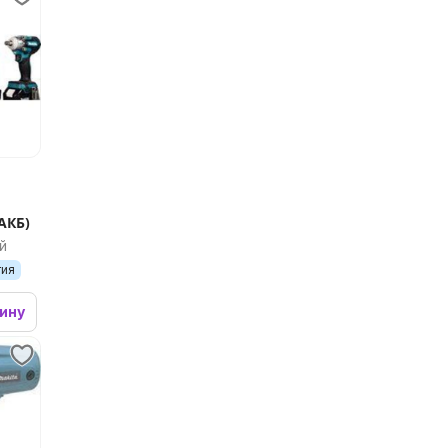
АКБ)
й
тия
зину