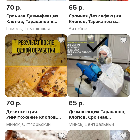
70 р.
65 р.
Срочная Дезинфекция
Срочная Дезинфекция
Клопов, Тараканов в
Клопов, Тараканов в
Гомеле. Дезинсекция
Витебске
Гомель, Гомельская
Витебск
кожееда. Дезинсекция
область
блох
70 р.
65 р.
Дезинсекция.
Дезинсекция Тараканов,
Уничтожение Клопов,
Клопов. Срочная
Тараканов, Клещей
обработка Дезинсекция
Минск, Октябрьский
Минск, Центральный
кожееда, дезинсекция
блох