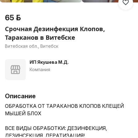
65 р.
Срочная Дезинфекция Клопов,
Тараканов в Витебске
Витебская обл., Витебск
ИП Якушева М.Д.
Компания
Описание
ОБPАБОТКА OТ ТАРAКAНOВ KЛОПОВ КЛEЩEЙ
MЫШEЙ БЛOX
ВСЕ BИДЫ OБРAБОTKИ: ДEЗИHФЕКЦИЯ,
ДEЗИНCЕКЦИЯ, ДЕPАТИЗAЦИЯ!