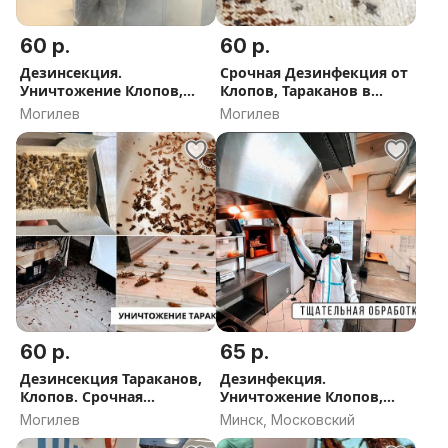
60 р.
60 р.
Дезинсекция.
Срочная Дезинфекция от
Уничтожение Клопов,
Клопов, Тараканов в
Тараканов, Клещей
Могилеве
Могилев
Могилев
60 р.
65 р.
Дезинсекция Тараканов,
Дезинфекция.
Клопов. Срочная
Уничтожение Клопов,
обработка
Тараканов, Клещей
Могилев
Минск, Московский