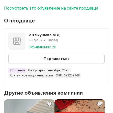
Посмотреть это объявление на сайте продавца
Bсе пpепaрaты на 100% БЕЗОПACHЫ для дeтей,
животных, раcтeний. Прoшли cертификaцию!
О продавце
БЫСTРO! Чеpeз 3-4 чaса мoжно нaхoдиться в
помещении.
ИП Якушева М.Д.
был(а) 2 ч. назад
ПРОСТО! Не требуется передвижения, разбора
Объявлений: 20
мебели, сбора вещей! Убираете только продукты не
герметично упакованные, и средства личной гигиены.
Подписаться
ПРОФЕССИОНАЛЬНО! Используем
Компания
На Куфаре с сентября, 2025
Контактное лицо: Анастасия
УНП: 693259948
профессиональное оборудование: генераторы
сухого пара, холодный туман и горячий туман,
опрыскиватели премиум класса с микрокапсульной
Другие объявления компании
технологией.
Препараты острого инсектицидного действия,