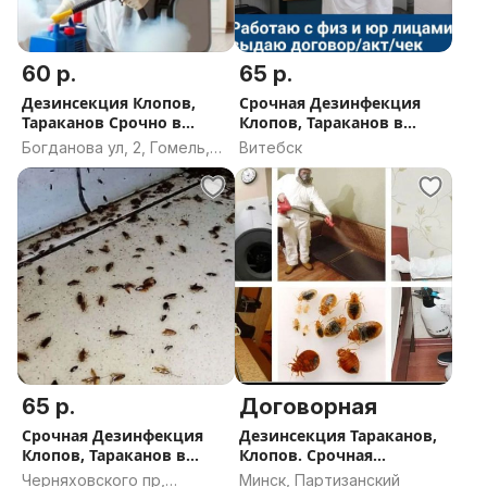
60 р.
65 р.
Дезинсекция Клопов,
Срочная Дезинфекция
Тараканов Срочно в
Клопов, Тараканов в
Гомеле
Витебске
Богданова ул, 2, Гомель,
Витебск
Гомельская область
65 р.
Договорная
Срочная Дезинфекция
Дезинсекция Тараканов,
Клопов, Тараканов в
Клопов. Срочная
Гомеле. Дезинсекция
обработка
Черняховского пр,
Минск, Партизанский