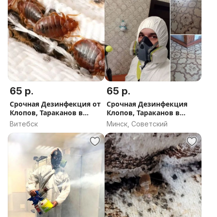
65 р.
65 р.
Срочная Дезинфекция от
Срочная Дезинфекция
Клопов, Тараканов в
Клопов, Тараканов в
Витебске
Могилеве
Витебск
Минск, Советский