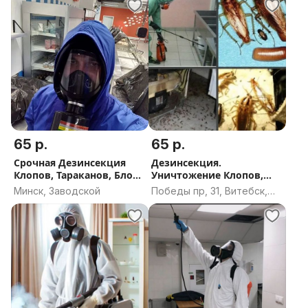
65 р.
65 р.
Срочная Дезинсекция
Дезинсекция.
Клопов, Тараканов, Блох
Уничтожение Клопов,
в Минске и Минском
Тараканов, Клещей
Минск, Заводской
Победы пр, 31, Витебск,
районе
Витебская область