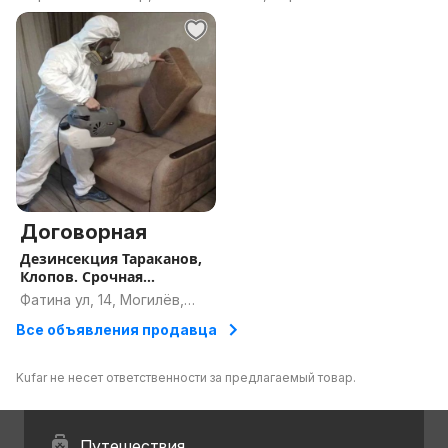
Кожееда.
Витебск, Витебская
область
Договорная
Дезинсекция Тараканов,
Клопов. Срочная
обработка
Фатина ул, 14, Могилёв,
Могилёвская область
Все объявления продавца
Kufar не несет ответственности за предлагаемый товар.
Путешествия