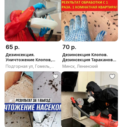
результат с 1 обработки!
ПОЛУЧЕНИЕ БЫСТРОГО РЕЗУЛЬТАТА
ПРОИЗВОДИТСЯ СПОСОБОМ ИСПОЛЬЗОВАНИЯ
МИКСА ПРЕПАРАТОВ (НЕСКОЛЬКО ВИДОВ СРАЗУ)
ВОЗМОЖНА ОБРАБОТКА ПРЕПАРАТАМИ БЕЗ
ЗАПАХА
65 р.
70 р.
ЗВОНИТЕ, КОНСУЛЬТИРУЙТЕСЬ, НЕ
СТЕСНЯЙТЕСЬ!
Дезинсекция.
Дезинсекция Клопов.
Уничтожение Клопов,
Дезинсекция Тараканов.
Тараканов, Клещей
Дезинсекция блох.
Подгорная ул, Гомель,
Минск, Ленинский
Уничтожение Клопов,
Гомельская область
Тараканов, Клещей