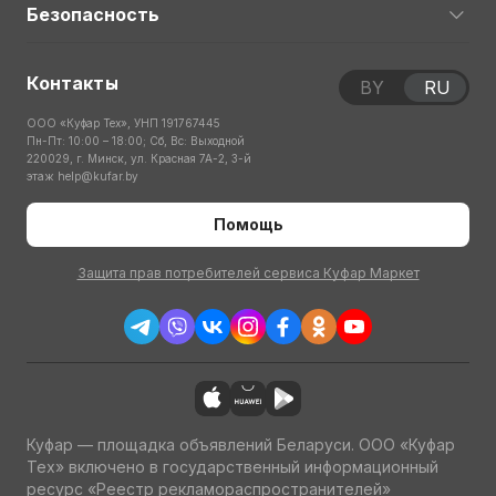
Безопасность
Контакты
BY
RU
ООО «Куфар Тех», УНП 191767445
Пн-Пт: 10:00 – 18:00; Сб, Вс: Выходной
220029, г. Минск, ул. Красная 7А-2, 3-й
этаж
help@kufar.by
Помощь
Защита прав потребителей сервиса Куфар Маркет
Куфар — площадка объявлений Беларуси. ООО «Куфар
Тех» включено в государственный информационный
ресурс «Реестр рекламораспространителей»