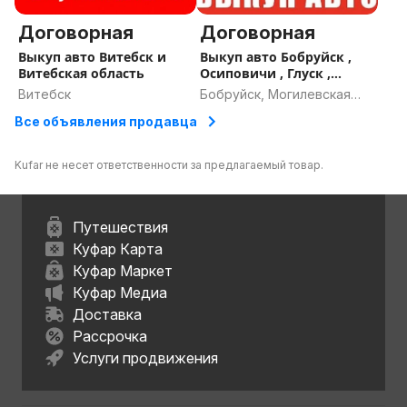
Договорная
Договорная
Выкуп авто Витебск и
Выкуп авто Бобруйск ,
Витебская область
Осиповичи , Глуск ,
Кличев , Рогачев
Витебск
Бобруйск, Могилевская
область
Все объявления продавца
Kufar не несет ответственности за предлагаемый товар.
Путешествия
Куфар Карта
Куфар Маркет
Куфар Медиа
Доставка
Рассрочка
Услуги продвижения