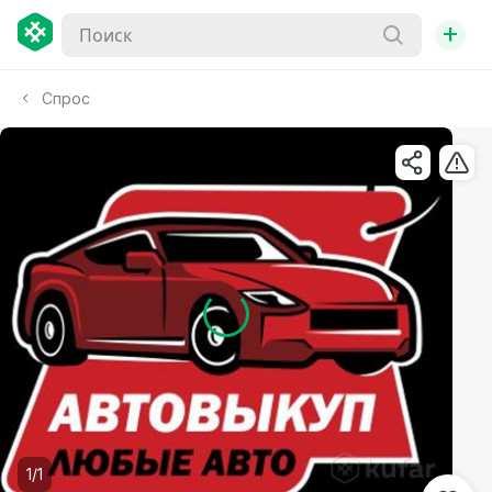
+
Спрос
1/1