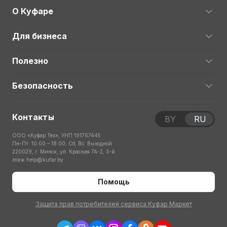
О Куфаре
Для бизнеса
Полезно
Безопасность
Контакты
BY
RU
ООО «Куфар Тех», УНП 191767445
Пн-Пт: 10:00 – 18:00; Сб, Вс: Выходной
220029, г. Минск, ул. Красная 7А-2, 3-й
этаж
help@kufar.by
Помощь
Защита прав потребителей сервиса Куфар Маркет