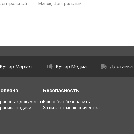
ером из Минска
Беловежской пуще с
 Центральный
Минск, Центральный
трансфером из Минска
Куфар Маркет
Куфар Медиа
Доставка
Полезно
Безопасность
равовые документы
Как себя обезопасить
равила подачи
Защита от мошенничества