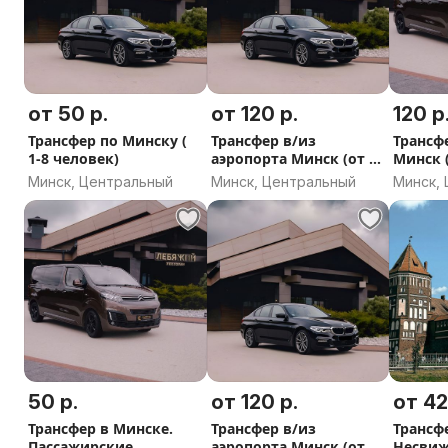
Octavia). Тишина в салоне и плавный ход.
Для 5-8 человек: Минивэны (Volkswagen Caddy, Citroën
Verso). Места хватит всем и всему багажу.
от 50 р.
от 120 р.
120 р
В салоне: Кондиционер, Wi-Fi, бутилированная вода.
Трансфер по Минску (
Трансфер в/из
Трансф
запросу.
1-8 человек)
аэропорта Минск (от 1
Минск (
до 8 человек)
Минск, Центральный
Минск, Центральный
Минск,
2. Водители-профессионалы для дальних дорог
За рулём — опытные водители, которые:
Отлично знают дороги Беларуси и логистику между г
Соблюдают ПДД и скоростной режим для вашей безо
Аккуратны, вежливы и пунктуальны. Могут стать хор
обеспечить тишину, если вам нужно отдохнуть.
50 р.
от 120 р.
от 42
Трансфер в Минске.
Трансфер в/из
Трансф
3. Чёткая организация и фиксированная цена
Пассажирские
аэропорта Минск (от 1
Несвиж