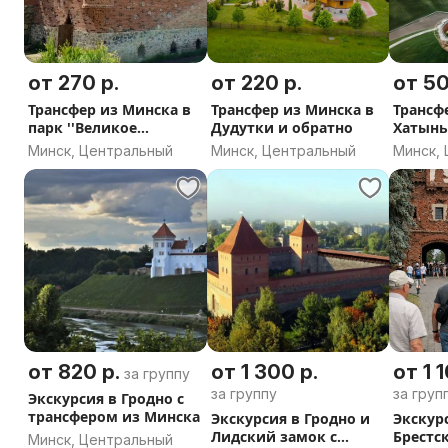
от 270 р.
от 220 р.
от 50
Трансфер из Минска в
Трансфер из Минска в
Трансф
парк ''Великое
Дудутки и обратно
Хатынь
княжество Сула'' и
и обра
Минск, Центральный
Минск, Центральный
Минск,
обратно
от 820 р.
от 1 300 р.
от 1 
за группу
за группу
за груп
Экскурсия в Гродно с
трансфером из Минска
Экскурсия в Гродно и
Экскурс
Лидский замок с
Брестск
Минск, Центральный