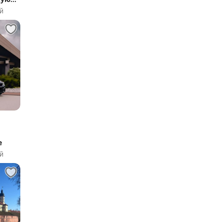
й
е
й