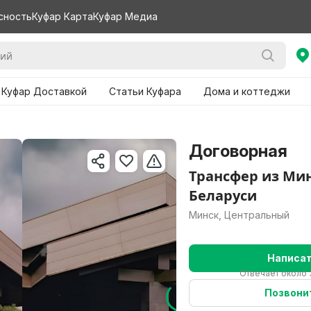
сность
Куфар Карта
Куфар Медиа
 Куфар Доставкой
Статьи Куфара
Дома и коттеджи
Договорная
Трансфер из Мин
Беларуси
Минск, Центральный
Написа
Отвечает около 
Позвони