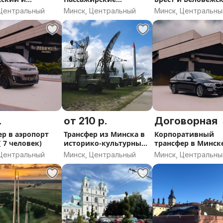
ий замки
перевозки
пущу и обратно
 Центральный
Минск, Центральный
Минск, Центральны
 Никаких скрытых надбавок за
 выезда и подачи машины.
и трансфер туда-обратно с
ыху или важной встрече без
.
от 210 р.
Договорная
ер в аэропорт
Трансфер из Минска в
Корпоративный
 7 человек)
историко-культурный
трансфер в Минск
комплекс ''Линия
 Центральный
Минск, Центральный
Минск, Центральны
Сталина'' и обратно