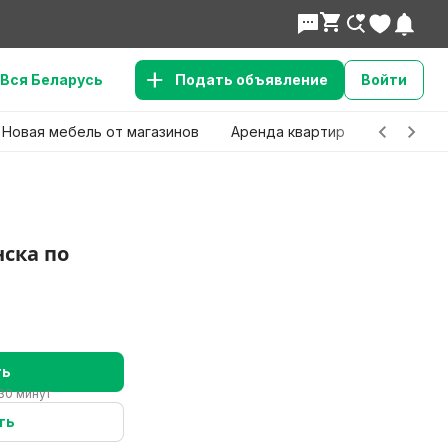
Вся Беларусь
Подать объявление
Войти
Новая мебель от магазинов
Аренда квартир
Детские 
ска по
ть
30 минут
ть