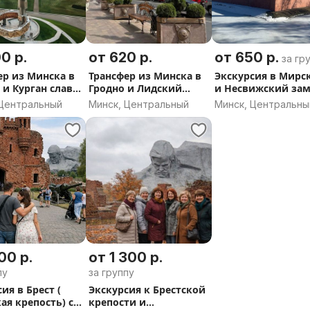
0 р.
от 620 р.
от 650 р.
за гр
ер из Минска в
Трансфер из Минска в
Экскурсия в Мирс
 и Курган славы
Гродно и Лидский
и Несвижский зам
тно
замок и обратно
трансфером из Ми
 Центральный
Минск, Центральный
Минск, Центральны
100 р.
от 1 300 р.
пу
за группу
ия в Брест (
Экскурсия к Брестской
ая крепость) с
крепости и