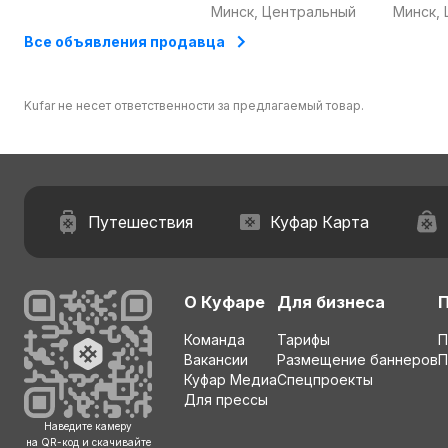
трансфером из Минска
трансф
Минск, Центральный
Минск,
Все объявления продавца
Kufar не несет ответственности за предлагаемый товар.
Путешествия
Куфар Карта
О Куфаре
Для бизнеса
Команда
Тарифы
П
Вакансии
Размещение баннеров
П
Куфар Медиа
Спецпроекты
Для прессы
Наведите камеру
на QR-код и скачивайте