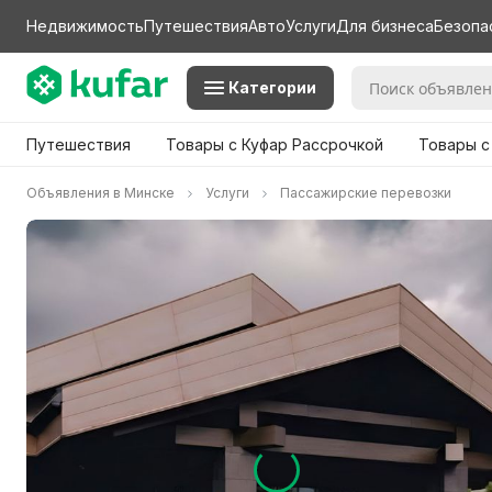
Недвижимость
Путешествия
Авто
Услуги
Для бизнеса
Безопа
Категории
Путешествия
Товары с Куфар Рассрочкой
Товары с
Объявления в Минске
Услуги
Пассажирские перевозки