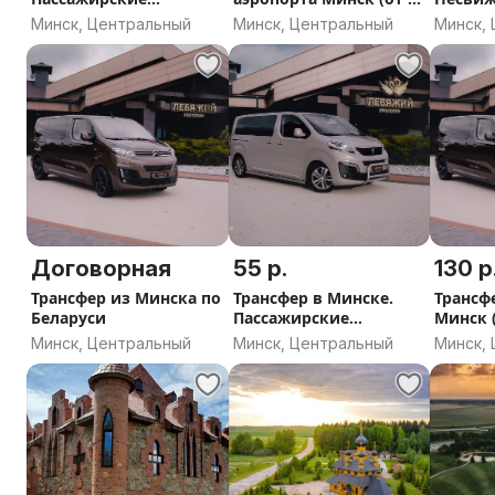
перевозки
до 8 человек)
Мирск
Минск, Центральный
Минск, Центральный
Минск,
Стоимость рассчитывается и фиксируется при заказе.
выезд за МКАД или пробки.
Мы заранее согласуем с вами точный маршрут, время
Вы можете заказать как поездку в одну сторону, так 
ожиданием.
Закажите трансфер — и наслаждайтесь дорогой к отд
Договорная
55 р.
130 р
лишних хлопот!
Трансфер из Минска по
Трансфер в Минске.
Трансф
Беларуси
Пассажирские
Минск (
перевозки
Минск, Центральный
Минск, Центральный
Минск,