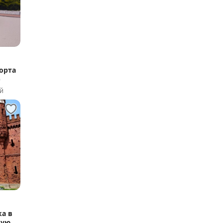
орта
)
й
ка в
кую