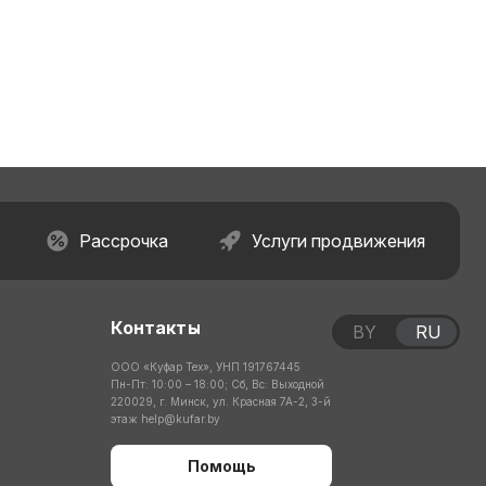
Рассрочка
Услуги продвижения
Контакты
BY
RU
ООО «Куфар Тех», УНП 191767445
Пн-Пт: 10:00 – 18:00; Сб, Вс: Выходной
220029, г. Минск, ул. Красная 7А-2, 3-й
этаж
help@kufar.by
Помощь