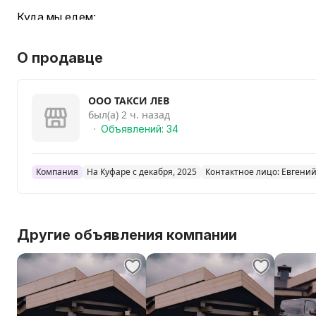
Куда мы едем:
В санатории и оздоровительные центры: Солнечный, Б
О продавце
Ружанский и другие.
ООО ТАКСИ ЛЕВ
В агроусадьбы и загородные отели: По всей Минской 
был(а) 2 ч. назад
Объявлений: 34
В другие города Беларуси: Брест, Гродно, Витебск, Г
двери отеля.
Компания
На Куфаре с декабря, 2025
Контактное лицо: Евгени
На природу и рыбалку: К озёрам, в лесные массивы, н
Наши ключевые преимущества:
Другие объявления компании
1. Комфорт на любом расстоянии
Наши автомобили созданы для длинных маршрутов:
Для 1-4 человек: Просторные седаны (Geely Emgrand 7