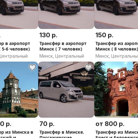
 SpaceTourer, Toyota ProAce
.
130 р.
150 р.
 Бесплатные детские кресла по
ер в аэропорт
Трансфер в аэропорт
Трансфер из аэроп
 5-6 человек)
Минск ( 7 человек)
Минск ( 8 человек
 Центральный
Минск, Центральный
Минск, Центральны
ородами.
пасности.
ошими собеседниками в пути или
0 р.
70 р.
от 800 р.
ер из Минска в
Трансфер в Минске.
Трансфер из Минс
ский и
Пассажирские
Брест и Беловежс