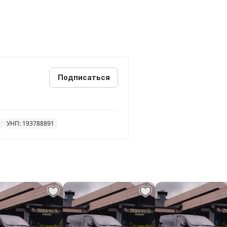
еларусь, Боровое, Криница,
и соседним областям.
Подписаться
омель, Могилёв. Доставим до
й
УНП: 193788891
а базы отдыха.
, Volkswagen Passat, Škoda