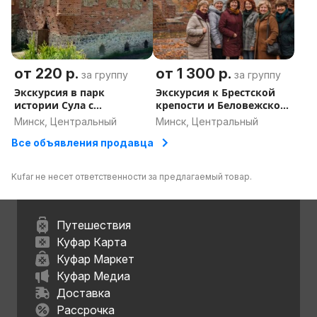
от 220 р.
от 1 300 р.
за группу
за группу
Экскурсия в парк
Экскурсия к Брестской
истории Сула с
крепости и Беловежской
трансфером из Минска
пуще с трансфером из
Минск, Центральный
Минск, Центральный
Минска
Все объявления продавца
Kufar не несет ответственности за предлагаемый товар.
Путешествия
Куфар Карта
Куфар Маркет
Куфар Медиа
Доставка
Рассрочка