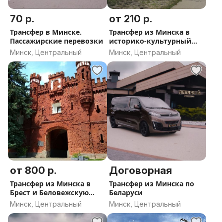
70 р.
от 210 р.
Трансфер в Минске.
Трансфер из Минска в
Пассажирские перевозки
историко-культурный
комплекс ''Линия
Минск, Центральный
Минск, Центральный
Сталина'' и обратно
от 800 р.
Договорная
Трансфер из Минска в
Трансфер из Минска по
Брест и Беловежскую
Беларуси
пущу и обратно
Минск, Центральный
Минск, Центральный