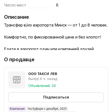
Число мест
8
Описание
Трансфер в/из аэропорта Минск — от 1 до 8 человек.
Комфортно, по фиксированной цене и без хлопот!
Едете в аэропорт один или компанией друзей,
семьёй или коллегами? Забудьте о заказе нескольких
О продавце
такси и долгих ожиданиях. Наш сервис предлагает
идеальное решение — вы арендуете целый
автомобиль для себя или вашей группы, а мы
ООО ТАКСИ ЛЕВ
был(а) 6 ч. назад
обеспечиваем надёжность и комфорт.
Объявлений: 34
Мы понимаем, что поездки бывают разными.
Поэтому предлагаем разные автомобили. которые
Подписаться
подбираем исходя из количества пассажиров и
объема багажа.
Компания
На Куфаре с декабря, 2025