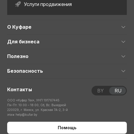
Услуги продвижения
О Куфаре
Для бизнеса
Полезно
Безопасность
Контакты
BY
RU
ООО «Куфар Тех», УНП 191767445
Пн-Пт: 10:00 – 18:00; Сб, Вс: Выходной
220029, г. Минск, ул. Красная 7А-2, 3-й
этаж
help@kufar.by
Помощь