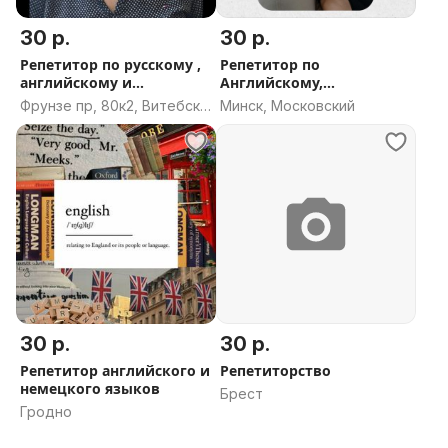
30 р.
30 р.
Репетитор по русскому ,
Репетитор по
английскому и
Английскому,
математике
Французскому,
Фрунзе пр, 80к2, Витебск,
Минск, Московский
Испанскому
Витебская область
30 р.
30 р.
Репетитор английского и
Репетиторство
немецкого языков
Брест
Гродно