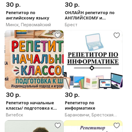
30 р.
30 р.
Репетитор по
ОНЛАЙН репетитор по
английскому языку
АНГЛИЙСКОМУ и
ФРАНЦУЗСКОМУ
Минск, Первомайский
Брест
30 р.
30 р.
Репетитор начальные
Репетитор по
классы/ подготовка к
информатике
школе
Витебск
Барановичи, Брестская
область