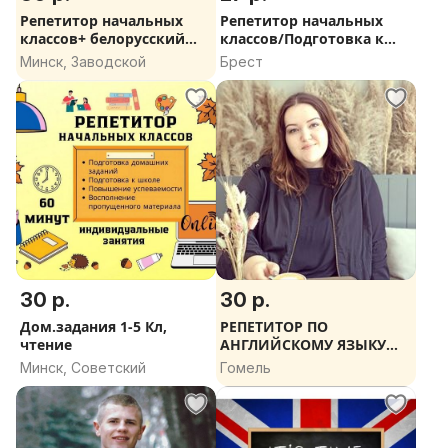
Репетитор начальных
Репетитор начальных
классов+ белорусский
классов/Подготовка к
язык
школе
Минск, Заводской
Брест
30 р.
30 р.
Дом.задания 1-5 Кл,
РЕПЕТИТОР ПО
чтение
АНГЛИЙСКОМУ ЯЗЫКУ
(НОВЫЙ УНИВЕРМАГ)
Минск, Советский
Гомель