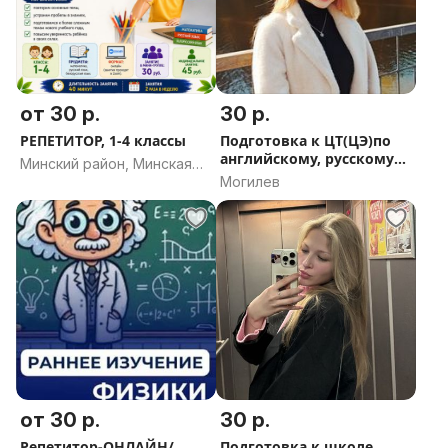
Онлайн формат.
Стоимость:
Пробное занятие (30–40 минут) — 10р
Стандартное занятие (60 минут) — 30р
от 30 р.
30 р.
РЕПЕТИТОР, 1-4 классы
Подготовка к ЦТ(ЦЭ)по
английскому, русскому
Напишите — отвечаю быстро.
Минский район, Минская
языкам
Могилев
область
от 30 р.
30 р.
Репетитор-ОНЛАЙН/
Подготовка к школе