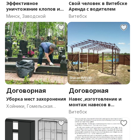
Эффективное
Свой человек в Витебске
уничтожение клопов и
Аренда с водителем
тараканов в Минске
Минск, Заводской
Витебск
Дезинсекция тараканов
клопов
Договорная
Договорная
Уборка мест захоронения
Навес ,изготовление и
монтаж навесов в
Хойники, Гомельская
Витебске.
Витебск
область