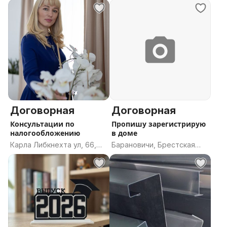
Хатежинский сельсовет,
Минский район, Минская
область
Договорная
Договорная
Консультации по
Пропишу зарегистрирую
налогообложению
в доме
Карла Либкнехта ул, 66,
Барановичи, Брестская
Минск
область