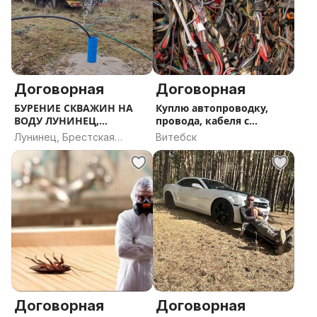
Договорная
Договорная
БУРЕНИЕ СКВАЖИН НА
Куплю автопроводку,
ВОДУ ЛУНИНЕЦ,
провода, кабеля с
ЛУНИНЕЦКИЙ РАЙОН
изоляцией Витебск
Лунинец, Брестская
Витебск
область
Договорная
Договорная