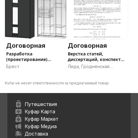
Договорная
Договорная
Разработка
Верстка статей,
(проектирование)
диссертаций, конспектов
мебели
в LaTex
Брест
Лида, Гродненская
область
Kufar не несет ответственности за предлагаемый товар.
Путешествия
Куфар Карта
Куфар Маркет
Куфар Медиа
Доставка