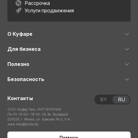
Рассрочка
Услуги продвижения
О Куфаре
Для бизнеса
Полезно
Безопасность
Контакты
BY
RU
ООО «Куфар Тех», УНП 191767445
Пн-Пт: 10:00 – 18:00; Сб, Вс: Выходной
220029, г. Минск, ул. Красная 7А-2, 3-й
этаж
help@kufar.by
Помощь