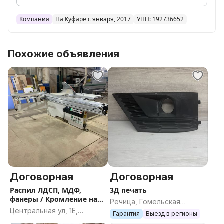
Компания
На Куфаре с января, 2017
УНП: 192736652
Похожие объявления
Договорная
Договорная
Распил ЛДСП, МДФ,
3Д печать
фанеры / Кромление на
Речица, Гомельская
Ostermann / Фрезеровка
Центральная ул, 1Е,
область
Гарантия
Выезд в регионы
на ЧПУ
деревня Васьковщина,