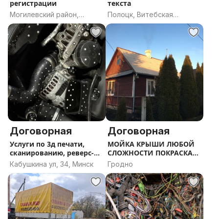
регистрации
текста
Могилевский район,
Полоцк, Витебская
Могилевская область
область
Договорная
Договорная
Услуги по 3д печати,
МОЙКА КРЫШИ ЛЮБОЙ
сканированию, реверс-
СЛОЖНОСТИ ПОКРАСКА
инжинирингу
КРОВЛИ
Кабушкина ул, 34, Минск
Гродно