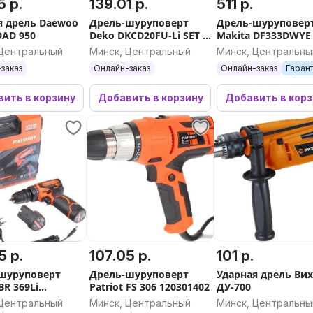
5 р.
139.01 р.
511 р.
я дрель Daewoo
Дрель-шуруповерт
Дрель-шуруповер
DAD 950
Deko DKCD20FU-Li SET 1
Makita DF333DWYE (
063-4176 (с 1-им АКБ)
мя АКБ, кейс)
 Центральный
Минск, Центральный
Минск, Центральны
заказ
Онлайн-заказ
Онлайн-заказ
Гаран
ить в корзину
Добавить в корзину
Добавить в кор
5 р.
107.05 р.
101 р.
шуруповерт
Дрель-шуруповерт
Ударная дрель Ви
 BR 369Li
Patriot FS 306 120301402
ДУ-700
69 (с 2-мя АКБ,
 Центральный
Минск, Центральный
Минск, Центральны