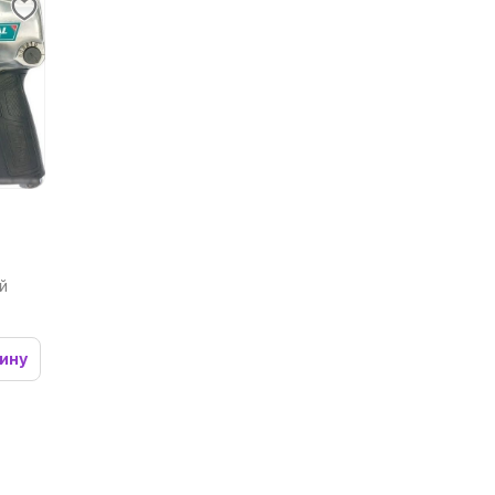
й
зину