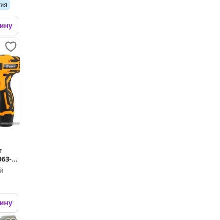
тия
зину
т
063-
й
зину