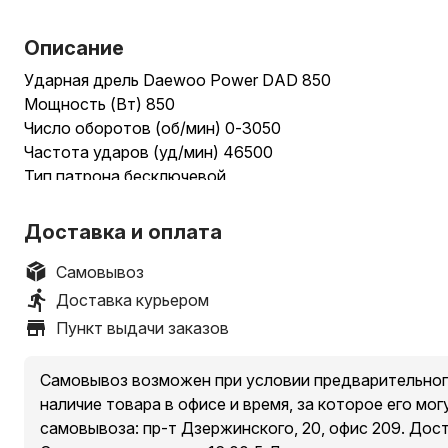
Описание
Ударная дрель Daewoo Power DAD 850
Мощность (Вт) 850
Число оборотов (об/мин) 0-3050
Частота ударов (уд/мин) 46500
Тип патрона бесключевой
Максимальный диаметр сверления в дереве (мм) 38
Максимальный диаметр сверления в бетоне (мм) 18
Доставка и оплата
Максимальный диаметр сверления в металле (мм) 14
Наличие реверса есть
Самовывоз
Регулировка оборотов есть
Доставка курьером
Длина провода (м) 2
Пункт выдачи заказов
Диаметр патрона (мм) 1.5-10
Габариты (Д*Ш*В) 300x80x260 мм
Самовывоз возможен при условии предварительног
Вес (кг) 2.1
наличие товара в офисе и время, за которое его мог
Комплектация-рукоятка
самовывоза: пр-т Дзержинского, 20, офис 209. Дос
-ограничитель глубины