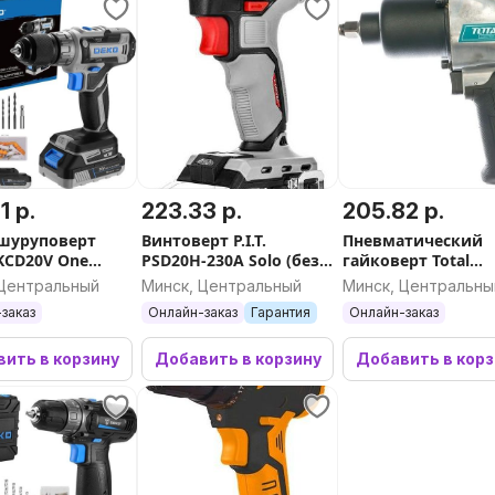
1 р.
223.33 р.
205.82 р.
шуруповерт
Винтоверт P.I.T.
Пневматический
KCD20V One
PSD20H-230A Solo (без
гайковерт Total
83-1038 (с 2-мя
АКБ)
TAT40122
 Центральный
Минск, Центральный
Минск, Центральны
йс)
заказ
Онлайн-заказ
Гарантия
Онлайн-заказ
ить в корзину
Добавить в корзину
Добавить в кор