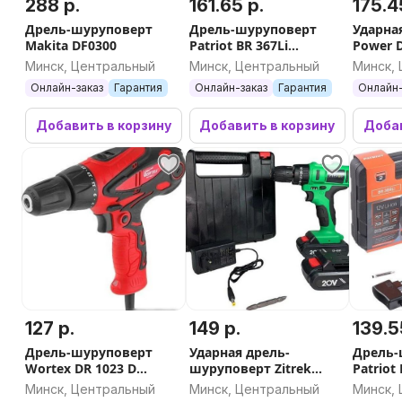
288 р.
161.65 р.
175.4
Дрель-шуруповерт
Дрель-шуруповерт
Ударна
Makita DF0300
Patriot BR 367Li
Power 
180201367 (с 2-мя АКБ,
Минск, Центральный
Минск, Центральный
Минск,
кейс)
Онлайн-заказ
Гарантия
Онлайн-заказ
Гарантия
Онлайн-
Добавить в корзину
Добавить в корзину
Добав
127 р.
149 р.
139.5
Дрель-шуруповерт
Ударная дрель-
Дрель-
Wortex DR 1023 D
шуруповерт Zitrek
Patriot
DR1023D0029
Crusher 21-Li 063-4055 (с
1802013
Минск, Центральный
Минск, Центральный
Минск,
2-мя АКБ, кейс)
кейс)