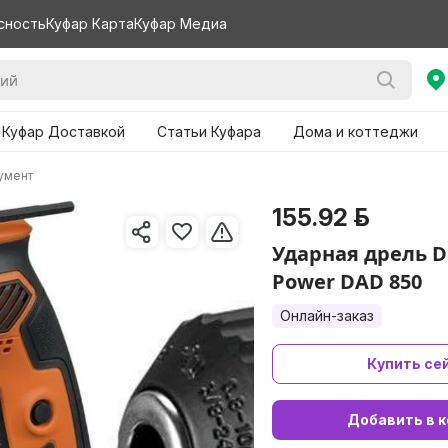
сность
Куфар Карта
Куфар Медиа
 Куфар Доставкой
Статьи Куфара
Дома и коттеджи
умент
155.92 р.
Ударная дрель 
Power DAD 850
Онлайн-заказ
Купить се
Добавить в к