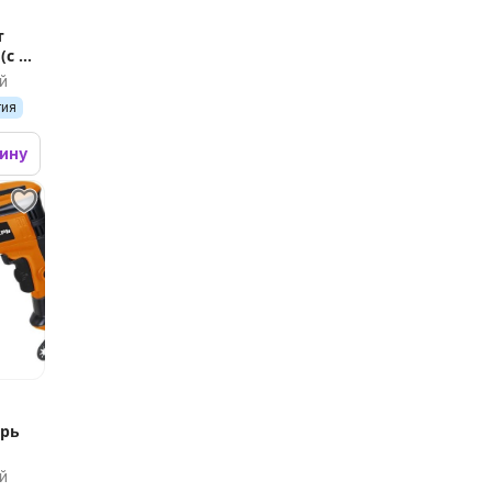
т
с 2-
й
тия
зину
хрь
й