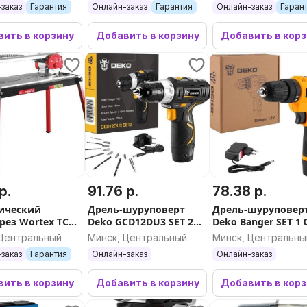
заказ
Гарантия
Онлайн-заказ
Гарантия
Онлайн-заказ
Гаран
ить в корзину
Добавить в корзину
Добавить в кор
р.
91.76 р.
78.38 р.
ический
Дрель-шуруповерт
Дрель-шуруповер
рез Wortex TC
Deko GCD12DU3 SET 2
Deko Banger SET 1 
 CM
063-4146 (с 1-им АКБ,
4129 (с 1-им АКБ)
 Центральный
Минск, Центральный
Минск, Центральны
набор оснастки)
заказ
Гарантия
Онлайн-заказ
Онлайн-заказ
ить в корзину
Добавить в корзину
Добавить в кор