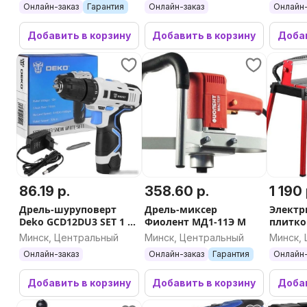
Онлайн-заказ
Гарантия
Онлайн-заказ
Онлайн-
Добавить в корзину
Добавить в корзину
Добав
86.19 р.
358.60 р.
1 190 
Дрель-шуруповерт
Дрель-миксер
Электр
Deko GCD12DU3 SET 1 (с
Фиолент МД1-11Э М
плитко
1-им АКБ)
2090-1
Минск, Центральный
Минск, Центральный
Минск,
Онлайн-заказ
Онлайн-заказ
Гарантия
Онлайн-
Добавить в корзину
Добавить в корзину
Добав