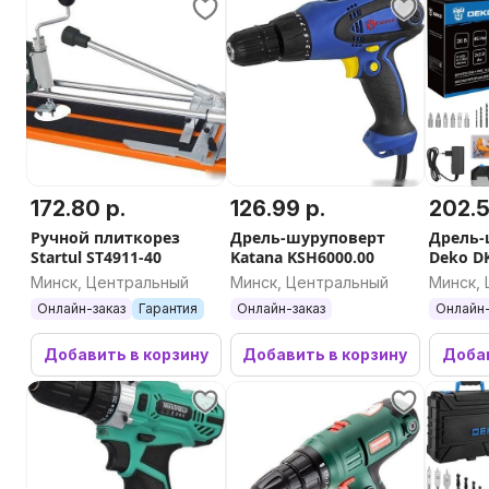
172.80 р.
126.99 р.
202.5
Ручной плиткорез
Дрель-шуруповерт
Дрель-
Startul ST4911-40
Katana KSH6000.00
Deko D
Set63 0
Минск, Центральный
Минск, Центральный
Минск,
АКБ, ке
Онлайн-заказ
Гарантия
Онлайн-заказ
Онлайн-
Добавить в корзину
Добавить в корзину
Добав