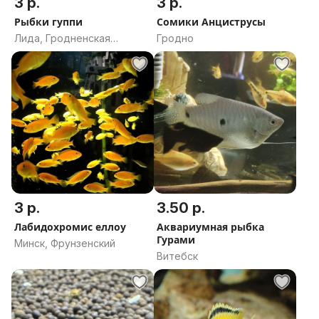
3 р.
3 р.
Рыбки гуппи
Сомики Анциструсы
Лида, Гродненская
Гродно
область
3 р.
3.50 р.
Лабидохромис еллоу
Аквариумная рыбка
Гурами
Минск, Фрунзенский
Витебск