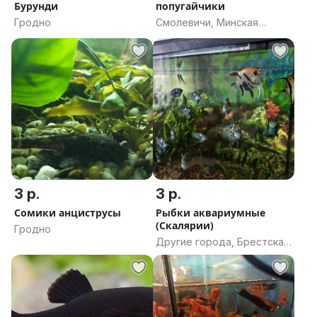
Бурунди
попугайчики
Гродно
Смолевичи, Минская
область
3 р.
3 р.
Сомики анциструсы
Рыбки аквариумные
(Скалярии)
Гродно
Другие города, Брестская
область