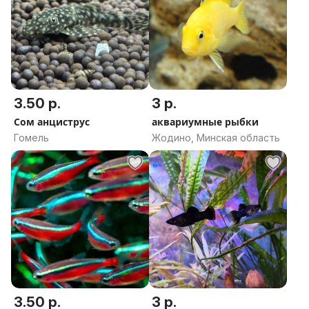
3.50 р.
3 р.
Сом анциструс
аквариумные рыбки
Гомель
Жодино, Минская область
3.50 р.
3 р.