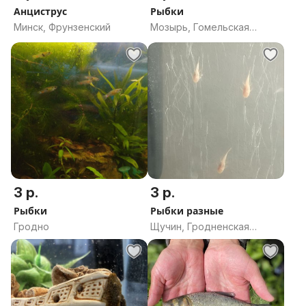
Анциструс
Рыбки
Минск, Фрунзенский
Мозырь, Гомельская
область
3 р.
3 р.
Рыбки
Рыбки разные
Гродно
Щучин, Гродненская
область