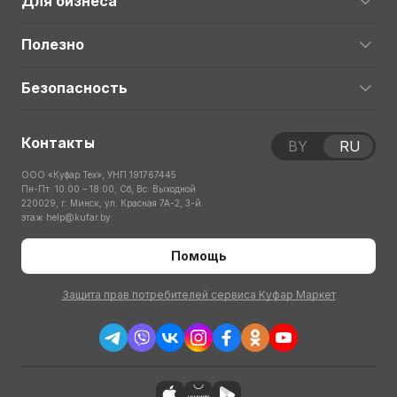
Для бизнеса
Полезно
Безопасность
Контакты
BY
RU
ООО «Куфар Тех», УНП 191767445
Пн-Пт: 10:00 – 18:00; Сб, Вс: Выходной
220029, г. Минск, ул. Красная 7А-2, 3-й
этаж
help@kufar.by
Помощь
Защита прав потребителей сервиса Куфар Маркет