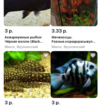
3 р.
3.33 р.
Аквариумные рыбки
Меченосцы.
Чёрная молли (Black
Разные.коридорасывулев
Molly)
ые крапчатые.
Минск, Фрунзенский
Минск, Фрунзенский
3 р.
3 р.