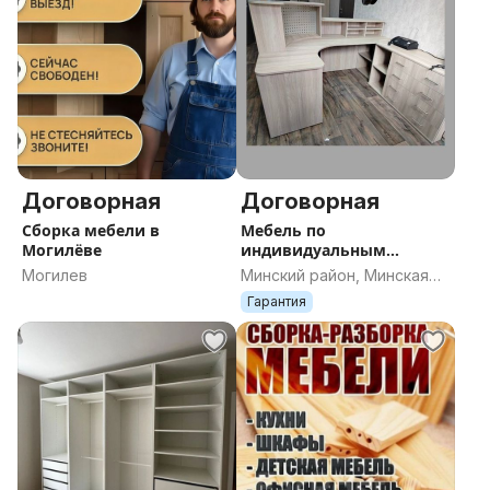
Договорная
Договорная
Сборка мебели в
Мебель по
Могилёве
индивидуальным
размерам любой
Могилев
Минский район, Минская
сложности
область
Гарантия