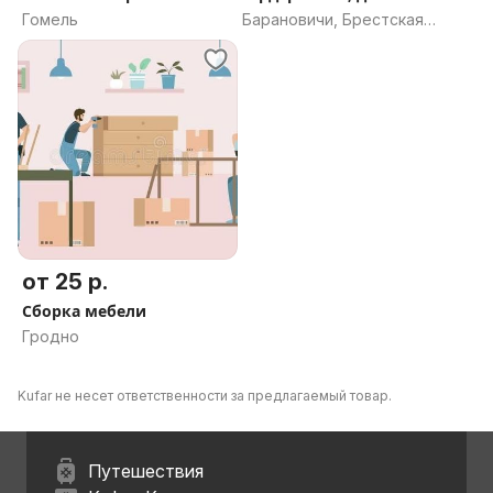
корпусной мебели
Гомель
Барановичи, Брестская
область
от 25 р.
Сборка мебели
Гродно
Kufar не несет ответственности за предлагаемый товар.
Путешествия