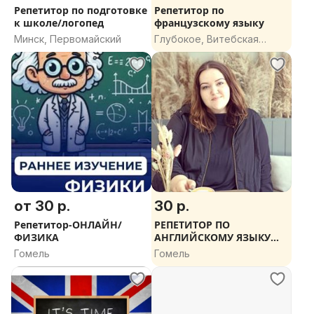
Репетитор по подготовке
Репетитор по
групповые зависят от количества человек
к школе/логопед
французскому языку
подготовка к экзаменам 35 р/ч
Минск, Первомайский
Глубокое, Витебская
область
от 30 р.
30 р.
Репетитор-ОНЛАЙН/
РЕПЕТИТОР ПО
ФИЗИКА
АНГЛИЙСКОМУ ЯЗЫКУ
(НОВЫЙ УНИВЕРМАГ)
Гомель
Гомель