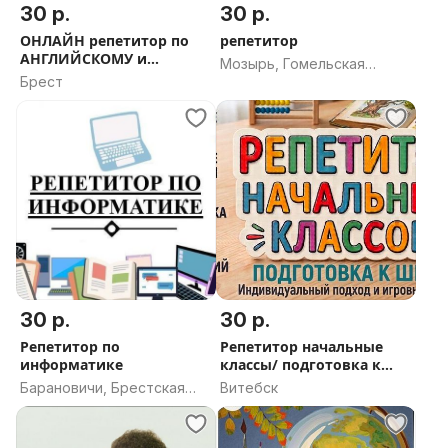
30 р.
30 р.
ОНЛАЙН репетитор по
репетитор
АНГЛИЙСКОМУ и
Мозырь, Гомельская
ФРАНЦУЗСКОМУ
Брест
область
30 р.
30 р.
Репетитор по
Репетитор начальные
информатике
классы/ подготовка к
школе
Барановичи, Брестская
Витебск
область