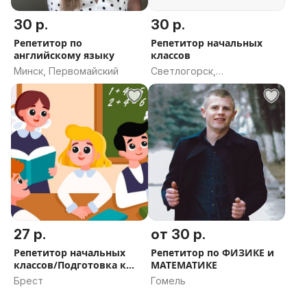
30 р.
30 р.
Репетитор по
Репетитор начальных
английскому языку
классов
Минск, Первомайский
Светлогорск,
Светлогорский район,
Гомельская область
27 р.
от 30 р.
Репетитор начальных
Репетитор по ФИЗИКЕ и
классов/Подготовка к
МАТЕМАТИКЕ
школе
Брест
Гомель