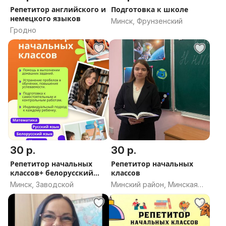
Репетитор английского и
Подготовка к школе
немецкого языков
Минск, Фрунзенский
Гродно
30 р.
30 р.
Репетитор начальных
Репетитор начальных
классов+ белорусский
классов
язык
Минск, Заводской
Минский район, Минская
область