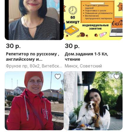
30 р.
30 р.
Репетитор по русскому ,
Дом.задания 1-5 Кл,
английскому и
чтение
математике
Фрунзе пр, 80к2, Витебск,
Минск, Советский
Витебская область