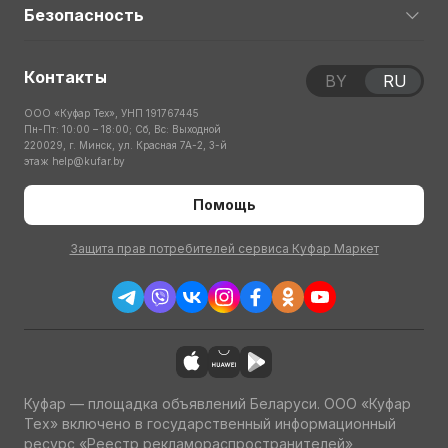
Безопасность
Контакты
BY
RU
ООО «Куфар Тех», УНП 191767445
Пн-Пт: 10:00 – 18:00; Сб, Вс: Выходной
220029, г. Минск, ул. Красная 7А-2, 3-й
этаж
help@kufar.by
Помощь
Защита прав потребителей сервиса Куфар Маркет
Куфар — площадка объявлений Беларуси. ООО «Куфар
Тех» включено в государственный информационный
ресурс «Реестр рекламораспространителей»