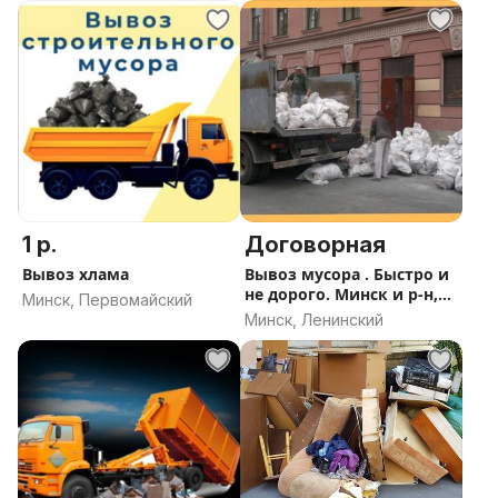
область
1 р.
Договорная
Вывоз хлама
Вывоз мусора . Быстро и
не дорого. Минск и р-н,
Минск, Первомайский
Фаниполь, Дзержинск
Минск, Ленинский