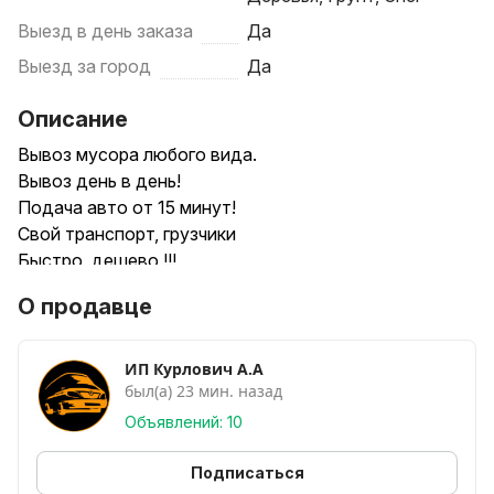
Выезд в день заказа
Да
Выезд за город
Да
Описание
Вывоз мусора любого вида.
Вывоз день в день!
Подача авто от 15 минут!
Свой транспорт, грузчики
Быстро, дешево !!!
О продавце
Вывоз мусора
Вывоз строительного мусора
Вывоз старой мебели
ИП Курлович А.А
был(а) 23 мин. назад
Вывоз старого матраса
Вывоз хлама
Объявлений: 10
Вывоз дивана
Вывоз кровати
Подписаться