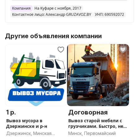
Вывоз строймусора
Вывоз мусора с грузчиками
Компания
На Куфаре с ноября, 2017
Контактное лицо: Александр GRUZAVOZ.BY
УНП: 690592072
Вывоз дерева
Вывоз мусора с квартиры
Другие объявления компании
1 р.
Договорная
Вывоз мусора в
Вывоз старой мебели с
Дзержинске и р-н
грузчиками. Быстро, не
дорого.
Дзержинск, Минская
Минск, Первомайский