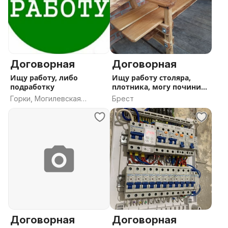
Договорная
Договорная
Ищу работу, либо
Ищу работу столяра,
подработку
плотника, могу починить
неиспр
Горки, Могилевская
Брест
область
Договорная
Договорная