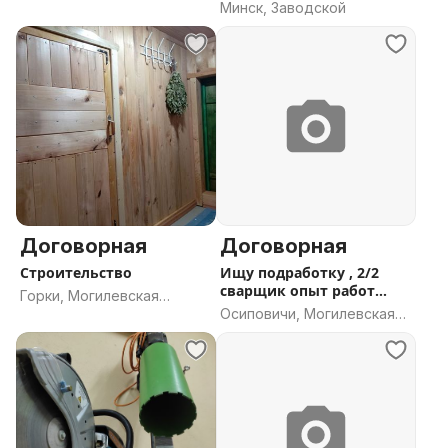
строителем,грузиком
Минск, Заводской
область
Договорная
Договорная
Строительство
Ищу подработку , 2/2
сварщик опыт работ
Горки, Могилевская
трубопрово
Осиповичи, Могилевская
область
область