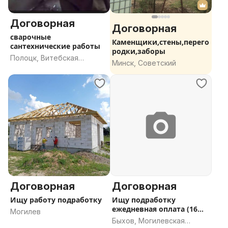
Договорная
Договорная
сварочные
Каменщики,стены,перего
сантехнические работы
родки,заборы
Полоцк, Витебская
Минск, Советский
область
Договорная
Договорная
Ищу работу подработку
Ищу подработку
ежедневная оплата (16
Могилев
лет)
Быхов, Могилевская