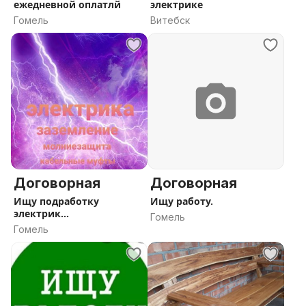
ежедневной оплатлй
электрике
Гомель
Витебск
Договорная
Договорная
Ищу подработку
Ищу работу.
электрик
Гомель
электромонтажные
Гомель
работы