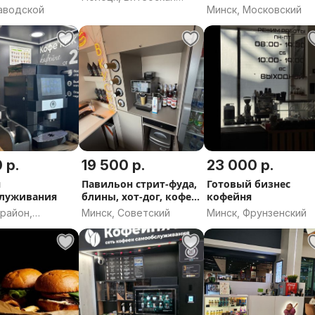
вафлями
Заводской
Минск, Московский
область
 р.
19 500 р.
23 000 р.
я
Павильон стрит-фуда,
Готовый бизнес
служивания
блины, хот-дог, кофе и
кофейня
тд.
район,
Минск, Советский
Минск, Фрунзенский
 область