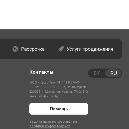
Рассрочка
Услуги продвижения
Контакты
BY
RU
ООО «Куфар Тех», УНП 191767445
Пн-Пт: 10:00 – 18:00; Сб, Вс: Выходной
220029, г. Минск, ул. Красная 7А-2, 3-й
этаж
help@kufar.by
Помощь
Защита прав потребителей
сервиса Куфар Маркет