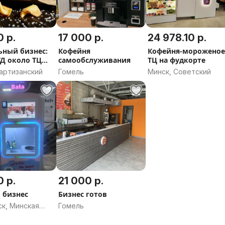
 р.
17 000 р.
24 978.10 р.
ный бизнес:
Кофейня
Кофейня-мороженое
Д около ТЦ
самообслуживания
ТЦ на фудкорте
части
артизанский
Гомель
Минск, Советский
 р.
21 000 р.
 бизнес
Бизнес готов
к, Минская
Гомель