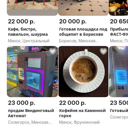
22 000 р.
20 000 р.
20 650
Кафе, бистро,
Готовая площадка под
Прибыль
павильон, шаурма
общепит в Борисове
ФАСТ-ФУ
Автозап
Минск, Центральный
Борисов, Минская
Минск, П
область
23 000 р.
22 000 р.
23 500
продам Вендинговый
Кофейня на Каменной
Готовый
Автомат
горке
Солигорс
Солигорск, Минская
Минск, Фрунзенский
область
область