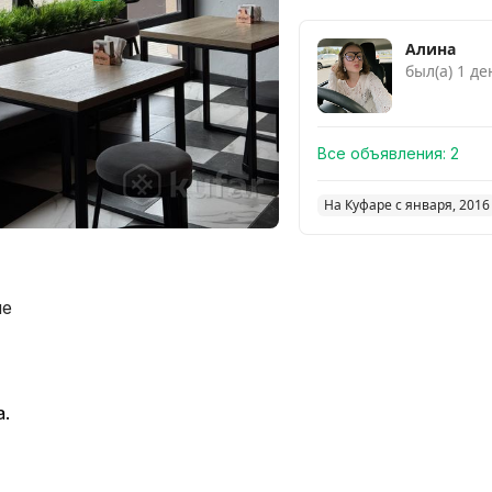
Алина
был(а) 1 де
Все объявления:
2
На Куфаре с января, 2016
ие
а.