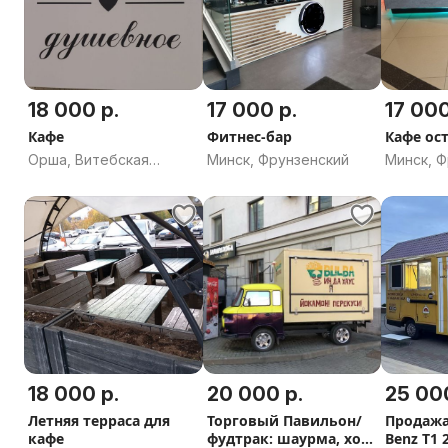
18 000 р.
17 000 р.
17 000
Кафе
Фитнес-бар
Кафе ос
Орша, Витебская
Минск, Фрунзенский
Минск, 
область
18 000 р.
20 000 р.
25 00
Летняя терраса для
Торговый Павильон/
Продажа
кафе
фудтрак: шаурма, хот-
Benz Т1 