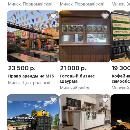
доги...
308D
Минск, Первомайский
Минск, Первомайский
Минск, 
23 500 р.
21 000 р.
19 300
Право аренды на М15
Готовый бизнес
Кофейн
Шаурма.
самооб
Минск, Центральный
Минский район,
Минский 
Минская область
Минская