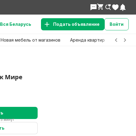
Вся Беларусь
Подать объявление
Войти
Новая мебель от магазинов
Аренда квартир
Детские 
ск Мире
ть
 5 минут
ть