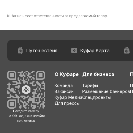
Kufar не несет ответственности за предлагаемый товар.
Путешествия
Куфар Карта
О Куфаре
Для бизнеса
Команда
Тарифы
П
Вакансии
Размещение баннеров
П
Куфар Медиа
Спецпроекты
Для прессы
Наведите камеру
на QR-код и скачивайте
приложение