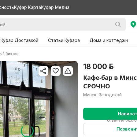
сность
Куфар Карта
Куфар Медиа
 Куфар Доставкой
Статьи Куфара
Дома и коттеджи
ый бизнес
18 000 р.
Кафе-бар в Мин
СРОЧНО
Минск, Заводской
Написа
Отвечает около
Позвони