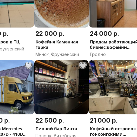
 р.
22 000 р.
24 000 р.
тров в ТЦ
Кофейня Каменная
Продам работающи
горка
бизнес:кофейни
Фрунзенский
самообслуживания
Минск, Фрунзенский
Гродно
0 р.
22 500 р.
21 000 р.
 Mercedes-
Пивной бар Пинта
Кофейный островок 
207D - 410D
гонконгскими
Полоцк, Витебская