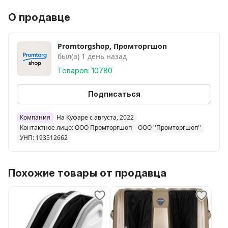
О продавце
Promtorgshop, Промторгшоп
был(а) 1 день назад
Товаров: 10780
Подписаться
Компания
На Куфаре с августа, 2022
Контактное лицо: ООО Промторгшоп
ООО ''Промторгшоп''
УНП: 193512662
Похожие товары от продавца