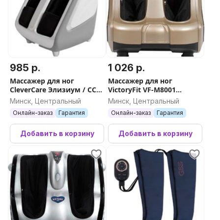
985 р.
1 026 р.
Массажер для ног
Массажер для ног
CleverCare Элизиум / CC-
VictoryFit VF-M8001
299ЭЛ
(золотистый)
Минск, Центральный
Минск, Центральный
Онлайн-заказ
Гарантия
Онлайн-заказ
Гарантия
Добавить в корзину
Добавить в корзину