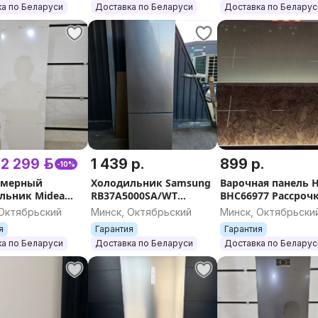
а по Беларуси
Доставка по Беларуси
Доставка по Беларус
2 299 р.
1 439 р.
899 р.
-10%
амерный
Холодильник Samsung
Варочная панель 
льник Midea
RB37A5000SA/WT
BHC66977 Рассрочк
3FGE01
Рассрочка, Гарантия,
Гарантия, Доставк
 Октябрьский
Минск, Октябрьский
Минск, Октябрьски
ка, Гарантия,
Доставка, Самовывоз
Самовывоз
я
Гарантия
Гарантия
ка, Самовывоз
а по Беларуси
Доставка по Беларуси
Доставка по Беларус