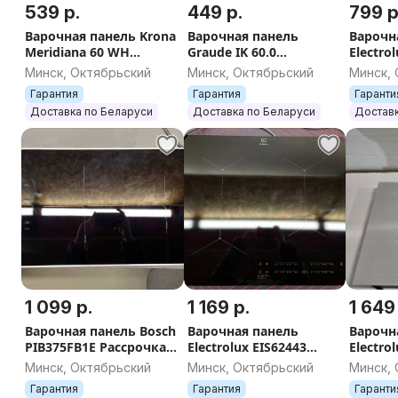
539 р.
449 р.
799 р
Варочная панель Krona
Варочная панель
Варочн
Meridiana 60 WH
Graude IK 60.0
Electro
Рассрочка, Доставка,
Рассрочка, Гарантия,
Рассроч
Минск, Октябрьский
Минск, Октябрьский
Минск,
Самовывоз
Доставка, Самовывоз
Достав
Гарантия
Гарантия
Гаранти
Доставка по Беларуси
Доставка по Беларуси
Доставк
1 099 р.
1 169 р.
1 649
Варочная панель Bosch
Варочная панель
Варочн
PIB375FB1E Рассрочка,
Electrolux EIS62443
Electro
Гарантия, Доставка,
Рассрочка, Гарантия,
Рассроч
Минск, Октябрьский
Минск, Октябрьский
Минск,
Самовывоз
Доставка, Самовывоз
Достав
Гарантия
Гарантия
Гаранти