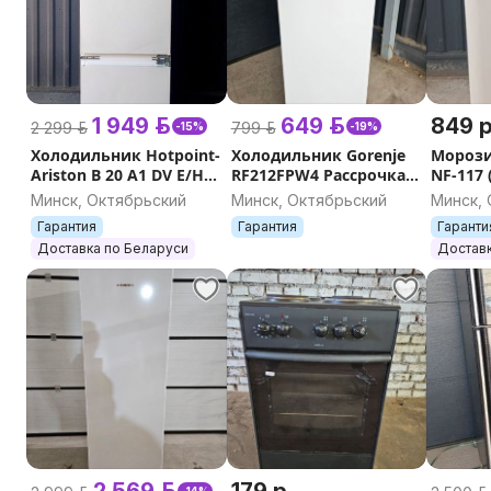
1 949 р.
649 р.
849 р
2 299 р.
799 р.
-15%
-19%
Холодильник Hotpoint-
Холодильник Gorenje
Морози
Ariston B 20 A1 DV E/HA
RF212FPW4 Рассрочка,
NF-117
Рассрочка, Гарантия,
Гарантия, Доставка,
Рассроч
Минск, Октябрьский
Минск, Октябрьский
Минск,
Доставка, Самовывоз
Самовывоз
Достав
Гарантия
Гарантия
Гаранти
Доставка по Беларуси
Доставк
2 569 р.
179 р.
-14%