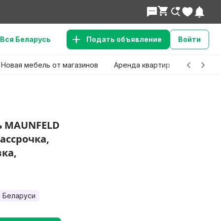
Вся Беларусь
Подать объявление
Войти
Новая мебель от магазинов
Аренда квартир
Детские 
ь MAUNFELD
Рассрочка,
вка,
 Беларуси