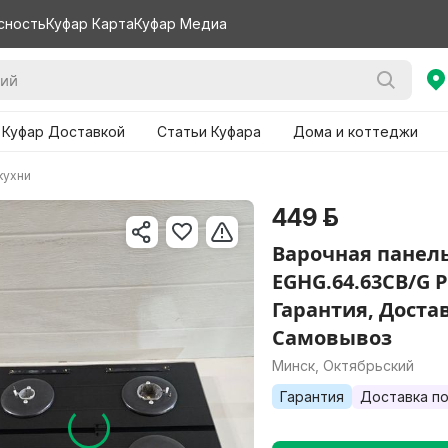
сность
Куфар Карта
Куфар Медиа
 Куфар Доставкой
Статьи Куфара
Дома и коттеджи
кухни
449 р.
Варочная панел
EGHG.64.63CB/G 
Гарантия, Доста
Самовывоз
Минск, Октябрьский
Гарантия
Доставка по