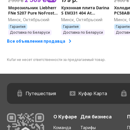
2 999 р.
2 500 р.
Морозильник Liebherr
Кухонная плита Darina
Холоди
FNe 5207 Pure NoFrost
S EM331 404 At
PC58AB
Рассрочка, Гарантия,
Рассрочка, Доставка,
Гаранти
Минск, Октябрьский
Минск, Октябрьский
Минск,
Доставка, Самовывоз
Самовывоз
Самов
Гарантия
Гарантия
Гаранти
Доставка по Беларуси
Доставка по Беларуси
Доставк
Все объявления продавца
Kufar не несет ответственности за предлагаемый товар.
Путешествия
Куфар Карта
О Куфаре
Для бизнеса
Команда
Тарифы
П