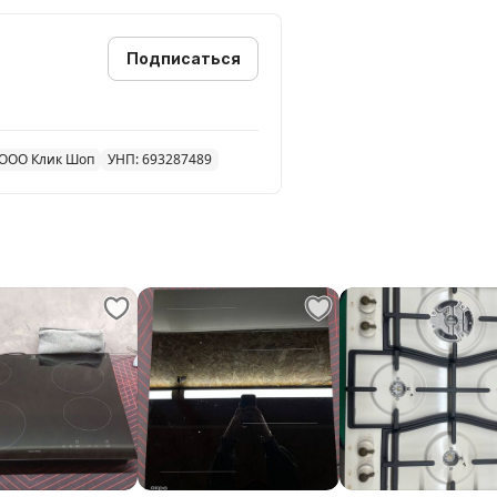
етки: чугун, независимая
Подписаться
ых продавцов! Мы даём гарантию
ООО Клик Шоп
УНП: 693287489