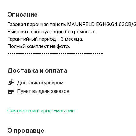
Описание
Газовая варочная панель MAUNFELD EGHG.64.63CB/G
Бывшая в эксплуатации без ремонта.
Гарантийный период - 3 месяца.
Полный комплект на фото.
---------------------------------------------
Габариты :
Ширина 59 см
Доставка и оплата
Глубина 51.5 см.
---------------------------------------------
Доставка курьером
Размеры ниши для встраивания :
Пункт выдачи заказов
Ширина 56 см
Глубина 48.5 см.
Ссылка на интернет-магазин
---------------------------------------------
-рассрочка, гарантия, доставка, самовывоз.
---------------------------------------------
О продавце
-характеристики onliner : газовая на 4 конфорки, зака