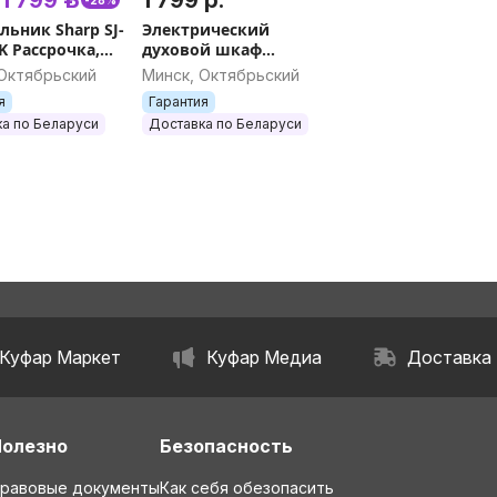
льник Sharp SJ-
Электрический
K Рассрочка,
духовой шкаф
я, Доставка,
Electrolux KOCDH71X
 Октябрьский
Минск, Октябрьский
ывоз
Рассрочка, Гарантия,
я
Гарантия
Доставка, Самовывоз
а по Беларуси
Доставка по Беларуси
Куфар Маркет
Куфар Медиа
Доставка
Полезно
Безопасность
равовые документы
Как себя обезопасить