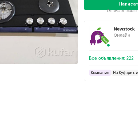
Написа
Отвечает около 
Newstock
Онлайн
Все объявления:
222
Компания
На Куфаре с 