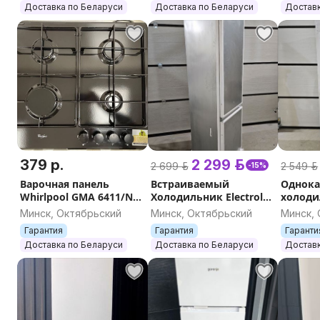
Доставка по Беларуси
Доставка по Беларуси
Доставк
379 р.
2 299 р.
2 699 р.
2 549 р.
-15%
Варочная панель
Встраиваемый
Однок
Whirlpool GMA 6411/NB
Холодильник Electrolux
холоди
Рассрочка, Гарантия,
ENS6TE19S Рассрочка,
MDRE42
Минск, Октябрьский
Минск, Октябрьский
Минск,
Доставка, Самовывоз
Гарантия, Доставка
Рассроч
Гарантия
Гарантия
Гаранти
Достав
Доставка по Беларуси
Доставка по Беларуси
Доставк