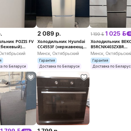
.
2 089 р.
1 025 р.
1 199 р.
-
льник POZIS FV
Холодильник Hyundai
Холодильник BEK
 (бежевый)
CC4553F (нержавеющая
B5RCNK403ZXBR
ка, Гарантия,
сталь) Рассрочка,
Рассрочка, Гарант
 Октябрьский
Минск, Октябрьский
Минск, Октябрьски
ка, Самовывоз
Гарантия, Доставка,
Доставка, Самовы
я
Гарантия
Гарантия
Самовывоз
а по Беларуси
Доставка по Беларуси
Доставка по Беларус
1 799 р.
1 799 р.
-28%