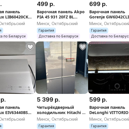
.
499 р.
699 р.
ая панель
Варочная панель Akpo
Варочная панель
lux LIB60420CK
PIA 45 931 20FZ BL
Gorenje GW6D42CL
ка, Гарантия,
Рассрочка, Гарантия,
Рассрочка, Гарант
 Октябрьский
Минск, Октябрьский
Минск, Октябрьски
ка, Самовывоз
Доставка, Самовывоз
Доставка, Самовы
я
Гарантия
Гарантия
а по Беларуси
Доставка по Беларуси
Доставка по Беларус
 р.
5 399 р.
599 р.
ая панель
Четырёхдверный
Варочная панель
lux EIV63440BS
холодильник Hitachi R-
DeLonghi VITTORIO
ка, Гарантия,
WB720VUC0GMG
CR Рассрочка,
 Октябрьский
Минск, Октябрьский
Минск, Октябрьски
ка, Самовывоз
Рассрочка, Гарантия,
Гарантия, Доставк
я
Гарантия
Гарантия
Доставка, Самовывоз
Самовывоз