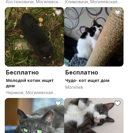
Костюковичи, Могилевская
Климовичи, Могилевская
область
область
Бесплатно
Бесплатно
Молодой котик ищет
Чудо- кот ищет дом
дом
Могилев
Чериков, Могилевская
область