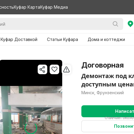
сность
Куфар Карта
Куфар Медиа
 Куфар Доставкой
Статьи Куфара
Дома и коттеджи
Договорная
Демонтаж под к
доступным цен
Минск, Фрунзенский
Написа
Отвечает около
Позвони