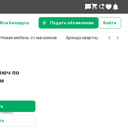
Вся Беларусь
Подать объявление
Войти
Новая мебель от магазинов
Аренда квартир
Детские 
люч по
ам
ть
 5 минут
ть