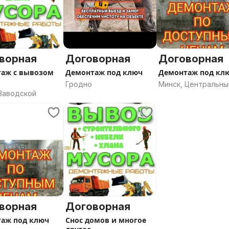
ворная
Договорная
Договорная
аж с вывозом
Демонтаж под ключ
Демонтаж под кл
Гродно
Минск, Центральны
 Заводской
ворная
Договорная
аж под ключ
Снос домов и многое