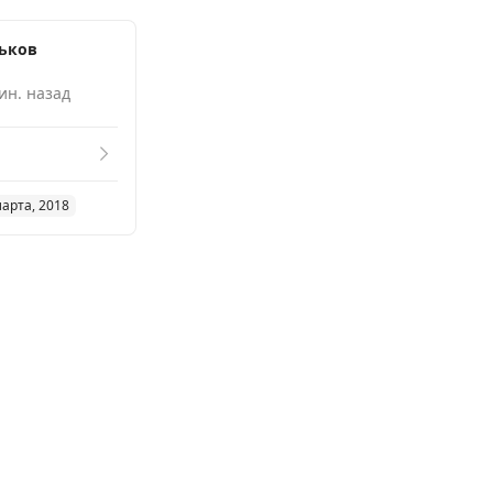
ьков
рович
ин. назад
марта, 2018