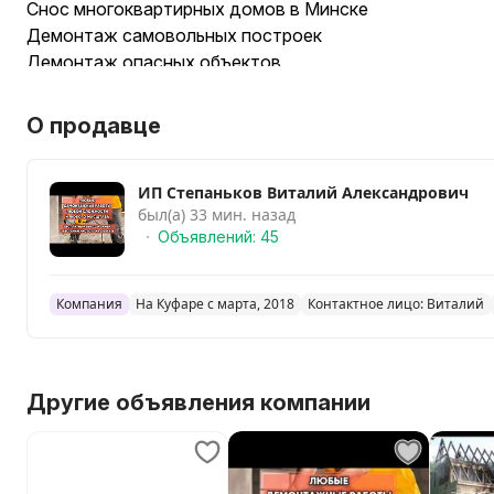
Снос многоквартирных домов в Минске
Демонтаж самовольных построек
Демонтаж опасных объектов
Реновация территории
Демонтаж зданий с сохранением фасадной стены
О продавце
Дробление железобетонных изделий
Промышленный демонтаж
ИП Степаньков Виталий Александрович
Демонтаж дымовых труб
был(а) 33 мин. назад
Демонтаж бетонных стен
Объявлений: 45
Снос высотных зданий
Снос старых и заброшенных заводов
Снос ферм и коровников
Компания
На Куфаре с марта, 2018
Контактное лицо: Виталий
Утилизация неопасных отходов
Утилизация отходов 4 класс
Демонтаж навесов для автомобиля
Другие объявления компании
Демонтаж домов из газобетонных блоков
Демонтаж блочных домов из теплой керамики
Демонтаж бетонных плит и конструкций
Демонтаж стен из керамзитобетона