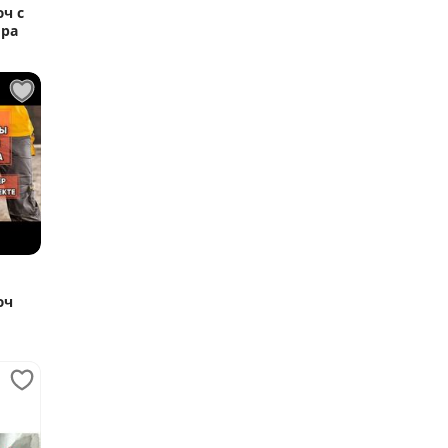
ч с
ора
юч