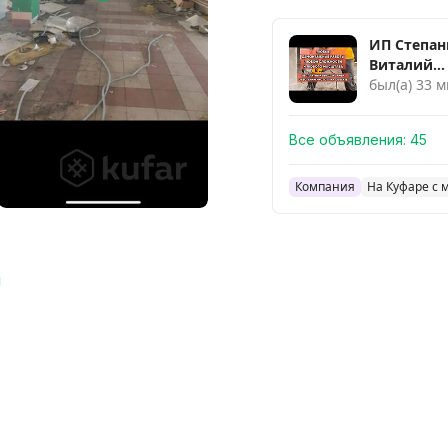
ИП Степан
Виталий
Александ
был(а) 33 м
Все объявления:
45
Компания
На Куфаре с 
ы