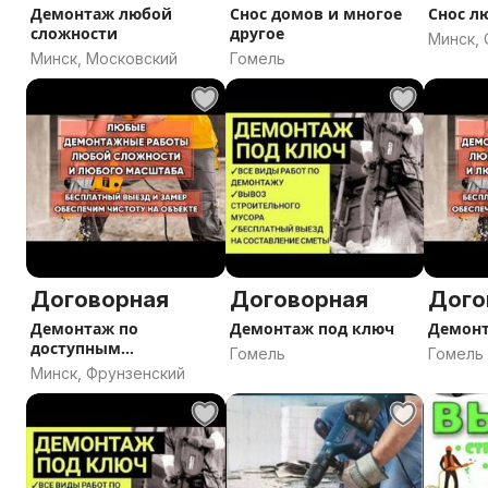
Снос части жилого дома
Демонтаж любой
Снос домов и многое
Снос л
Демонтаж бревенчатых домов
сложности
другое
Минск,
Демонтаж щитового дома
Минск, Московский
Гомель
Демонтаж веранды
Демонтаж бани
Слаботочные работы
Электромонтажные работы
Устройство оснований фундаментов зданий и соору
Демонтаж лоджии
Демонтаж кирпичных заборов
Демонтаж сараев и хозпостроек
Вывоз строительного мусора из загородного дома
Договорная
Договорная
Дого
Демонтаж стен из пеноблоков
Демонтаж по
Демонтаж под ключ
Демонт
Демонтаж хрущевок
доступным
Гомель
Гомель
Демонтаж лифта
ценамВедём все под
Минск, Фрунзенский
ключ
Демонтаж блочных домов
Демонтаж несущих стен
Демонтаж высотных зданий
Демонтаж киосков и павильонов