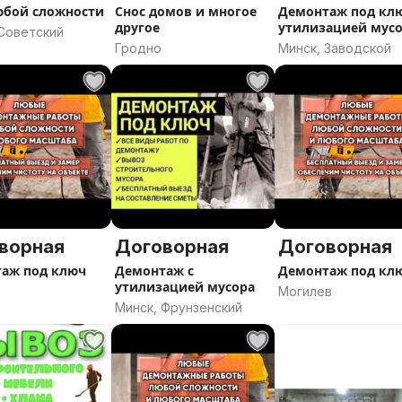
юбой сложности
Снос домов и многое
Демонтаж под клю
другое
утилизацией мус
 Советский
Гродно
Минск, Заводской
жений
ворная
Договорная
Договорная
аж под ключ
Демонтаж с
Демонтаж под кл
утилизацией мусора
Могилев
Минск, Фрунзенский