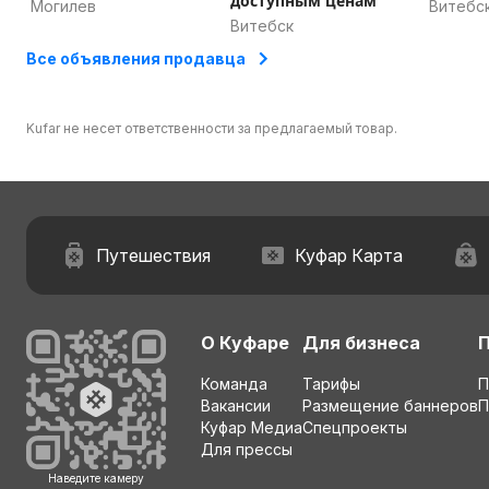
доступным ценам
Могилев
Витебс
Демонтаж металлоконструкций
Витебск
Демонтаж железобетонных конструкций
Все объявления продавца
Демонтаж потолка
Демонтаж крыши, кровли
Демонтаж плитки
Kufar не несет ответственности за предлагаемый товар.
Демонтаж полов
Демонтаж домов
Демонтаж стен, перегородок из кирпича
Путешествия
Куфар Карта
О Куфаре
Для бизнеса
Команда
Тарифы
П
Вакансии
Размещение баннеров
П
Куфар Медиа
Спецпроекты
Для прессы
Наведите камеру