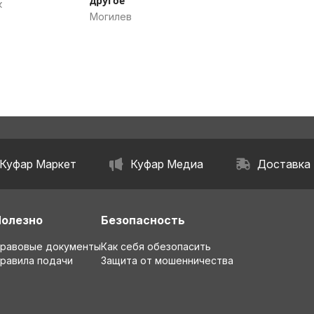
другое
к
Могилев
Куфар Маркет
Куфар Медиа
Доставка
Полезно
Безопасность
равовые документы
Как себя обезопасить
равила подачи
Защита от мошенничества