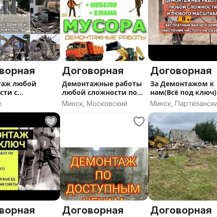
ворная
Договорная
Договорная
таж любой
Демонтажные работы
За Демонтажом к
сти с
любой сложности под
нам(Всё под ключ)
ацией
ключ
к
Минск, Московский
Минск, Партизанск
ворная
Договорная
Договорная