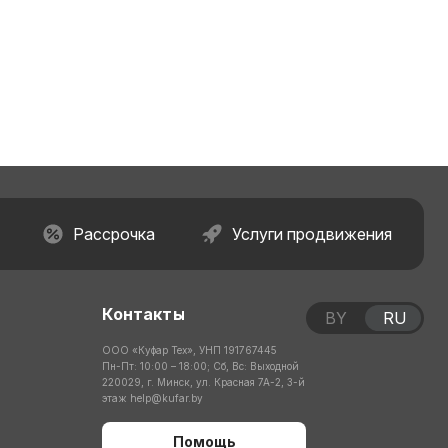
Рассрочка
Услуги продвижения
Контакты
BY
RU
ООО «Куфар Тех», УНП 191767445
Пн-Пт: 10:00 – 18:00; Сб, Вс: Выходной
220029, г. Минск, ул. Красная 7А-2, 3-й
этаж
help@kufar.by
Помощь