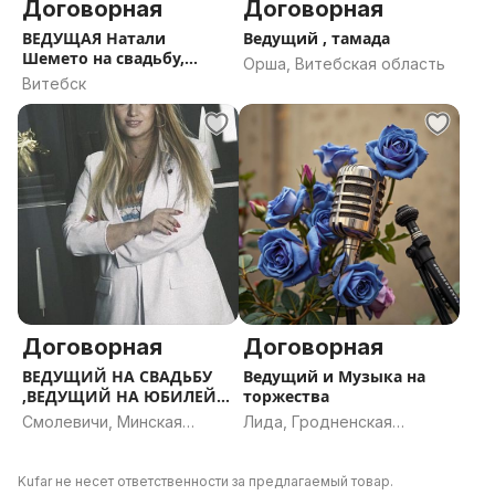
Договорная
Договорная
ВЕДУЩАЯ Натали
Ведущий , тамада
Шемето на свадьбу,
Орша, Витебская область
юбилей / ведущий
Витебск
Договорная
Договорная
ВЕДУЩИЙ НА СВАДЬБУ
Ведущий и Музыка на
,ВЕДУЩИЙ НА ЮБИЛЕЙ
торжества
,ВЕДУЩИЙ НА День
Смолевичи, Минская
Лида, Гродненская
рождения,ведущий на
область
область
праздник,тамада
Kufar не несет ответственности за предлагаемый товар.