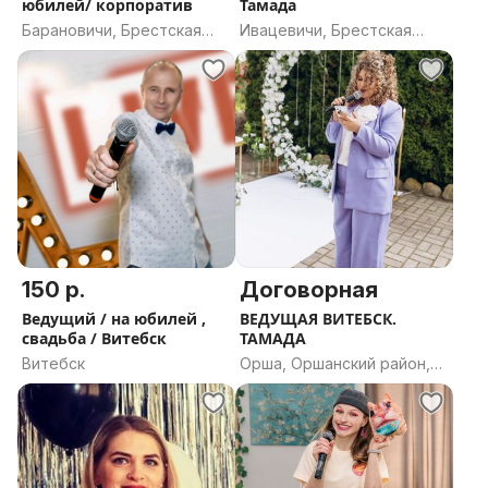
юбилей/ корпоратив
Тамада
Барановичи, Брестская
Ивацевичи, Брестская
область
область
150 р.
Договорная
Ведущий / на юбилей ,
ВЕДУЩАЯ ВИТЕБСК.
свадьба / Витебск
ТАМАДА
Витебск
Орша, Оршанский район,
Витебская область