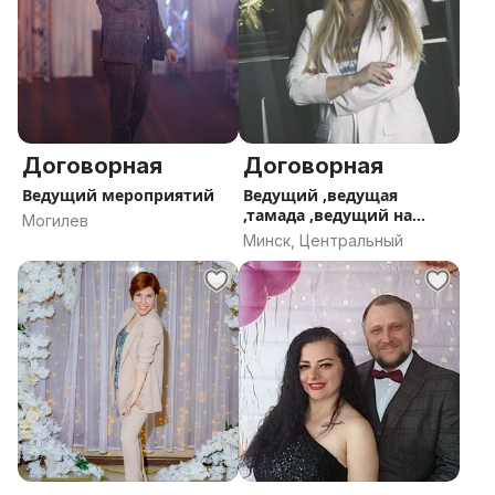
Договорная
Договорная
Ведущий мероприятий
Ведущий ,ведущая
,тамада ,ведущий на
Могилев
юбилей ,ведущий на
Минск, Центральный
день рождения,ведущий
на свадьбу