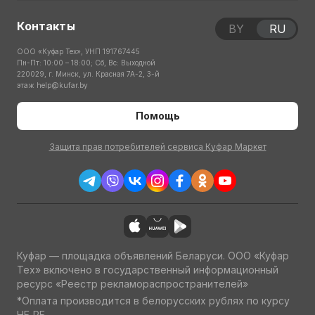
Контакты
BY
RU
ООО «Куфар Тех», УНП 191767445
Пн-Пт: 10:00 – 18:00; Сб, Вс: Выходной
220029, г. Минск, ул. Красная 7А-2, 3-й
этаж
help@kufar.by
Помощь
Защита прав потребителей сервиса Куфар Маркет
Куфар — площадка объявлений Беларуси. ООО «Куфар
Тех» включено в государственный информационный
ресурс «Реестр рекламораспространителей»
*Оплата производится в белорусских рублях по курсу
НБ РБ.