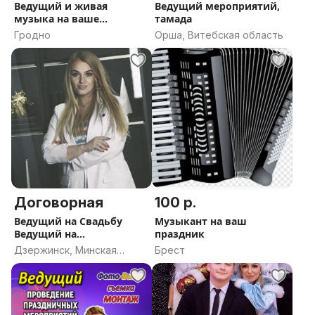
Ведущий и живая
Ведущий мероприятий,
музыка на ваше
тамада
торжество НЕДОРОГО
Гродно
Орша, Витебская область
Договорная
100 р.
Ведущий на Свадьбу
Музыкант на ваш
Ведущий на
праздник
праздникВедущий на
Дзержинск, Минская
Брест
День Рождения Ведущий
область
на Юбилей Тамада