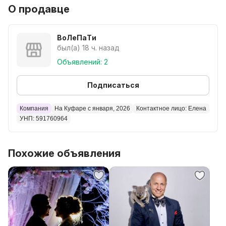
выезжают),восточный танец. С нами сотрудничают
О продавце
так же- Мишка и др., Куклы на мальчика и девочки,
надувные костюмы,
Баян - Бенд, украшение зала. Большой опыт работы
ВоЛеПаТи
.Звоните, пишите.
был(а) 18 ч. назад
Объявлений: 2
Подписаться
Компания
На Куфаре с января, 2026
Контактное лицо: Елена
УНП: 591760964
Похожие объявления