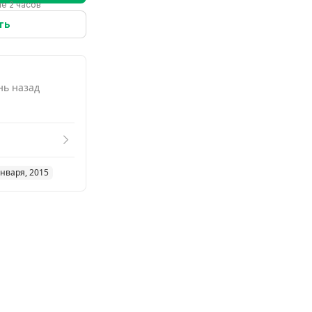
е 2 часов
ть
нь назад
января, 2015