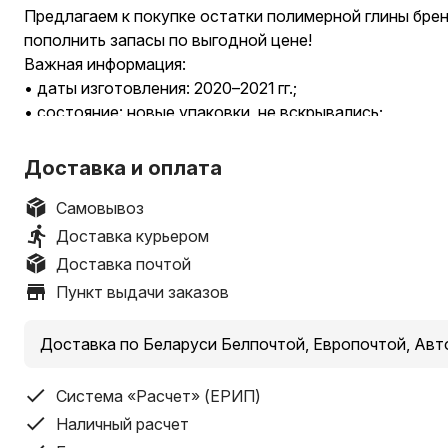
Предлагаем к покупке остатки полимерной глины бре
пополнить запасы по выгодной цене!
Важная информация:
• даты изготовления: 2020–2021 гг.;
• состояние: новые упаковки, не вскрывались;
• количество: ограниченное (остатки склада).
Доставка и оплата
Доступные цвета: цена со скидкой 4,48р
Самовывоз
1.полимерная глина Артефакт 56г №116 Цветущая сак
Доставка курьером
2.полимерная глина Артефакт 56г №124 Светлый абр
Доставка почтой
3.полимерная глина Артефакт 56г №125 Календула
Пункт выдачи заказов
4.полимерная глина Артефакт 56г №1311 классическ
5. полимерная глина Артефакт 56г №179 Садовый ири
Доставка по Беларуси Белпочтой, Европочтой, Авт
6. полимерная глина Артефакт 56г №177 Сливовый
7. полимерная глина Артефакт 56г №1714 классичес
Система «Расчет» (ЕРИП)
8. полимерная глина Артефакт 56г №1713 баклажанов
9. полимерная глина Артефакт 56г №153 классически
Наличный расчет