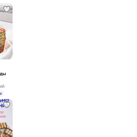
лды
ий
и