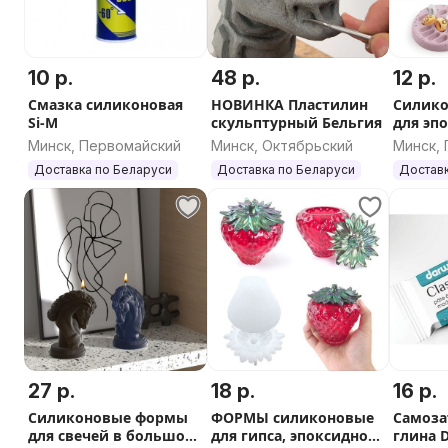
Самовывоз в Минске и Могилёве — заберите покупку 
Доставка по всей Беларуси — отправляем заказы евр
Автолайт, подберем оптимальный вариант.
10 р.
48 р.
12 р.
Смазка силиконовая
НОВИНКА Пластилин
Силик
Formodel.by — ваш надёжный партнёр в мире творчес
Si-M
скульптурный Бельгия
для эп
воплощаются мечты и создаются шедевры. Начните св
Минск, Первомайский
Минск, Октябрьский
Минск,
сегодня!
Доставка по Беларуси
Доставка по Беларуси
Доставк
27 р.
18 р.
16 р.
Силиконовые формы
ФОРМЫ силиконовые
Самоза
для свечей в большом
для гипса, эпоксидной
глина 