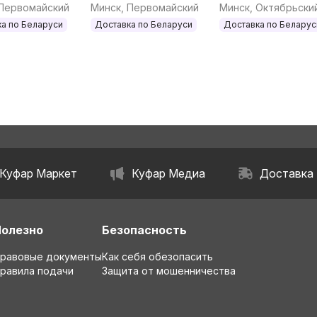
а
прозрачный
 Первомайский
Минск, Первомайский
Минск, Октябрьски
а по Беларуси
Доставка по Беларуси
Доставка по Беларус
Куфар Маркет
Куфар Медиа
Доставка
Полезно
Безопасность
равовые документы
Как себя обезопасить
равила подачи
Защита от мошенничества