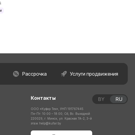
й
и
Рассрочка
Услуги продвижения
Контакты
BY
RU
ООО «Куфар Тех», УНП 191767445
Пн-Пт: 10:00 – 18:00; Сб, Вс: Выходной
220029, г. Минск, ул. Красная 7А-2, 3-й
этаж
help@kufar.by