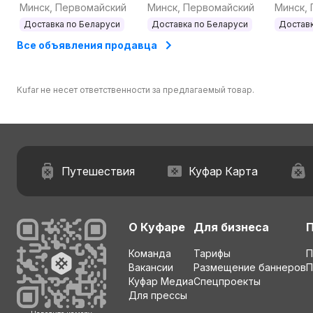
ассортименте
смолы, жидкого
линейк
Минск, Первомайский
Минск, Первомайский
Минск,
пластика
Доставка по Беларуси
Доставка по Беларуси
Доставк
Все объявления продавца
Kufar не несет ответственности за предлагаемый товар.
Путешествия
Куфар Карта
О Куфаре
Для бизнеса
Команда
Тарифы
П
Вакансии
Размещение баннеров
П
Куфар Медиа
Спецпроекты
Для прессы