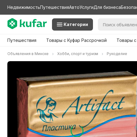
Недвижимость
Путешествия
Авто
Услуги
Для бизнеса
Безопа
Категории
Путешествия
Товары с Куфар Рассрочкой
Товары с
Объявления в Минске
Хобби, спорт и туризм
Рукоделие