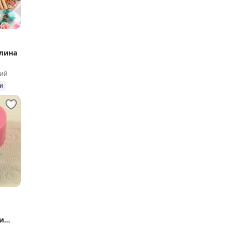
глина
ий
и
 и