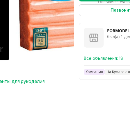
Отвечает в течени
Позвони
FORMODEL
был(а) 1 де
Все объявления:
18
Компания
На Куфаре с 
енты для рукоделия