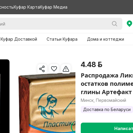
сность
Куфар Карта
Куфар Медиа
 Куфар Доставкой
Статьи Куфара
Дома и коттеджи
4.48 р.
Распродажа Ли
остатков полим
глины Артефакт
Минск, Первомайский
Доставка по Беларуси
Написа