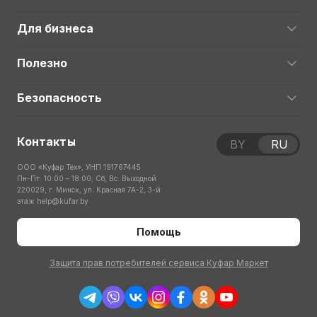
Для бизнеса
Полезно
Безопасность
Контакты
BY
RU
ООО «Куфар Тех», УНП 191767445
Пн-Пт: 10:00 – 18:00; Сб, Вс: Выходной
220029, г. Минск, ул. Красная 7А-2, 3-й
этаж
help@kufar.by
Помощь
Защита прав потребителей сервиса Куфар Маркет