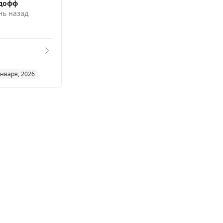
дофф
нь назад
января, 2026