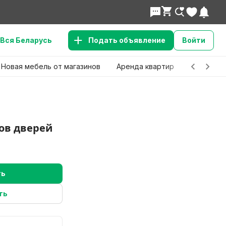
Вся Беларусь
Подать объявление
Войти
Новая мебель от магазинов
Аренда квартир
Детские 
ов дверей
ть
ть