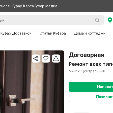
сность
Куфар Карта
Куфар Медиа
 Куфар Доставкой
Статьи Куфара
Дома и коттеджи
Договорная
Ремонт всех тип
Минск, Центральный
Написа
Позвони