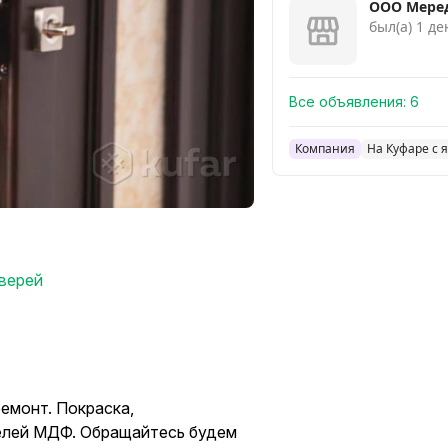
ООО Мере
был(а) 1 де
Все объявления:
6
Компания
На Куфаре с 
дверей
емонт. Покраска,
нелей МДФ. Обращайтесь будем