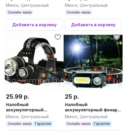
длинной ручке, 40 см
поколения для рассады,
Минск, Центральный
Минск, Центральный
овощей ,против
Онлайн-заказ
Онлайн-заказ
грибковых заболеваний
Добавить в корзину
Добавить в корзину
25.99 р.
25 р.
Налобный
Налобный
аккумуляторный
аккумуляторный фонарь
светодиодный фонарь RJ-
Double Light Source
Минск, Центральный
Минск, Центральный
3000 4 режима
headlight YM-1804 AT (3
Онлайн-заказ
Гарантия
Онлайн-заказ
Гарантия
режима работы)