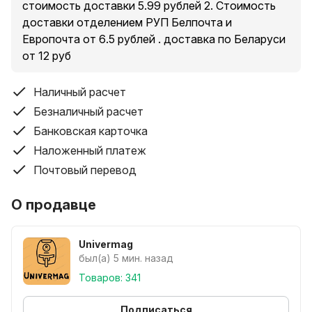
стоимость доставки 5.99 рублей 2. Стоимость
доставки отделением РУП Белпочта и
Европочта от 6.5 рублей . доставка по Беларуси
Характеристика:
от 12 руб
Категория товара: серп ручной;
Наличный расчет
Материал: нержавеющая сталь, алюминий;
Безналичный расчет
Складная конструкция;
Банковская карточка
Длинна общая: 50 см;
Наложенный платеж
Длина прорезиненной рукояти: 10 см
Почтовый перевод
Лезвие: длина 23 см, ширина 4.0 см;
Лезвие вогнутое, заточенное с внутренней стороны.
О продавце
Комплектация:
Univermag
Серп складной на длинной ручке 1 шт.;
был(а) 5 мин. назад
Товаров: 341
Защитный чехол для лезвия 1 шт.
Заказать ОПТОМ можно по ссылке:
Подписаться