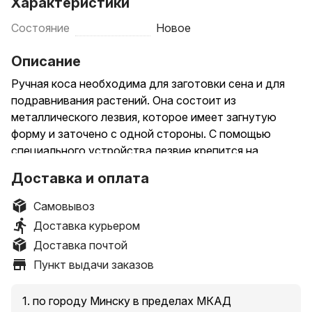
Характеристики
Состояние
Новое
Описание
Ручная коса необходима для заготовки сена и для
подравнивания растений. Она состоит из
металлического лезвия, которое имеет загнутую
форму и заточено с одной стороны. С помощью
специального устройства лезвие крепится на
рукоятку. Ручная коса не требует специального
Доставка и оплата
обслуживания. Она имеет небольшой вес и легко
транспортируется.
Самовывоз
Доставка курьером
Если вы планируете обработать небольшой участок,
Доставка почтой
то приобрести лучше ручную садовую косу. Серп
Пункт выдачи заказов
имеет складную конструкцию, для этого
необходимо сдвинуть защелку. Оборудован
прорезиненной ручкой.
1. по городу Минску в пределах МКАД