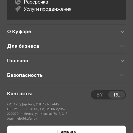
Рассрочка
Услуги продвижения
О Куфаре
Для бизнеса
Полезно
Безопасность
Контакты
BY
RU
ООО «Куфар Тех», УНП 191767445
Пн-Пт: 10:00 – 18:00; Сб, Вс: Выходной
220029, г. Минск, ул. Красная 7А-2, 3-й
этаж
help@kufar.by
Помощь