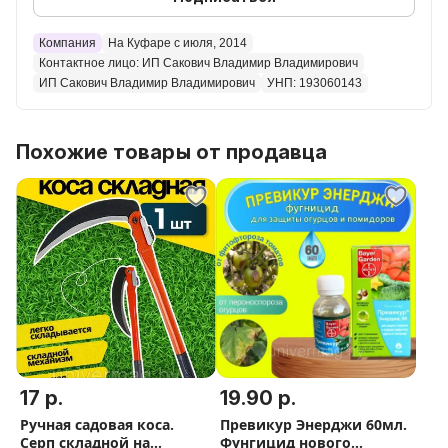
NEW Ручная садовая коса. Серп складной на
Компания
На Куфаре с июля, 2014
длинной ручке 50 см
Контактное лицо: ИП Сакович Владимир Владимирович
ИП Сакович Владимир Владимирович
УНП: 193060143
Похожие товары от продавца
17 р.
19.90 р.
Ручная садовая коса.
Превикур Энерджи 60мл.
Серп складной на
Фунгицид нового