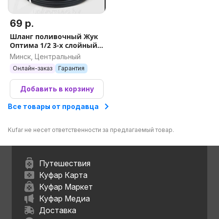
69 р.
Шланг поливочный Жук
Оптима 1/2 3-х слойный
морозостойкий, бухта 25
Минск, Центральный
м В наличии
Онлайн-заказ
Гарантия
Добавить в корзину
Все товары от продавца
Kufar не несет ответственности за предлагаемый товар.
Путешествия
Куфар Карта
Куфар Маркет
Куфар Медиа
Доставка