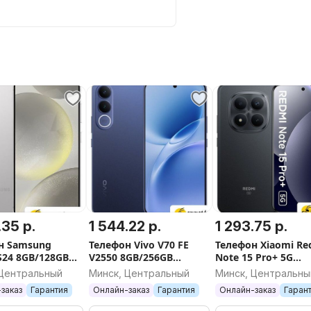
.35 р.
1 544.22 р.
1 293.75 р.
н Samsung
Телефон Vivo V70 FE
Телефон Xiaomi Re
S24 8GB/128GB
V2550 8GB/256GB
Note 15 Pro+ 5G
1B Exynos
международная версия
8GB/256GB
 Центральный
Минск, Центральный
Минск, Центральны
)
(синий)
международная в
заказ
Гарантия
Онлайн-заказ
Гарантия
Онлайн-заказ
Гаран
(черный)