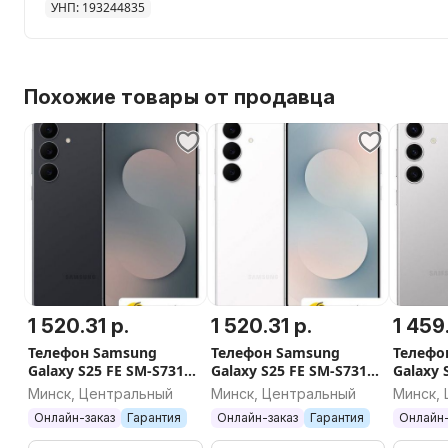
УНП: 193244835
Похожие товары от продавца
1 520.31 р.
1 520.31 р.
1 459
Телефон Samsung
Телефон Samsung
Телефо
Galaxy S25 FE SM-S731B
Galaxy S25 FE SM-S731B
Galaxy 
8GB/128GB (черный)
8GB/128GB (белый)
SM-S92
Минск, Центральный
Минск, Центральный
Минск,
(серый
Онлайн-заказ
Гарантия
Онлайн-заказ
Гарантия
Онлайн-