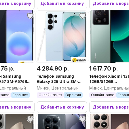
ить в корзину
Добавить в корзину
Добавить в кор
.75 р.
4 284.90 р.
1 617.70 р.
н Samsung
Телефон Samsung
Телефон Xiaomi 13
 A57 SM-A576B
Galaxy S26 Ultra SM-
12GB/512GB
12GB (синий)
S948B 16GB/1TB
международная в
 Центральный
Минск, Центральный
Минск, Центральны
(голубой)
(зеленый луг)
заказ
Гарантия
Онлайн-заказ
Гарантия
Онлайн-заказ
Гаран
ить в корзину
Добавить в корзину
Добавить в кор