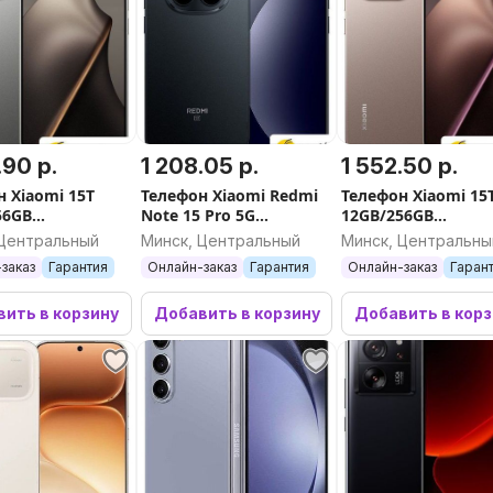
.90 р.
1 208.05 р.
1 552.50 р.
н Xiaomi 15T
Телефон Xiaomi Redmi
Телефон Xiaomi 15
56GB
Note 15 Pro 5G
12GB/256GB
ародная версия
8GB/512GB
международная в
 Центральный
Минск, Центральный
Минск, Центральны
)
международная версия
(розовое золото)
заказ
Гарантия
Онлайн-заказ
Гарантия
Онлайн-заказ
Гаран
(черный)
ить в корзину
Добавить в корзину
Добавить в кор