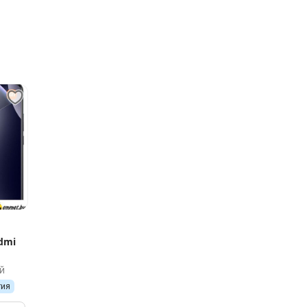
dmi
й
ерсия
тия