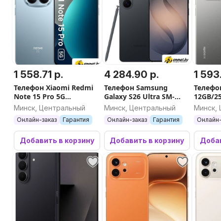
1 558.71 р.
4 284.90 р.
1 593
Телефон Xiaomi Redmi
Телефон Samsung
Телефо
Note 15 Pro 5G
Galaxy S26 Ultra SM-
12GB/2
8GB/256GB
S948B 16GB/1TB
междун
Минск, Центральный
Минск, Центральный
Минск,
международная версия
(черный)
(серый
Онлайн-заказ
Гарантия
Онлайн-заказ
Гарантия
Онлайн-
(синий)
Добавить в корзину
Добавить в корзину
Добав