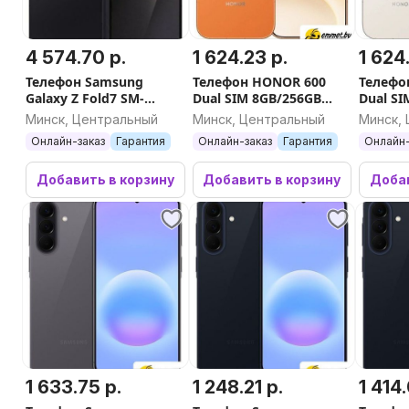
4 574.70 р.
1 624.23 р.
1 624
Телефон Samsung
Телефон HONOR 600
Телефо
Galaxy Z Fold7 SM-
Dual SIM 8GB/256GB
Dual S
F966B/DS 12GB/256GB
международная версия
междун
Минск, Центральный
Минск, Центральный
Минск,
(черный)
(оранжевый)
(бежев
Онлайн-заказ
Гарантия
Онлайн-заказ
Гарантия
Онлайн-
Добавить в корзину
Добавить в корзину
Добав
1 633.75 р.
1 248.21 р.
1 414