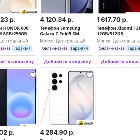
.23 р.
4 120.34 р.
1 617.70 р.
н HONOR 600
Телефон Samsung
Телефон Xiaomi 13
IM 8GB/256GB
Galaxy Z Fold5 SM-
12GB/512GB
ародная версия
F946B/DS 12GB/1TB
международная в
 Центральный
Минск, Центральный
Минск, Центральны
ый)
(голубой)
(черный)
заказ
Гарантия
Онлайн-заказ
Гарантия
Онлайн-заказ
Гаран
ить в корзину
Добавить в корзину
Добавить в кор
.02 р.
4 284.90 р.