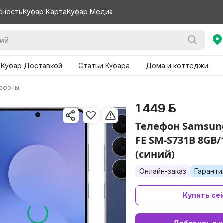
сность
Куфар Карта
Куфар Медиа
 Куфар Доставкой
Статьи Куфара
Дома и коттеджи
лефоны
1 449 р.
Телефон Samsung
FE SM-S731B 8GB/
(синий)
Онлайн-заказ
Гаранти
Купить се
Добавить в к