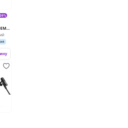
-26%
EM-
ий
тия
зину