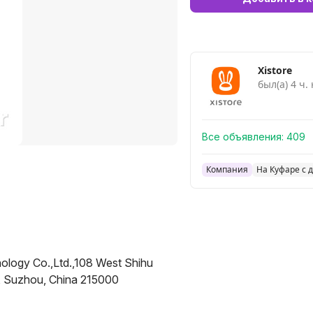
Xistore
был(а) 4 ч.
Все объявления:
409
Компания
На Куфаре с 
nology Co.,Ltd.,108 West Shihu
, Suzhou, China 215000