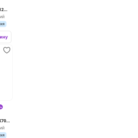
12
ий
тия
зину
%
X700
ий
тия