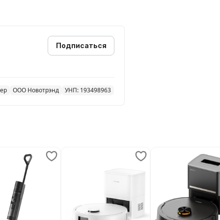
Подписаться
жер
ООО Новотрэнд
УНП: 193498963