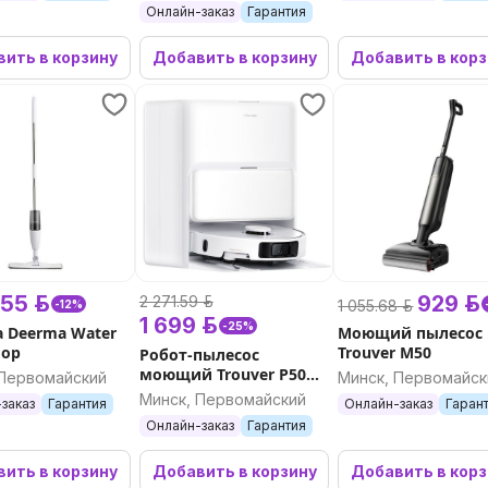
Онлайн-заказ
Гарантия
ить в корзину
Добавить в корзину
Добавить в кор
55 р.
929 р.
2 271.59 р.
1 055.68 р.
-12%
1 699 р.
-25%
 Deerma Water
Моющий пылесос
Mop
Trouver M50
Робот-пылесос
моющий Trouver P50
 Первомайский
Минск, Первомайск
Ultra (белый)
Минск, Первомайский
заказ
Гарантия
Онлайн-заказ
Гаран
Онлайн-заказ
Гарантия
ить в корзину
Добавить в корзину
Добавить в кор