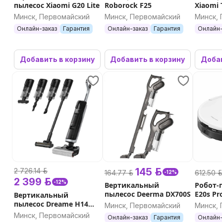
пылесос Xiaomi G20 Lite
Roborock F25
Xiaomi 
Минск, Первомайский
Минск, Первомайский
Минск,
Онлайн-заказ
Гарантия
Онлайн-заказ
Гарантия
Онлайн-
Добавить в корзину
Добавить в корзину
Добав
145 р.
2 726.14 р.
164.77 р.
612.50 р
-12%
2 399 р.
-12%
Вертикальный
Робот-
пылесос Deerma DX700S
E20s Pr
Вертикальный
пылесос Dreame H14
Минск, Первомайский
Минск,
Dual
Минск, Первомайский
Онлайн-заказ
Гарантия
Онлайн-