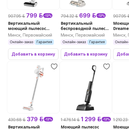
799 р.
699 р.
907.95 р.
794.32 р.
907.95 р
-12%
-12%
Вертикальный
Вертикальный
Моющи
моющий пылесос
беспроводной пылесос
Dreame
Xiaomi W20
Dreame Cleaner R10s
(черны
Минск, Первомайский
Минск, Первомайский
Минск,
(белый)
Онлайн-заказ
Гарантия
Онлайн-заказ
Гарантия
Онлайн-
Добавить в корзину
Добавить в корзину
Добав
379 р.
1 299 р.
430.68 р.
1 476.14 р.
1 210.23 
-12%
-12%
Вертикальный
Моющий пылесос
Моющи