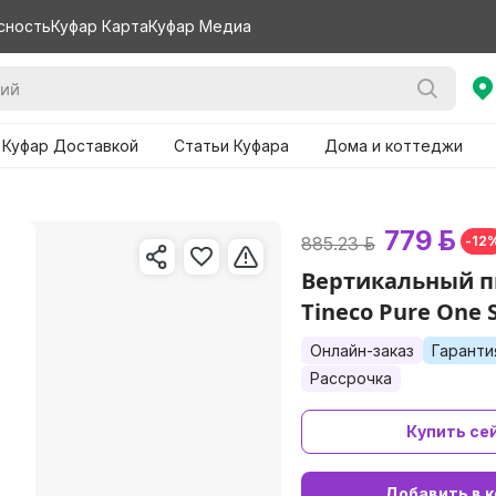
сность
Куфар Карта
Куфар Медиа
 Куфар Доставкой
Статьи Куфара
Дома и коттеджи
779 р.
885.23 р.
-12
Вертикальный п
Tineco Pure One 
Онлайн-заказ
Гаранти
Рассрочка
Купить се
Добавить в к