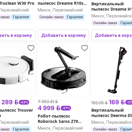
Truclean W30 Pro
пылесос Dreame R10s
Вертикальный
Aqua
пылесос Dreame H
 Первомайский
Минск, Первомайский
Dual FlexReach
Минск, Первомайск
заказ
Гарантия
Онлайн-заказ
Гарантия
Онлайн-заказ
Гаран
ить в корзину
Добавить в корзину
Добавить в кор
289 р.
169 р.
7 953.41 р.
.
192.05 р.
-53%
-12
4 999 р.
-37%
пылесос Trouver
Вертикальный
o
пылесос Deerma D
Робот-пылесос
Pro
Roborock Saros Z70
 Первомайский
Минск, Первомайск
(черный, серебристый)
Минск, Первомайский
заказ
Гарантия
Онлайн-заказ
Гаран