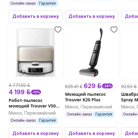
Онлайн-заказ
Гарантия
Добавить в корзину
Добавить в корзину
Добав
629 р.
4 771.59 р.
828.41 р.
62.50 р.
-24%
4 199 р.
-12%
Моющий пылесос
Швабра
Trouver K20 Plus
Spray 
Робот-пылесос
моющий Trouver V50
Минск, Первомайский
Минск,
Ultra Complete (белый)
Минск, Первомайский
Онлайн-заказ
Гарантия
Онлайн-
Онлайн-заказ
Гарантия
Добавить в корзину
Добавить в корзину
Добав