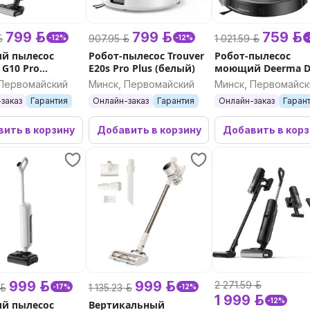
799 р.
799 р.
759 р.
.
907.95 р.
1 021.59 р.
-12%
-12%
й пылесос
Робот-пылесос Trouver
Робот-пылесос
 G10 Pro
E20s Pro Plus (белый)
моющий Deerma D
й)
S30 (черный)
 Первомайский
Минск, Первомайский
Минск, Первомайск
заказ
Гарантия
Онлайн-заказ
Гарантия
Онлайн-заказ
Гаран
ить в корзину
Добавить в корзину
Добавить в кор
999 р.
999 р.
2 271.59 р.
р.
1 135.23 р.
-17%
-12%
1 999 р.
-12%
й пылесос
Вертикальный