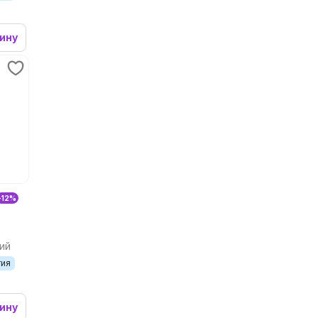
зину
-12%
ий
тия
зину