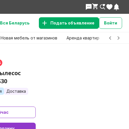
Вся Беларусь
Подать объявление
Войти
Новая мебель от магазинов
Аренда квартир
Детские 
%
ылесос
S30
я
Доставка
йчас
орзину