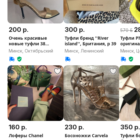
200 р.
300 р.
2
570 р.
Очень красивые
Туфли бренд ''River
Туфли Ph
новые туфли 38
island'', Британия, р 39
оригина
золотые босоножки
Минск, Октябрьский
Минск, Ленинский
Минск, 
160 р.
230 р.
350 р
Лоферы Chanel
Босоножки Carvela
Туфли б