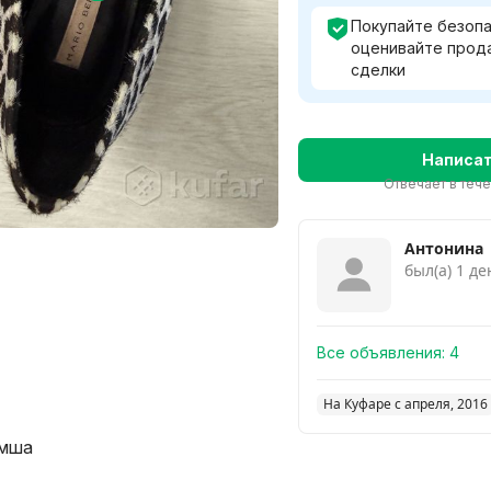
Покупайте безопа
оценивайте прод
сделки
Написа
Отвечает в теч
Антонина
был(а) 1 де
Все объявления:
4
На Куфаре с апреля, 2016
амша