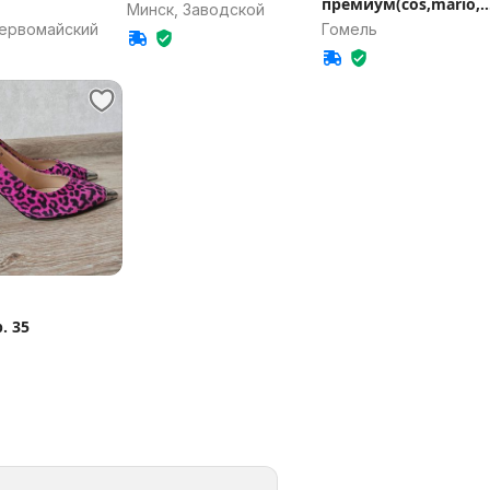
премиум(cos,mario,
Минск, Заводской
ssimo,ekonika,Inka)
Первомайский
Гомель
. 35