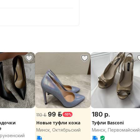
99 р.
180 р.
110 р.
-10%
одочки
Новые туфли кожа
Туфли Basconi
е
Минск, Октябрьский
Минск, Первомайский
Фрунзенский