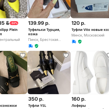
85 р.
139.99 р.
120 р.
-50%
ilipp Plein
Туфельки Турция,
Туфли Vito новые к
л
кожа
Минск, Московский
Центральный
Пинск, Брестская
область
.
350 р.
160 р.
осоножки
Туфли YSL
Лоферы