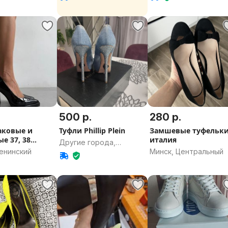
500 р.
280 р.
аковые и
Туфли Phillip Plein
Замшевые туфельк
е 37, 38
италия
Другие города,
енинский
Минск, Центральный
Минская область