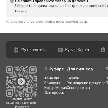
До оплаты проверьте товар на дефекты
Забирайте покупки при личной встрече или заказывай
товара.
Kufar не несет ответственности за предлагаемый товар.
Путешествия
Куфар Карта
О Куфаре
Для бизнеса
Команда
Тарифы
П
Вакансии
Размещение баннеров
П
Куфар Медиа
Спецпроекты
Для прессы
Наведите камеру
на QR-код и скачивайте
приложение