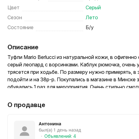
Цвет
Серый
Сезон
Лето
Состояние
Б/у
Описание
Туфли Mario Berlucci из натуральной кожи, в офигенно
серый леопард с ворсинками. Каблук рюмочка, очень 
трясется при ходьбе. По размеру нужно примерять, в 
подойти и на 38р-р. Покупались в магазине в Минске 
обувались 1 раз для мероприятия. Очень стильно смо
О продавце
Антонина
был(а) 1 день назад
Объявлений: 4