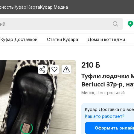
сность
Куфар Карта
Куфар Медиа
 Куфар Доставкой
Статьи Куфара
Дома и коттеджи
210 р.
Туфли лодочки M
Berlucci 37р-р, н
Минск, Центральный
Куфар Доставка по все
Как это работает?
Оформить онлайн 