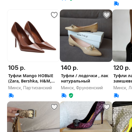
105 р.
140 р.
120 р.
Туфли Mango НОВЫЕ
Туфли / лодочки , лак
Туфли л
(Zara, Bershka, H&M,
натуральный
замшевы
Lime, PULL)
размер
Минск, Партизанский
Минск, Фрунзенский
Минск, Л