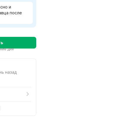
Смотреть похожие
сно и
авца после
ть
ение дня
нь назад