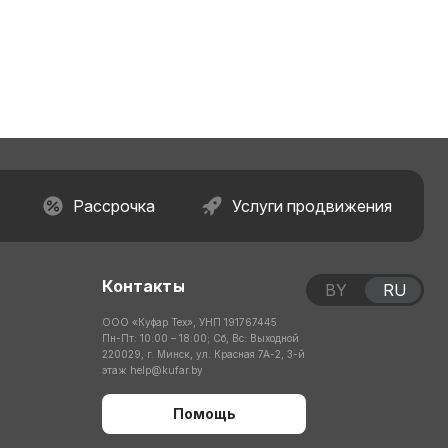
Рассрочка
Услуги продвижения
Контакты
BY
RU
ООО «Куфар Тех», УНП 191767445
Пн-Пт: 10:00 – 18:00; Сб, Вс: Выходной
220029, г. Минск, ул. Красная 7А-2, 3-й
этаж
help@kufar.by
Помощь