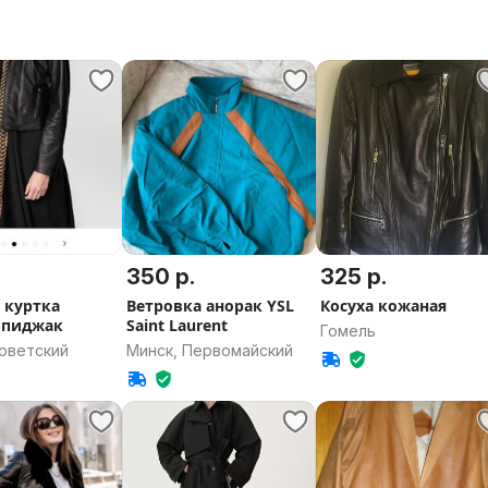
.
350 р.
325 р.
 куртка
Ветровка анорак YSL
Косуха кожаная
i пиджак
Saint Laurent
Гомель
Советский
Минск, Первомайский