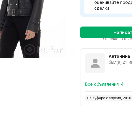
оценивайте прод
сделки
Написа
Отвечает в теч
Антонина
был(а) 21 
Все объявления:
4
На Куфаре с апреля, 2016