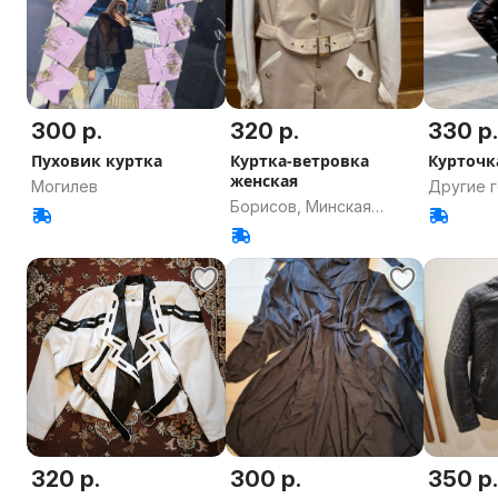
300 р.
320 р.
330 р
Пуховик куртка
Куртка-ветровка
Курточк
женская
Могилев
Другие 
Борисов, Минская
Гомельс
область
320 р.
300 р.
350 р