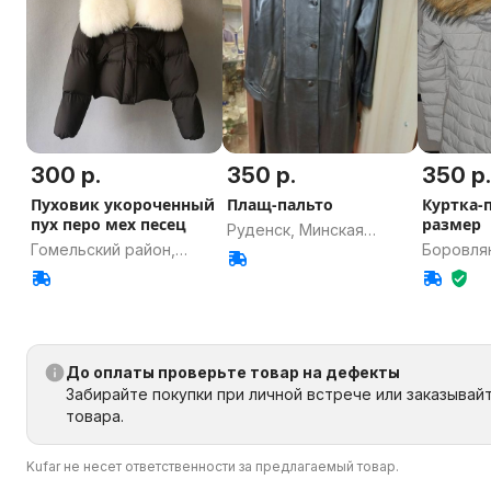
300 р.
350 р.
350 р
Пуховик укороченный
Плащ-пальто
Куртка-п
пух перо мех песец
размер
Руденск, Минская
Гомельский район,
Боровля
область
Гомельская область
область
До оплаты проверьте товар на дефекты
Забирайте покупки при личной встрече или заказывай
товара.
Kufar не несет ответственности за предлагаемый товар.