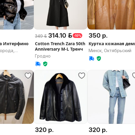
.
314.10 р.
350 р.
349 р.
-10%
а Интерфино
Cotton Trench Zara 50th
Куртка кожаная дем
Anniversary M-L Тренч
города,
Минск, Октябрьский
Гродно
кая область
.
320 р.
320 р.