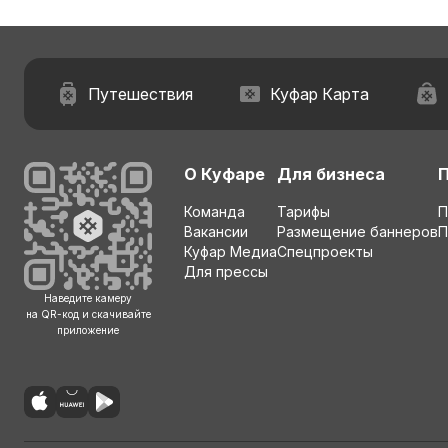
Путешествия
Куфар Карта
О Куфаре
Для бизнеса
Команда
Тарифы
П
Вакансии
Размещение баннеров
П
Куфар Медиа
Спецпроекты
Для прессы
Наведите камеру
на QR-код и скачивайте
приложение