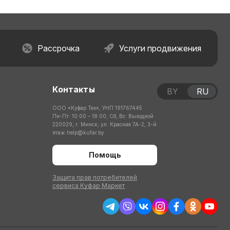
Рассрочка
Услуги продвижения
Контакты
BY
RU
ООО «Куфар Тех», УНП 191767445
Пн-Пт: 10:00 – 18:00; Сб, Вс: Выходной
220029, г. Минск, ул. Красная 7А-2, 3-й
этаж
help@kufar.by
Помощь
Защита прав потребителей
сервиса Куфар Маркет