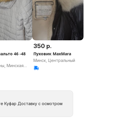
.
350 р.
альто 46 -48
Пуховик MaxMara
Минск, Центральный
ны, Минская
те Куфар Доставку с осмотром