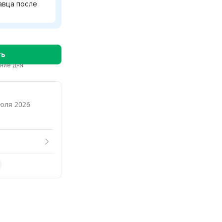
Смотреть похожие
авца после
ть
ение дня
июля 2026