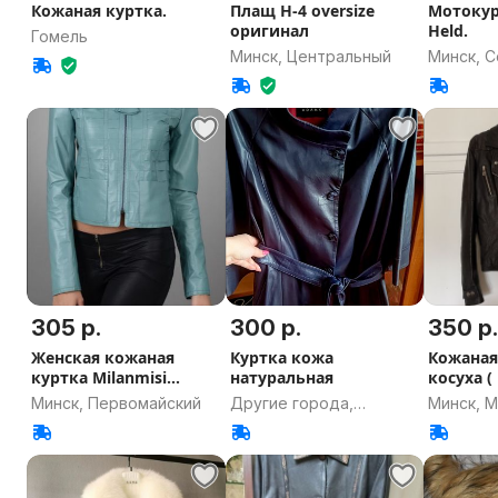
Кожаная куртка.
Плащ H-4 oversize
Мотокур
оригинал
Held.
Гомель
Минск, Центральный
Минск, 
305 р.
300 р.
350 р
Женская кожаная
Куртка кожа
Кожаная
куртка Milanmisi
натуральная
косуха (
оригинал
Минск, Первомайский
Другие города,
Минск, 
Минская область