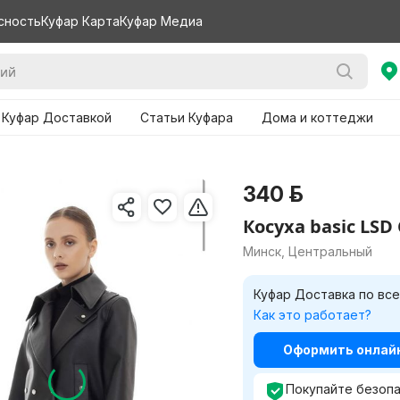
сность
Куфар Карта
Куфар Медиа
 Куфар Доставкой
Статьи Куфара
Дома и коттеджи
340 р.
Косуха basic LSD 
Минск, Центральный
Куфар Доставка по все
Как это работает?
Оформить онлайн 
Покупайте безопа