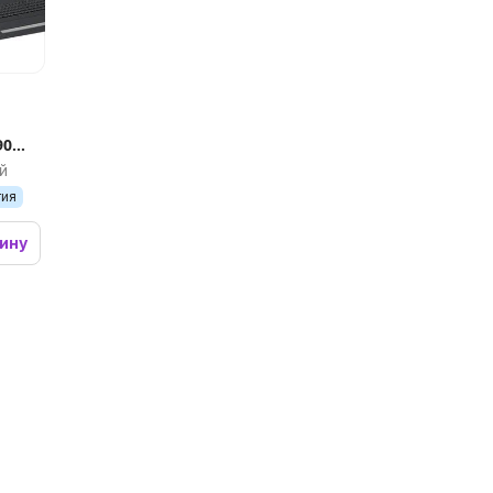
а
90
й
тия
зину