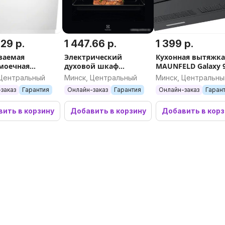
.29 р.
1 447.66 р.
1 399 р.
ваемая
Электрический
Кухонная вытяжк
моечная
духовой шкаф
MAUNFELD Galaxy 
 Electrolux
Electrolux EOE5C71Z
(черный)
 Центральный
Минск, Центральный
Минск, Центральны
00L
заказ
Гарантия
Онлайн-заказ
Гарантия
Онлайн-заказ
Гаран
ить в корзину
Добавить в корзину
Добавить в кор