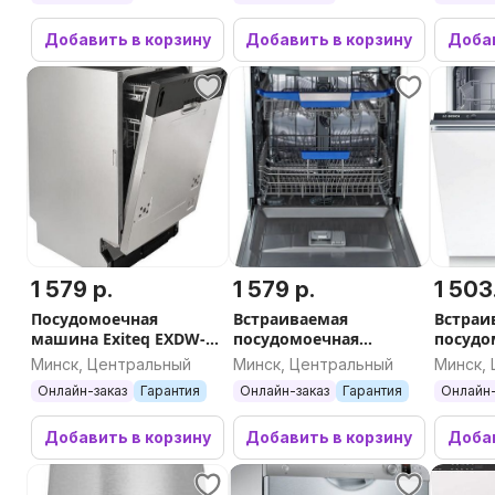
Добавить в корзину
Добавить в корзину
Добав
1 579 р.
1 579 р.
1 503
Посудомоечная
Встраиваемая
Встраи
машина Exiteq EXDW-
посудомоечная
посудо
I406
машина Exiteq EXDW-
машина 
Минск, Центральный
Минск, Центральный
Минск,
I609
SMV24A
Онлайн-заказ
Гарантия
Онлайн-заказ
Гарантия
Онлайн-
Добавить в корзину
Добавить в корзину
Добав