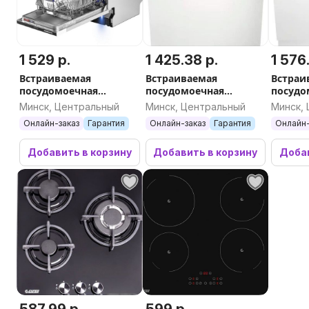
1 529 р.
1 425.38 р.
1 576
Встраиваемая
Встраиваемая
Встраи
посудомоечная
посудомоечная
посудо
машина MAUNFELD
машина Electrolux
машина
Минск, Центральный
Минск, Центральный
Минск,
MLP-083D Light Beam
AirDry 300 KEAC3200L
EEM483
Онлайн-заказ
Гарантия
Онлайн-заказ
Гарантия
Онлайн-
Добавить в корзину
Добавить в корзину
Добав
587.99 р.
599 р.