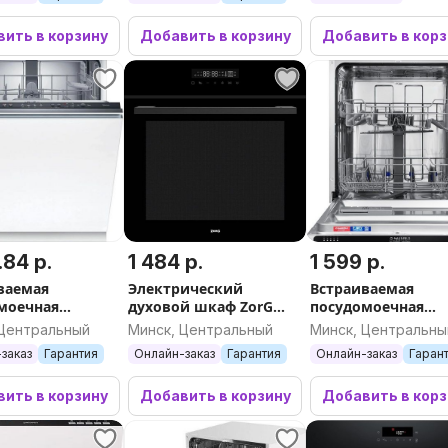
ить в корзину
Добавить в корзину
Добавить в кор
.84 р.
1 484 р.
1 599 р.
ваемая
Электрический
Встраиваемая
моечная
духовой шкаф ZorG
посудомоечная
Bosch Serie 2
NEO613 black
машина MAUNFEL
 Центральный
Минск, Центральный
Минск, Центральны
X04E
MLP6022A01 Light
заказ
Гарантия
Онлайн-заказ
Гарантия
Онлайн-заказ
Гаран
ить в корзину
Добавить в корзину
Добавить в кор