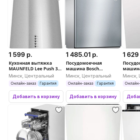
1 599 р.
1 485.01 р.
1 629
Кухонная вытяжка
Посудомоечная
Посудо
MAUNFELD Lee Push 39
машина Bosch
машин
(нержавеющая сталь)
SMS25AI05E
MLP 08
Минск, Центральный
Минск, Центральный
Минск,
Онлайн-заказ
Гарантия
Онлайн-заказ
Гарантия
Онлайн-
Добавить в корзину
Добавить в корзину
Добав