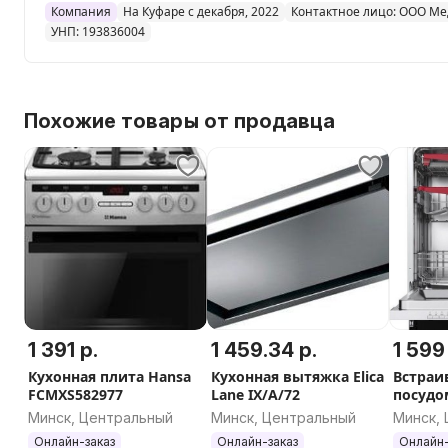
Компания
На Куфаре с декабря, 2022
Контактное лицо: ООО Ме
УНП: 193836004
Похожие товары от продавца
1 391 р.
1 459.34 р.
1 599
Кухонная плита Hansa
Кухонная вытяжка Elica
Встраи
FCMXS582977
Lane IX/A/72
посудо
машина
Минск, Центральный
Минск, Центральный
Минск,
MOU60
Онлайн-заказ
Онлайн-заказ
Онлайн-