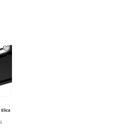
Elica
й