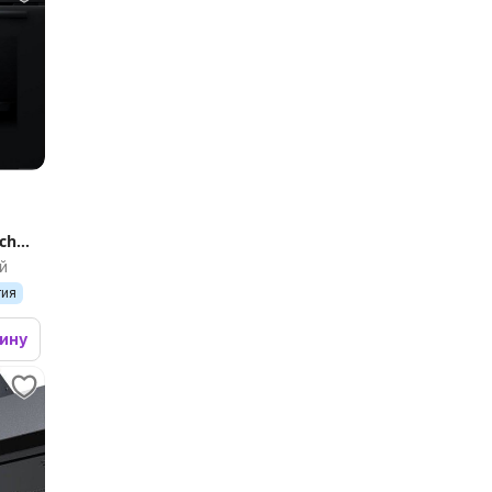
ch
й
тия
зину