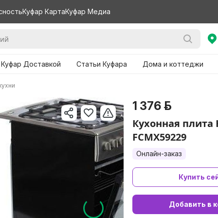
сность
Куфар Карта
Куфар Медиа
 Куфар Доставкой
Статьи Куфара
Дома и коттеджи
кухни
1 376 р.
Кухонная плита 
FCMX59229
Онлайн-заказ
Купить се
Добавить в к