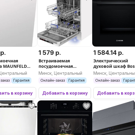
 р.
1 579 р.
1 584.14 р.
моечная
Встраиваемая
Электрический
а MAUNFELD
посудомоечная
духовой шкаф Bos
B
машина MAUNFELD
Serie 2 HBA571BB4
 Центральный
Минск, Центральный
Минск, Центральны
MLP-122D Light Beam
заказ
Гарантия
Онлайн-заказ
Гарантия
Онлайн-заказ
Гаран
ить в корзину
Добавить в корзину
Добавить в кор