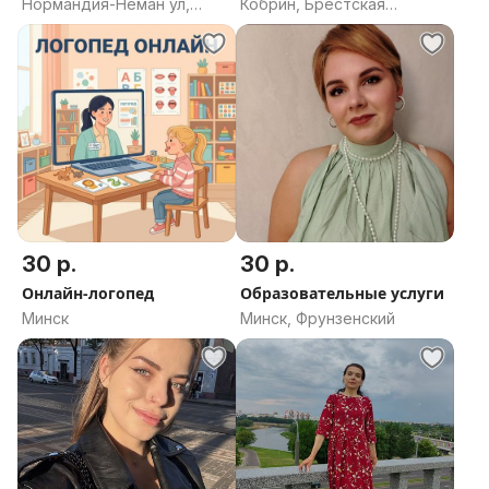
Нормандия-Неман ул,
Кобрин, Брестская
Борисов, Борисовский
область
район, Минская область
30 р.
30 р.
Онлайн-логопед
Образовательные услуги
Минск
Минск, Фрунзенский