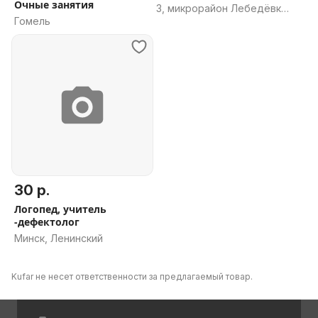
Очные занятия
3, микрорайон Лебедёвка-
Гомель
Юг, Жлобин, Жлобинский
район, Гомельская
область
30 р.
Логопед, учитель
-дефектолог
Минск, Ленинский
Kufar не несет ответственности за предлагаемый товар.