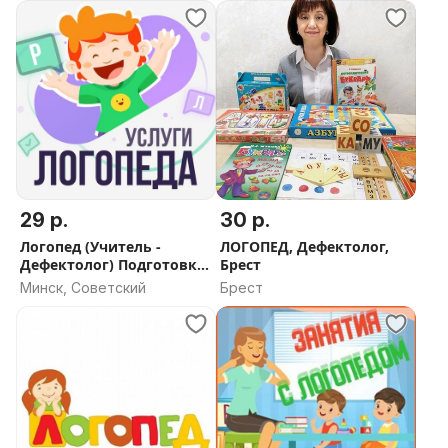
Витебск, Витебская
область
29 р.
30 р.
Логопед (Учитель -
ЛОГОПЕД, Дефектолог,
Дефектолог) Подготовка
Брест
к школе.
Минск, Советский
Брест