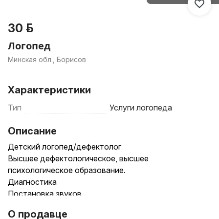
30 р.
Логопед
Минская обл., Борисов
Характеристики
Тип
Услуги логопеда
Описание
Детский логопед/дефектолог
Высшее дефектологическое, высшее
психологическое образование.
Диагностика
Постановка звуков
Логопедический массаж
О продавце
Зондовый, аппаратный массаж