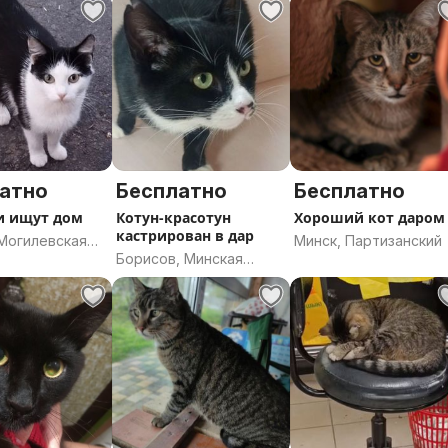
атно
Бесплатно
Бесплатно
и ищут дом
Котун-красотун
Хороший кот даром
кастрирован в дар
 Могилевская
Минск, Партизанский
Борисов, Минская
область