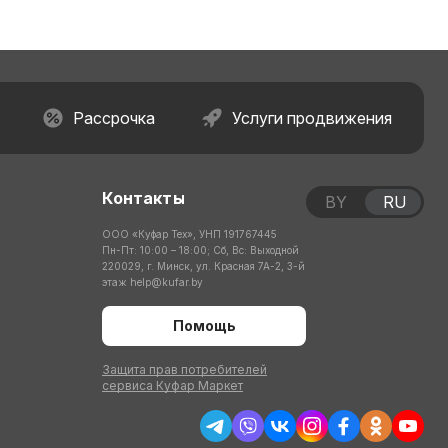
Рассрочка
Услуги продвижения
Контакты
BY
RU
ООО «Куфар Тех», УНП 191767445
Пн-Пт: 10:00 – 18:00; Сб, Вс: Выходной
220029, г. Минск, ул. Красная 7А-2, 3-й
этаж
help@kufar.by
Помощь
Защита прав потребителей
сервиса Куфар Маркет