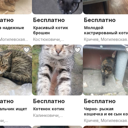
атно
Бесплатно
Бесплатно
в надежные
Красивый котик
Молодой
брошен
кастрированый кот
 Могилевская
Костюковичи,
Кричев, Могилевская
Могилевская область
область
атно
Бесплатно
Бесплатно
альчик ищет
Котенок котик
Черно- рыжая
кошечка и ее сын к
Калинковичи,
чи,
Кричев, Могилевская
Гомельская область
ская область
область