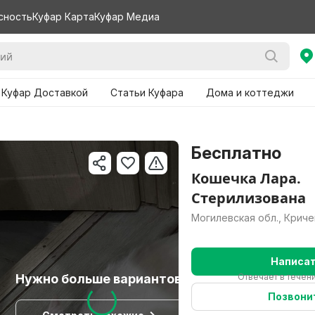
сность
Куфар Карта
Куфар Медиа
 Куфар Доставкой
Статьи Куфара
Дома и коттеджи
Бесплатно
Кошечка Лара.
Стерилизована
Могилевская обл., Криче
Написа
Нужно больше вариантов?
Отвечает в течени
Позвони