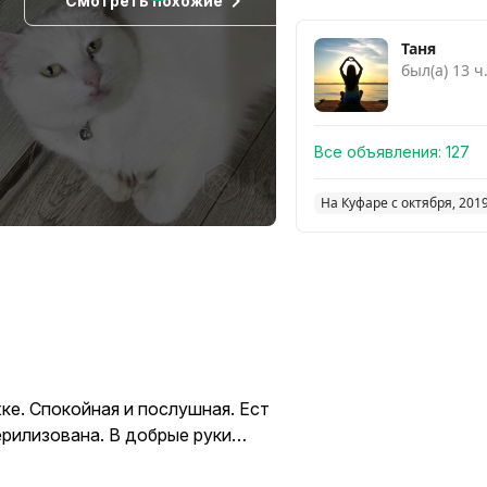
Смотреть похожие
Таня
был(а) 13 ч
Все объявления:
127
На Куфаре с октября, 201
ке. Спокойная и послушная. Ест
терилизована. В добрые руки…