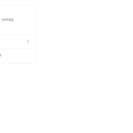
. назад
9