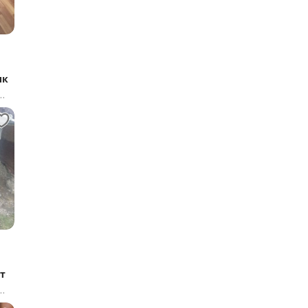
ик
от