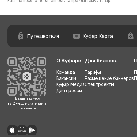
Kufar не несет ответственности за предлагаемый товар.
Путешествия
Куфар Карта
О Куфаре
Для бизнеса
Команда
Тарифы
П
Вакансии
Размещение баннеров
П
Куфар Медиа
Спецпроекты
Для прессы
Наведите камеру
на QR-код и скачивайте
приложение