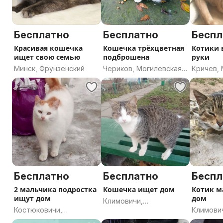
Бесплатно
Бесплатно
Беспл
Красивая кошечка
Кошечка трёхцветная
Котики 
ищет свою семью
подброшена
руки
Минск, Фрунзенский
Чериков, Могилевская
Кричев,
область
область
Бесплатно
Бесплатно
Беспл
2 мальчика подростка
Кошечка ищет дом
Котик м
ищут дом
дом
Климовичи,
Костюковичи,
Климови
Могилевская область
Могилевская область
Могилев