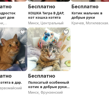
атно
Бесплатно
Бесплатно
одросток
КОШКА Тигра В ДАР,
Котик мальчик в
щет дом
кот кошка котята
добрые руки
чи,
Минск, Центральный
Кричев, Могилевская
ская область
область
атно
Бесплатно
отята в дар.
Полосатый особенный
котик в добрые руки,
Первомайский
8 месяцев
Минск, Фрунзенский