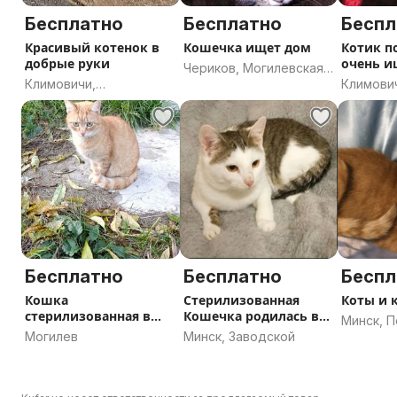
Бесплатно
Бесплатно
Беспл
Красивый котенок в
Кошечка ищет дом
Котик п
добрые руки
очень и
Чериков, Могилевская
Климовичи,
Климови
область
Могилевская область
Могилев
Бесплатно
Бесплатно
Беспл
Кошка
Стерилизованная
Коты и к
стерилизованная в
Кошечка родилась в
Минск, 
хорошие руки
ноябре 2023
Могилев
Минск, Заводской