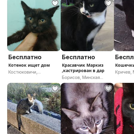
Бесплатно
Бесплатно
Беспл
Котенок ищет дом
Красавчик Маркиз
Кошечк
,кастрирован в дар
Костюковичи,
Кричев,
Борисов, Минская
Могилевская область
область
область